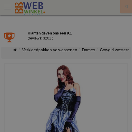
X
Klanten geven ons een
9.1
(reviews: 3201 )
Verkleedpakken volwassenen
Dames
Cowgirl western