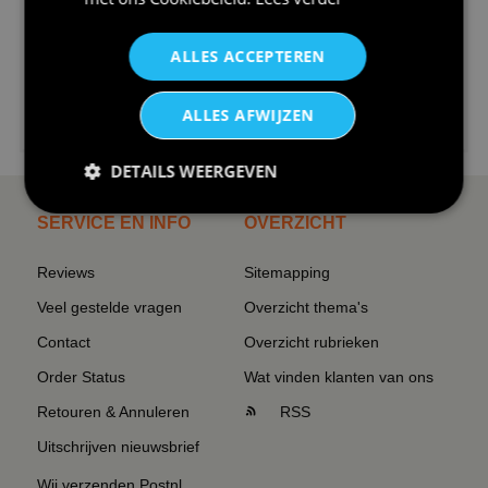
ALLES ACCEPTEREN
€24,95
ALLES AFWIJZEN
I love korfbal t-shirt sport s...
DETAILS WEERGEVEN
SERVICE EN INFO
OVERZICHT
Reviews
Sitemapping
Veel gestelde vragen
Overzicht thema's
Contact
Overzicht rubrieken
Order Status
Wat vinden klanten van ons
Retouren & Annuleren
RSS
Uitschrijven nieuwsbrief
Wij verzenden Postnl