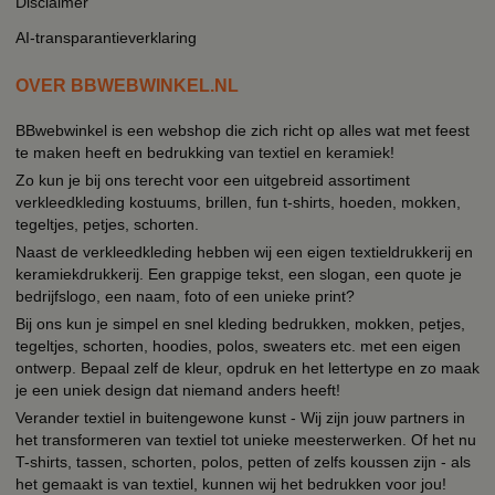
Disclaimer
AI-transparantieverklaring
OVER BBWEBWINKEL.NL
BBwebwinkel is een webshop die zich richt op alles wat met feest
te maken heeft en bedrukking van textiel en keramiek!
Zo kun je bij ons terecht voor een uitgebreid assortiment
verkleedkleding kostuums, brillen, fun t-shirts, hoeden, mokken,
tegeltjes, petjes, schorten.
Naast de verkleedkleding hebben wij een eigen textieldrukkerij en
keramiekdrukkerij. Een grappige tekst, een slogan, een quote je
bedrijfslogo, een naam, foto of een unieke print?
Bij ons kun je simpel en snel kleding bedrukken, mokken, petjes,
tegeltjes, schorten, hoodies, polos, sweaters etc. met een eigen
ontwerp. Bepaal zelf de kleur, opdruk en het lettertype en zo maak
je een uniek design dat niemand anders heeft!
Verander textiel in buitengewone kunst - Wij zijn jouw partners in
het transformeren van textiel tot unieke meesterwerken. Of het nu
T-shirts, tassen, schorten, polos, petten of zelfs koussen zijn - als
het gemaakt is van textiel, kunnen wij het bedrukken voor jou!