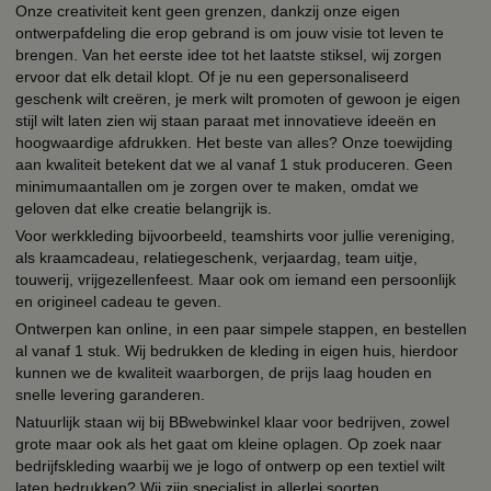
Onze creativiteit kent geen grenzen, dankzij onze eigen
ontwerpafdeling die erop gebrand is om jouw visie tot leven te
brengen. Van het eerste idee tot het laatste stiksel, wij zorgen
ervoor dat elk detail klopt. Of je nu een gepersonaliseerd
geschenk wilt creëren, je merk wilt promoten of gewoon je eigen
stijl wilt laten zien wij staan paraat met innovatieve ideeën en
hoogwaardige afdrukken. Het beste van alles? Onze toewijding
aan kwaliteit betekent dat we al vanaf 1 stuk produceren. Geen
minimumaantallen om je zorgen over te maken, omdat we
geloven dat elke creatie belangrijk is.
Voor werkkleding bijvoorbeeld, teamshirts voor jullie vereniging,
als kraamcadeau, relatiegeschenk, verjaardag, team uitje,
touwerij, vrijgezellenfeest. Maar ook om iemand een persoonlijk
en origineel cadeau te geven.
Ontwerpen kan online, in een paar simpele stappen, en bestellen
al vanaf 1 stuk. Wij bedrukken de kleding in eigen huis, hierdoor
kunnen we de kwaliteit waarborgen, de prijs laag houden en
snelle levering garanderen.
Natuurlijk staan wij bij BBwebwinkel klaar voor bedrijven, zowel
grote maar ook als het gaat om kleine oplagen. Op zoek naar
bedrijfskleding waarbij we je logo of ontwerp op een textiel wilt
laten bedrukken? Wij zijn specialist in allerlei soorten