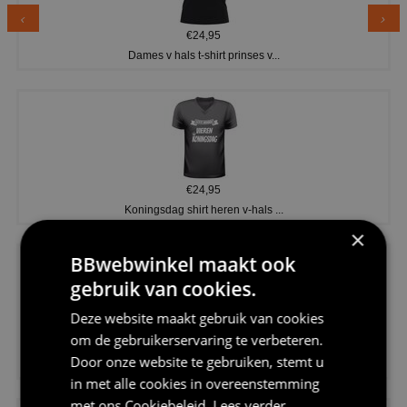
€24,95
Dames v hals t-shirt prinses v...
€24,95
Koningsdag shirt heren v-hals ...
×
BBwebwinkel maakt ook
gebruik van cookies.
Deze website maakt gebruik van cookies
om de gebruikerservaring te verbeteren.
€24,95
Door onze website te gebruiken, stemt u
V-hals shirt rood wit blauw st...
in met alle cookies in overeenstemming
met ons
Cookiebeleid
.
Lees verder