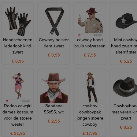
Handschoenen
Cowboy holster
cowboy hoed
Mini cowbo
lederlook kind
riem zwart
bruin volwassen
hoed zwart m
zwart
sherrif ster
€ 9,95
€ 7,95
€ 8,95
€ 5,25
Rodeo cowgirl
Bandana
cowboy
Cowboyhoe
dames kostuum
55x55, wit
cowboypak
met veren ki
voor de stoere
jongen stoere
zwart
€ 2,95
wester
cowboy
€ 8,25
€ 31,95
€ 17,95