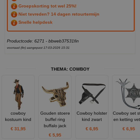
Groepskorting tot wel 25%!
Niet tevreden? 14 dagen retourtermijn
Snelle helpdesk
Productcode: 6271 - bbweb37531fin
voorraad (fin) aangepast 17-03-2026 15:31
THEMA:
COWBOY
cowboy
Gouden stoere
Cowboy holster
Cowboy set s
kostuum kind
buffel ring
kind zwart
en ketting ve
buffalo jack
€ 31,95
€ 6,95
€ 6,95
€ 5,95