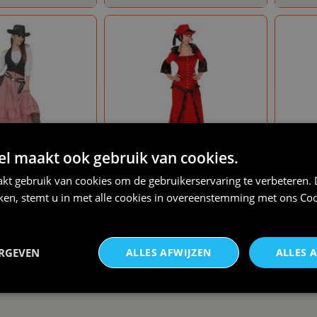
 maakt ook gebruik van cookies.
€ 39,95
€ 57,50
wgirl dames outfit
Western lady
kt gebruik van cookies om de gebruikerservaring te verbeteren.
iken, stemt u in met alle cookies in overeenstemming met ons
Coo
p voorraad
op voorraad
ERGEVEN
ALLES AFWIJZEN
ALLES 
overzicht : Verkleedpakken volwassenen - dames - c