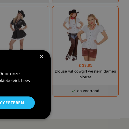
×
€ 33,95
€ 33,95
Rodeo meisje
Blouse wit cowgirl western dames
 Door onze
blouse
kiebeleid
.
Lees
op voorraad
op voorraad
ACCEPTEREN
owgirl western