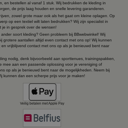
 en bestellen al vanaf 1 stuk. Wij bedrukken de kleding in
orgen, de prijs laag houden en snelle levering garanderen.
drijven, zowel grote maar ook als het gaat om kleine oplagen. Op
erp op een textiel wilt laten bedrukken? Wij zijn specialist in
t je in gesprek over de wensen!
 of ander soort kleding? Geen probleem bij BBwebwinkel! Wij
ij grotere aantallen altijd even contact met ons op! Wij kunnen
en vrijblijvend contact met ons op als je benieuwd bent naar
ing nodig, denk bijvoorbeeld aan sporttenues, trainingspakken,
e mee aan een passende oplossing voor je vereniging of
 ons op als je benieuwd bent naar de mogelijkheden. Neem bij
Wij kunnen dan een scherpe prijs voor je maken!
Veilig betalen met Apple Pay