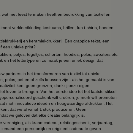
s wat met feest te maken heeft en bedrukking van textiel en
timent verkleedkleding kostuums, brillen, fun t-shirts, hoeden,
ieldrukkerij en keramiekdrukkerij. Een grappige tekst, een
of een unieke print?
kken, petjes, tegeltjes, schorten, hoodies, polos, sweaters etc.
uk en het lettertype en zo maak je een uniek design dat
ouw partners in het transformeren van textiel tot unieke
, polos, petten of zelfs koussen zijn - als het gemaakt is van
eativiteit kent geen grenzen, dankzij onze eigen
ot leven te brengen. Van het eerste idee tot het laatste stiksel,
n gepersonaliseerd geschenk wilt creëren, je merk wilt promoten
 paraat met innovatieve ideeën en hoogwaardige afdrukken. Het
tekent dat we al vanaf 1 stuk produceren. Geen
t we geloven dat elke creatie belangrijk is.
lie vereniging, als kraamcadeau, relatiegeschenk, verjaardag,
om iemand een persoonlijk en origineel cadeau te geven.