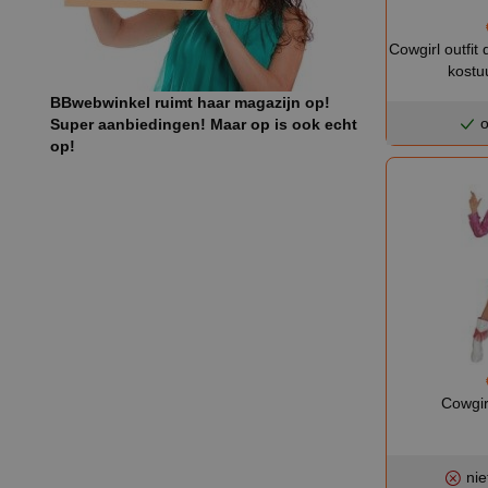
Cowgirl outfit
kostu
BBwebwinkel ruimt haar magazijn op!
o
Super aanbiedingen! Maar op is ook echt
op!
Cowgir
nie