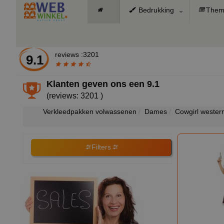
Bedrukking
Them
reviews :3201
9.1
Klanten geven ons een
9.1
(reviews: 3201 )
Verkleedpakken volwassenen
Dames
Cowgirl wester
Filters