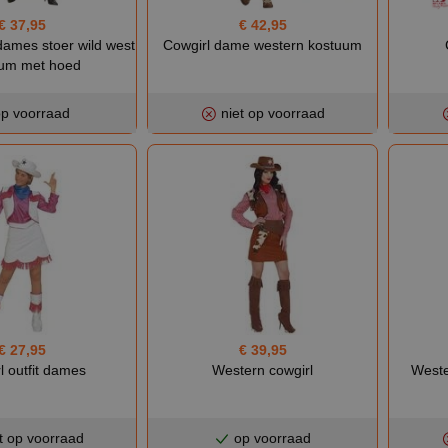
€ 37,95
€ 42,95
 dames stoer wild west
Cowgirl dame western kostuum
um met hoed
p voorraad
niet op voorraad
€ 27,95
€ 39,95
l outfit dames
Western cowgirl
Weste
t op voorraad
op voorraad