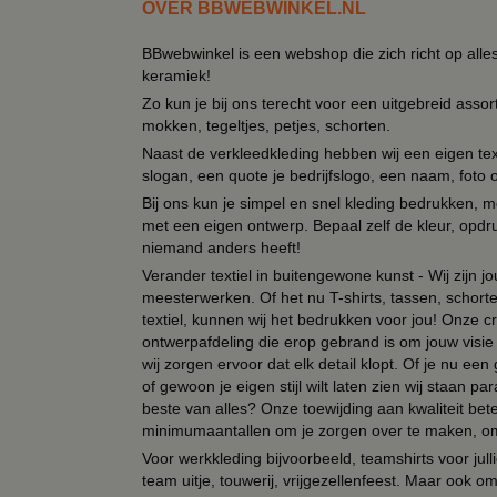
OVER BBWEBWINKEL.NL
BBwebwinkel is een webshop die zich richt op alle
keramiek!
Zo kun je bij ons terecht voor een uitgebreid assor
mokken, tegeltjes, petjes, schorten.
Naast de verkleedkleding hebben wij een eigen text
slogan, een quote je bedrijfslogo, een naam, foto 
Bij ons kun je simpel en snel kleding bedrukken, mo
met een eigen ontwerp. Bepaal zelf de kleur, opdr
niemand anders heeft!
Verander textiel in buitengewone kunst - Wij zijn j
meesterwerken. Of het nu T-shirts, tassen, schorten
textiel, kunnen wij het bedrukken voor jou! Onze cr
ontwerpafdeling die erop gebrand is om jouw visie t
wij zorgen ervoor dat elk detail klopt. Of je nu ee
of gewoon je eigen stijl wilt laten zien wij staan
beste van alles? Onze toewijding aan kwaliteit be
minimumaantallen om je zorgen over te maken, omda
Voor werkkleding bijvoorbeeld, teamshirts voor jul
team uitje, touwerij, vrijgezellenfeest. Maar ook 