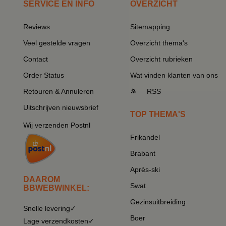
SERVICE EN INFO
OVERZICHT
Reviews
Sitemapping
Veel gestelde vragen
Overzicht thema's
Contact
Overzicht rubrieken
Order Status
Wat vinden klanten van ons
Retouren & Annuleren
RSS
Uitschrijven nieuwsbrief
TOP THEMA'S
Wij verzenden Postnl
Frikandel
Brabant
Après-ski
DAAROM
Swat
BBWEBWINKEL:
Gezinsuitbreiding
Snelle levering✓
Boer
Lage verzendkosten✓