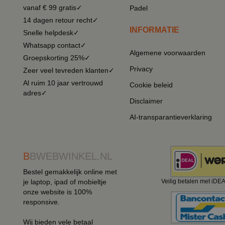
vanaf € 99 gratis✓
Padel
14 dagen retour recht✓
INFORMATIE
Snelle helpdesk✓
Whatsapp contact✓
Algemene voorwaarden
Groepskorting 25%✓
Privacy
Zeer veel tevreden klanten✓
Al ruim 10 jaar vertrouwd
Cookie beleid
adres✓
Disclaimer
AI-transparantieverklaring
B
BWEBWINKEL.NL
Bestel gemakkelijk online met
je laptop, ipad of mobieltje
Veilig betalen met iDE
onze website is 100%
responsive.
Wij bieden vele betaal