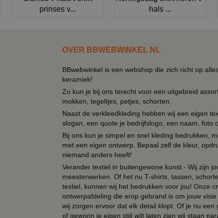
prinses v...
hals ...
OVER BBWEBWINKEL.NL
BBwebwinkel is een webshop die zich richt op alle
keramiek!
Zo kun je bij ons terecht voor een uitgebreid assor
mokken, tegeltjes, petjes, schorten.
Naast de verkleedkleding hebben wij een eigen text
slogan, een quote je bedrijfslogo, een naam, foto 
Bij ons kun je simpel en snel kleding bedrukken, mo
met een eigen ontwerp. Bepaal zelf de kleur, opdr
niemand anders heeft!
Verander textiel in buitengewone kunst - Wij zijn j
meesterwerken. Of het nu T-shirts, tassen, schorten
textiel, kunnen wij het bedrukken voor jou! Onze cr
ontwerpafdeling die erop gebrand is om jouw visie t
wij zorgen ervoor dat elk detail klopt. Of je nu ee
of gewoon je eigen stijl wilt laten zien wij staan