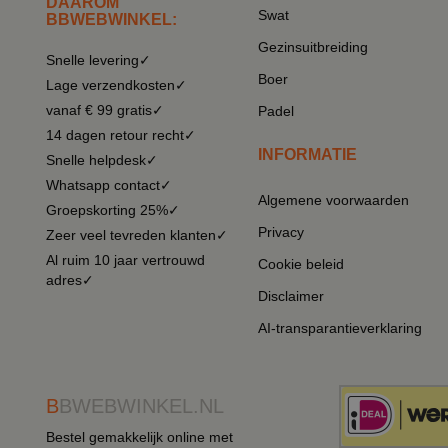
DAAROM
Swat
BBWEBWINKEL:
Gezinsuitbreiding
Snelle levering✓
Boer
Lage verzendkosten✓
vanaf € 99 gratis✓
Padel
14 dagen retour recht✓
INFORMATIE
Snelle helpdesk✓
Whatsapp contact✓
Algemene voorwaarden
Groepskorting 25%✓
Privacy
Zeer veel tevreden klanten✓
Al ruim 10 jaar vertrouwd
Cookie beleid
adres✓
Disclaimer
AI-transparantieverklaring
B
BWEBWINKEL.NL
Bestel gemakkelijk online met