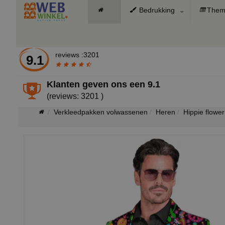
Bedrukking
Them
reviews :3201
9.1
Klanten geven ons een
9.1
(reviews: 3201 )
Verkleedpakken volwassenen
Heren
Hippie flowe