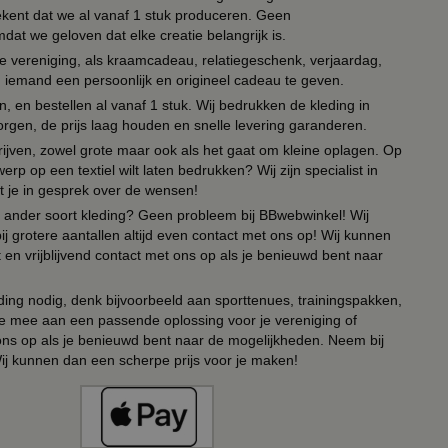
tekent dat we al vanaf 1 stuk produceren. Geen
t we geloven dat elke creatie belangrijk is.
lie vereniging, als kraamcadeau, relatiegeschenk, verjaardag,
om iemand een persoonlijk en origineel cadeau te geven.
 en bestellen al vanaf 1 stuk. Wij bedrukken de kleding in
orgen, de prijs laag houden en snelle levering garanderen.
drijven, zowel grote maar ook als het gaat om kleine oplagen. Op
erp op een textiel wilt laten bedrukken? Wij zijn specialist in
t je in gesprek over de wensen!
 of ander soort kleding? Geen probleem bij BBwebwinkel! Wij
ij grotere aantallen altijd even contact met ons op! Wij kunnen
en vrijblijvend contact met ons op als je benieuwd bent naar
ing nodig, denk bijvoorbeeld aan sporttenues, trainingspakken,
e mee aan een passende oplossing voor je vereniging of
 ons op als je benieuwd bent naar de mogelijkheden. Neem bij
Wij kunnen dan een scherpe prijs voor je maken!