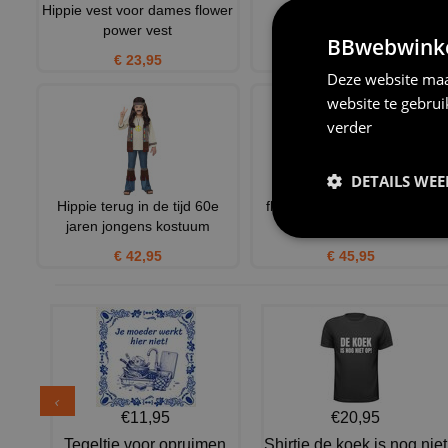
Hippie vest voor dames flower
hippie dame XL XXL
power vest
€ 45,95
BBwebwinkel
€ 23,95
Deze website maa
website te gebru
verder
DETAILS WE
Hippie terug in de tijd 60e
flower power dame , hippie
jaren jongens kostuum
fluweel
€ 42,95
€ 45,95
€11,95
€20,95
Tegeltje voor opruimen
Shirtje de koek is nog niet