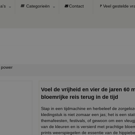
a's
Categorieën
Contact
Veel gestelde v
r power
Voel de vrijheid en vier de jaren 60 
bloemrijke reis terug in de tijd
Stap in een tijdmachine en herbeleef de zorgeloze
kledingstuk is niet zomaar een jas; het is een sta
themafeesten, festivals, of gewoon om een vleugje
van de kleuren en is versierd met prachtige blo
prints weerspiegelen de essentie van de hippiebe