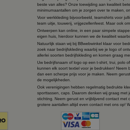
beste van alles? Onze toewijding aan kwaliteit be
minimumaantallen om je zorgen over te maken, omda
Voor werkkleding bijvoorbeeld, teamshirts voor jul
team uitje, touwerij, vrijgezellenfeest. Maar ook 
Ontwerpen kan online, in een paar simpele stappen,
eigen huis, hierdoor kunnen we de kwaliteit waarb
Natuurlijk staan wij bij BBwebwinkel klaar voor be
zoek naar bedrijfskleding waarbij we je logo of ontw
allerlei soorten bedrijfskleding en komen graag me
Uw bedrijfsnaam of logo op een t-shirt, trui, polo
kunnen elk soort textiel voor je bedrukken! Neem b
dan een scherpe prijs voor je maken. Neem gerust 
de mogelijkheden.
Ook verenigingen hebben regelmatig bedrukte kled
sporttassen, caps. Daarom denken wij graag met j
stichting. Neem gerust en vrijblijvend contact met
grotere aantallen altijd even contact met ons op! 