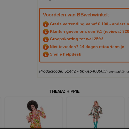
Voordelen van BBwebwinkel:
Gratis verzending vanaf € 100,- anders m
Klanten geven ons een
9.1
(reviews: 320
Groepskorting tot wel 25%!
Niet tevreden? 14 dagen retourtermijn
Snelle helpdesk
Productcode: 51442 - bbweb40060fin
voorraad (fin)
THEMA:
HIPPIE