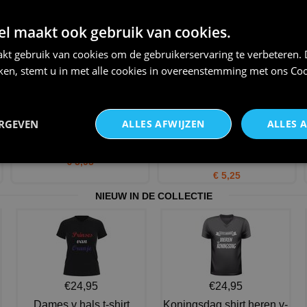
Peace love en paisley
Betoverende retro chic vintage
kleurrijke zestiger jaren bl
disco jurk uit de j
 maakt ook gebruik van cookies.
€ 30,95
€ 30,95
kt gebruik van cookies om de gebruikerservaring te verbeteren.
iken, stemt u in met alle cookies in overeenstemming met ons
Coo
ERGEVEN
ALLES AFWIJZEN
ALLES 
hippie bril met blauw glas
Levendige gekleurde flower
power hoofdband zestige
€ 5,95
€ 5,25
NIEUW IN DE COLLECTIE
€24,95
€24,95
Dames v hals t-shirt
Koningsdag shirt heren v-