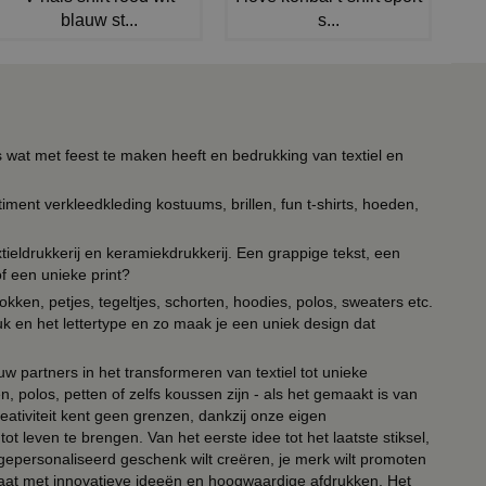
blauw st...
s...
s wat met feest te maken heeft en bedrukking van textiel en
timent verkleedkleding kostuums, brillen, fun t-shirts, hoeden,
ieldrukkerij en keramiekdrukkerij. Een grappige tekst, een
of een unieke print?
kken, petjes, tegeltjes, schorten, hoodies, polos, sweaters etc.
uk en het lettertype en zo maak je een uniek design dat
ouw partners in het transformeren van textiel tot unieke
, polos, petten of zelfs koussen zijn - als het gemaakt is van
eativiteit kent geen grenzen, dankzij onze eigen
ot leven te brengen. Van het eerste idee tot het laatste stiksel,
n gepersonaliseerd geschenk wilt creëren, je merk wilt promoten
 paraat met innovatieve ideeën en hoogwaardige afdrukken. Het