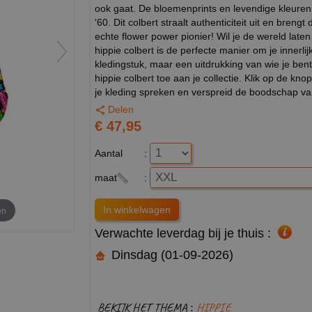
ook gaat. De bloemenprints en levendige kleuren 
'60. Dit colbert straalt authenticiteit uit en brengt
echte flower power pionier! Wil je de wereld laten 
hippie colbert is de perfecte manier om je innerli
kledingstuk, maar een uitdrukking van wie je bent
hippie colbert toe aan je collectie. Klik op de knop
je kleding spreken en verspreid de boodschap van 
Delen
€ 47,95
Aantal
:
maat
:
en
Verwachte leverdag bij je thuis :
Dinsdag (01-09-2026)
BEKIJK HET THEMA :
HIPPIE