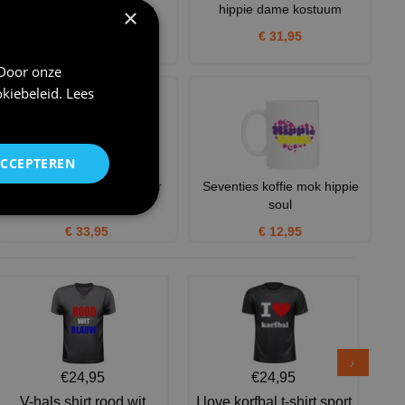
medaillon hippie ketting
hippie dame kostuum
×
€ 3,75
€ 31,95
 Door onze
kiebeleid
.
Lees
ACCEPTEREN
Hippie dame flower power
Seventies koffie mok hippie
happy girl
soul
€ 33,95
€ 12,95
€24,95
€24,95
V-hals shirt rood wit
I love korfbal t-shirt sport