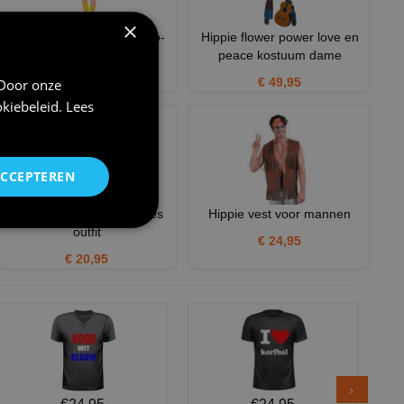
×
Swing terug in de tijd disco-
Hippie flower power love en
hippie Bloemen jurk
peace kostuum dame
€ 30,95
€ 49,95
 Door onze
kiebeleid
.
Lees
ACCEPTEREN
hippie dame fluweel sixties
Hippie vest voor mannen
outfit
€ 24,95
€ 20,95