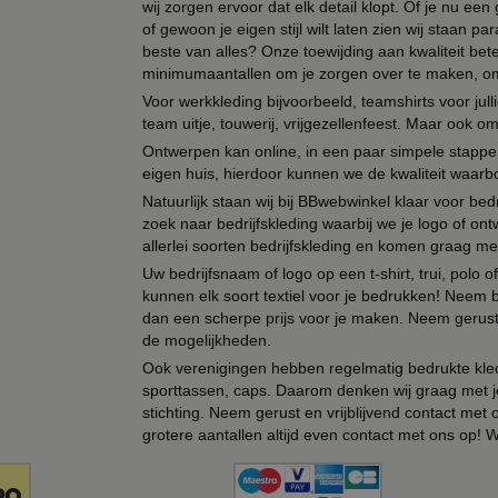
wij zorgen ervoor dat elk detail klopt. Of je nu ee
of gewoon je eigen stijl wilt laten zien wij staan
beste van alles? Onze toewijding aan kwaliteit be
minimumaantallen om je zorgen over te maken, omda
Voor werkkleding bijvoorbeeld, teamshirts voor jul
team uitje, touwerij, vrijgezellenfeest. Maar ook 
Ontwerpen kan online, in een paar simpele stappen,
eigen huis, hierdoor kunnen we de kwaliteit waarb
Natuurlijk staan wij bij BBwebwinkel klaar voor be
zoek naar bedrijfskleding waarbij we je logo of ontw
allerlei soorten bedrijfskleding en komen graag me
Uw bedrijfsnaam of logo op een t-shirt, trui, polo
kunnen elk soort textiel voor je bedrukken! Neem b
dan een scherpe prijs voor je maken. Neem gerust 
de mogelijkheden.
Ook verenigingen hebben regelmatig bedrukte kled
sporttassen, caps. Daarom denken wij graag met j
stichting. Neem gerust en vrijblijvend contact met
grotere aantallen altijd even contact met ons op! 