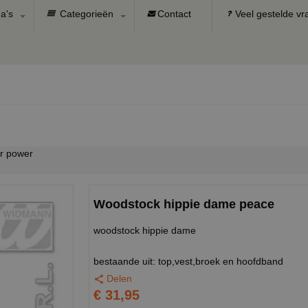
a's
Categorieën
Contact
Veel gestelde v
er power
Woodstock hippie dame peace
woodstock hippie dame
bestaande uit: top,vest,broek en hoofdband
Delen
€ 31,95