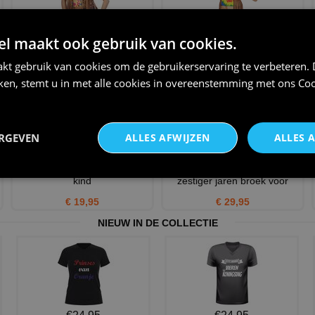
hippie vest dames
Hippie t-shirt dame foto
 maakt ook gebruik van cookies.
realistisch shirt
€ 17,95
€ 16,95
kt gebruik van cookies om de gebruikerservaring te verbeteren.
iken, stemt u in met alle cookies in overeenstemming met ons
Coo
ERGEVEN
ALLES AFWIJZEN
ALLES 
70s legging hippie voor meisje
Betoverend retro vintage
kind
zestiger jaren broek voor
€ 19,95
€ 29,95
NIEUW IN DE COLLECTIE