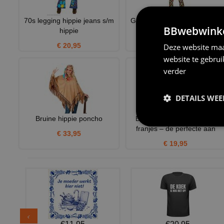
70s legging hippie jeans s/m
Ga terug naar de swingende
BBwebwinkel
hippie
zestiger Jaren disco ko
€ 20,95
€ 52,50
Deze website maa
website te gebru
verder
DETAILS WE
Bruine hippie poncho
Bruine beenwarmers met
franjes – de perfecte aan
€ 33,95
€ 19,95