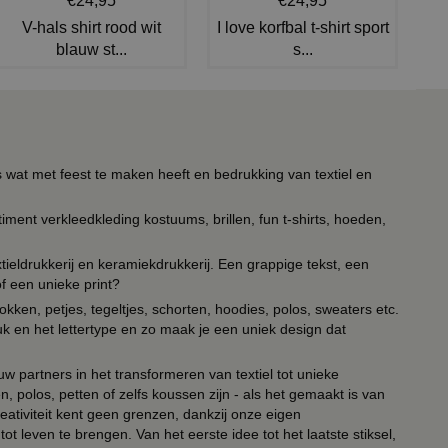
€24,95
€24,95
V-hals shirt rood wit
I love korfbal t-shirt sport
blauw st...
s...
s wat met feest te maken heeft en bedrukking van textiel en
timent verkleedkleding kostuums, brillen, fun t-shirts, hoeden,
ieldrukkerij en keramiekdrukkerij. Een grappige tekst, een
of een unieke print?
kken, petjes, tegeltjes, schorten, hoodies, polos, sweaters etc.
uk en het lettertype en zo maak je een uniek design dat
ouw partners in het transformeren van textiel tot unieke
, polos, petten of zelfs koussen zijn - als het gemaakt is van
eativiteit kent geen grenzen, dankzij onze eigen
ot leven te brengen. Van het eerste idee tot het laatste stiksel,