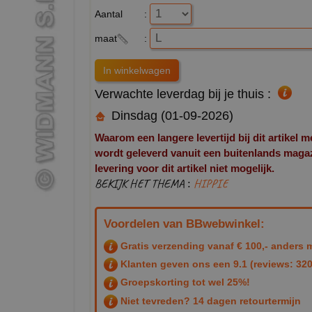
Aantal
:
maat
:
Verwachte leverdag bij je thuis :
Dinsdag (01-09-2026)
Waarom een langere levertijd bij dit artikel m
wordt geleverd vanuit een buitenlands magazij
levering voor dit artikel niet mogelijk.
BEKIJK HET THEMA :
HIPPIE
Voordelen van BBwebwinkel:
Gratis verzending vanaf € 100,- anders m
Klanten geven ons een
9.1
(reviews: 320
Groepskorting tot wel 25%!
Niet tevreden? 14 dagen retourtermijn