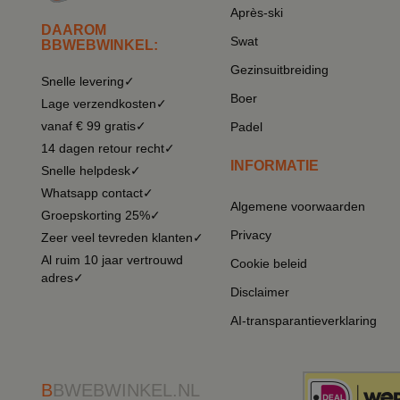
Après-ski
DAAROM
Swat
BBWEBWINKEL:
Gezinsuitbreiding
Snelle levering✓
Boer
Lage verzendkosten✓
vanaf € 99 gratis✓
Padel
14 dagen retour recht✓
INFORMATIE
Snelle helpdesk✓
Whatsapp contact✓
Algemene voorwaarden
Groepskorting 25%✓
Privacy
Zeer veel tevreden klanten✓
Al ruim 10 jaar vertrouwd
Cookie beleid
adres✓
Disclaimer
AI-transparantieverklaring
B
BWEBWINKEL.NL