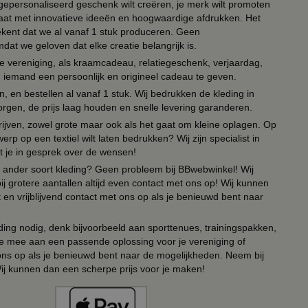
n gepersonaliseerd geschenk wilt creëren, je merk wilt promoten
 paraat met innovatieve ideeën en hoogwaardige afdrukken. Het
tekent dat we al vanaf 1 stuk produceren. Geen
t we geloven dat elke creatie belangrijk is.
lie vereniging, als kraamcadeau, relatiegeschenk, verjaardag,
om iemand een persoonlijk en origineel cadeau te geven.
 en bestellen al vanaf 1 stuk. Wij bedrukken de kleding in
orgen, de prijs laag houden en snelle levering garanderen.
drijven, zowel grote maar ook als het gaat om kleine oplagen. Op
erp op een textiel wilt laten bedrukken? Wij zijn specialist in
t je in gesprek over de wensen!
 of ander soort kleding? Geen probleem bij BBwebwinkel! Wij
ij grotere aantallen altijd even contact met ons op! Wij kunnen
en vrijblijvend contact met ons op als je benieuwd bent naar
ing nodig, denk bijvoorbeeld aan sporttenues, trainingspakken,
e mee aan een passende oplossing voor je vereniging of
 ons op als je benieuwd bent naar de mogelijkheden. Neem bij
Wij kunnen dan een scherpe prijs voor je maken!