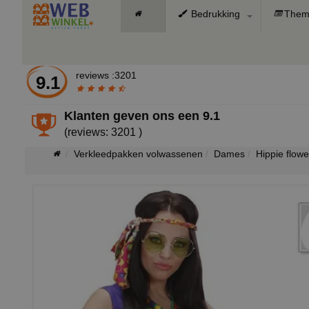
Bedrukking
Them
reviews :3201
9.1
Klanten geven ons een
9.1
(reviews: 3201 )
Verkleedpakken volwassenen
Dames
Hippie flow