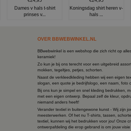
€24,95
€24,95
Dames v hals t-shirt
Koningsdag shirt heren v-
prinses v...
hals ...
OVER BBWEBWINKEL.NL
BBwebwinkel is een webshop die zich richt op alle
keramiek!
Zo kun je bij ons terecht voor een uitgebreid assor
mokken, tegeltjes, petjes, schorten.
Naast de verkleedkleding hebben wij een eigen text
slogan, een quote je bedrijfslogo, een naam, foto 
Bij ons kun je simpel en snel kleding bedrukken, mo
met een eigen ontwerp. Bepaal zelf de kleur, opdr
niemand anders heeft!
Verander textiel in buitengewone kunst - Wij zijn j
meesterwerken. Of het nu T-shirts, tassen, schorten
textiel, kunnen wij het bedrukken voor jou! Onze cr
ontwerpafdeling die erop gebrand is om jouw visie t