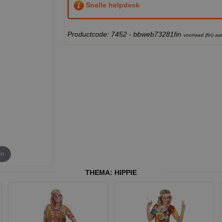
Snelle helpdesk
Productcode: 7452 - bbweb73281fin
voorraad (fin) 
en
THEMA:
HIPPIE