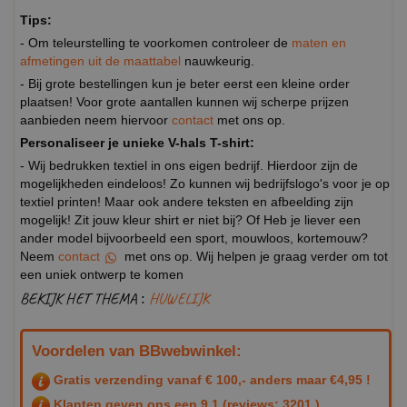
Tips:
- Om teleurstelling te voorkomen controleer de
maten en
afmetingen uit de maattabel
nauwkeurig.
- Bij grote bestellingen kun je beter eerst een kleine order
plaatsen! Voor grote aantallen kunnen wij scherpe prijzen
aanbieden neem hiervoor
contact
met ons op.
Personaliseer je unieke V-hals T-shirt:
- Wij bedrukken textiel in ons eigen bedrijf. Hierdoor zijn de
mogelijkheden eindeloos! Zo kunnen wij bedrijfslogo's voor je op
textiel printen! Maar ook andere teksten en afbeelding zijn
mogelijk! Zit jouw kleur shirt er niet bij? Of Heb je liever een
ander model bijvoorbeeld een sport, mouwloos, kortemouw?
Neem
contact
met ons op. Wij helpen je graag verder om tot
een uniek ontwerp te komen
BEKIJK HET THEMA :
HUWELIJK
Voordelen van BBwebwinkel:
Gratis verzending vanaf € 100,- anders maar €4,95 !
Klanten geven ons een
9.1
(reviews: 3201 )