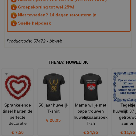
Groepskorting tot wel 25%!
Niet tevreden? 14 dagen retourtermijn
Snelle helpdesk
Productcode: 57472 - bbweb
THEMA:
HUWELIJK
Sprankelende
50 jaar huwelijk
Mama wil je met
Tegeltje
tinsel harten de
T-shirt
papa trouwen
huwelijk 37 
perfecte
huwelijksaanzoek
getrouw
€ 20,95
decoratie
T-sh
samen
€ 7,50
€ 24,95
€ 11,95