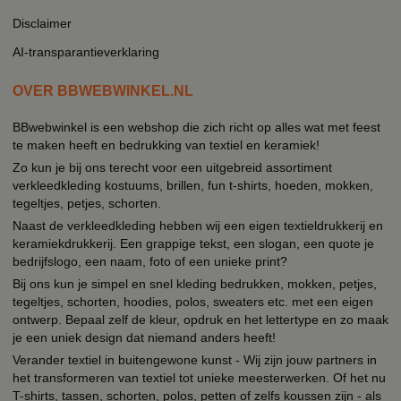
Disclaimer
AI-transparantieverklaring
OVER BBWEBWINKEL.NL
BBwebwinkel is een webshop die zich richt op alles wat met feest
te maken heeft en bedrukking van textiel en keramiek!
Zo kun je bij ons terecht voor een uitgebreid assortiment
verkleedkleding kostuums, brillen, fun t-shirts, hoeden, mokken,
tegeltjes, petjes, schorten.
Naast de verkleedkleding hebben wij een eigen textieldrukkerij en
keramiekdrukkerij. Een grappige tekst, een slogan, een quote je
bedrijfslogo, een naam, foto of een unieke print?
Bij ons kun je simpel en snel kleding bedrukken, mokken, petjes,
tegeltjes, schorten, hoodies, polos, sweaters etc. met een eigen
ontwerp. Bepaal zelf de kleur, opdruk en het lettertype en zo maak
je een uniek design dat niemand anders heeft!
Verander textiel in buitengewone kunst - Wij zijn jouw partners in
het transformeren van textiel tot unieke meesterwerken. Of het nu
T-shirts, tassen, schorten, polos, petten of zelfs koussen zijn - als