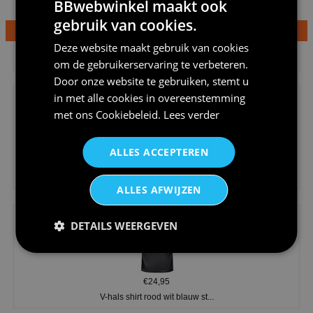
BBwebwinkel maakt ook
gebruik van cookies.
€24,95
Deze website maakt gebruik van cookies
Dames v hals t-shirt prinses v...
om de gebruikerservaring te verbeteren.
Door onze website te gebruiken, stemt u
in met alle cookies in overeenstemming
met ons
Cookiebeleid
.
Lees verder
ALLES ACCEPTEREN
€24,95
Koningsdag shirt heren v-hals ...
ALLES AFWIJZEN
DETAILS WEERGEVEN
€24,95
V-hals shirt rood wit blauw st...