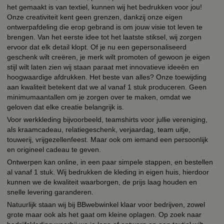
het gemaakt is van textiel, kunnen wij het bedrukken voor jou!
Onze creativiteit kent geen grenzen, dankzij onze eigen
ontwerpafdeling die erop gebrand is om jouw visie tot leven te
brengen. Van het eerste idee tot het laatste stiksel, wij zorgen
ervoor dat elk detail klopt. Of je nu een gepersonaliseerd
geschenk wilt creëren, je merk wilt promoten of gewoon je eigen
stijl wilt laten zien wij staan paraat met innovatieve ideeën en
hoogwaardige afdrukken. Het beste van alles? Onze toewijding
aan kwaliteit betekent dat we al vanaf 1 stuk produceren. Geen
minimumaantallen om je zorgen over te maken, omdat we
geloven dat elke creatie belangrijk is.
Voor werkkleding bijvoorbeeld, teamshirts voor jullie vereniging,
als kraamcadeau, relatiegeschenk, verjaardag, team uitje,
touwerij, vrijgezellenfeest. Maar ook om iemand een persoonlijk
en origineel cadeau te geven.
Ontwerpen kan online, in een paar simpele stappen, en bestellen
al vanaf 1 stuk. Wij bedrukken de kleding in eigen huis, hierdoor
kunnen we de kwaliteit waarborgen, de prijs laag houden en
snelle levering garanderen.
Natuurlijk staan wij bij BBwebwinkel klaar voor bedrijven, zowel
grote maar ook als het gaat om kleine oplagen. Op zoek naar