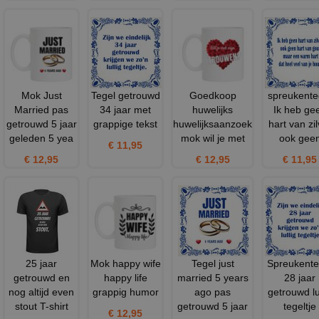
Mok Just
Tegel getrouwd
Goedkoop
spreukente
Married pas
34 jaar met
huwelijks
Ik heb ge
getrouwd 5 jaar
grappige tekst
huwelijksaanzoek
hart van zil
geleden 5 yea
mok wil je met
ook gee
€ 11,95
€ 12,95
€ 12,95
€ 11,95
25 jaar
Mok happy wife
Tegel just
Spreukente
getrouwd en
happy life
married 5 years
28 jaar
nog altijd even
grappig humor
ago pas
getrouwd lu
stout T-shirt
getrouwd 5 jaar
tegeltje
€ 12,95