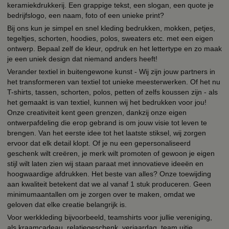
keramiekdrukkerij. Een grappige tekst, een slogan, een quote je
bedrijfslogo, een naam, foto of een unieke print?
Bij ons kun je simpel en snel kleding bedrukken, mokken, petjes,
tegeltjes, schorten, hoodies, polos, sweaters etc. met een eigen
ontwerp. Bepaal zelf de kleur, opdruk en het lettertype en zo maak
je een uniek design dat niemand anders heeft!
Verander textiel in buitengewone kunst - Wij zijn jouw partners in
het transformeren van textiel tot unieke meesterwerken. Of het nu
T-shirts, tassen, schorten, polos, petten of zelfs koussen zijn - als
het gemaakt is van textiel, kunnen wij het bedrukken voor jou!
Onze creativiteit kent geen grenzen, dankzij onze eigen
ontwerpafdeling die erop gebrand is om jouw visie tot leven te
brengen. Van het eerste idee tot het laatste stiksel, wij zorgen
ervoor dat elk detail klopt. Of je nu een gepersonaliseerd
geschenk wilt creëren, je merk wilt promoten of gewoon je eigen
stijl wilt laten zien wij staan paraat met innovatieve ideeën en
hoogwaardige afdrukken. Het beste van alles? Onze toewijding
aan kwaliteit betekent dat we al vanaf 1 stuk produceren. Geen
minimumaantallen om je zorgen over te maken, omdat we
geloven dat elke creatie belangrijk is.
Voor werkkleding bijvoorbeeld, teamshirts voor jullie vereniging,
als kraamcadeau, relatiegeschenk, verjaardag, team uitje,