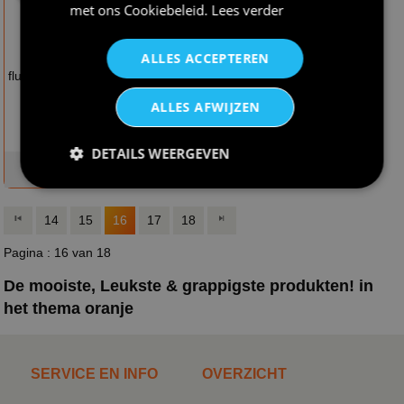
met ons
Cookiebeleid
.
Lees verder
€ 12,95
€ 13,75
Pet vintage look
ALLES ACCEPTEREN
Pet reflecterend
Dutch de drie kleuren
fluorescerend oranje
koningsdag
ALLES AFWIJZEN
DETAILS WEERGEVEN
op voorraad
op voorraad
14
15
16
17
18
Pagina : 16 van 18
De mooiste, Leukste & grappigste produkten! in
het thema oranje
SERVICE EN INFO
OVERZICHT