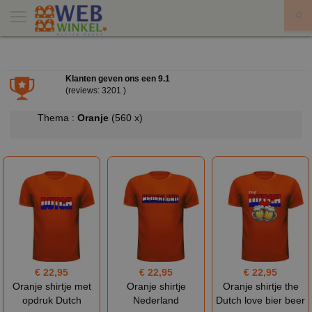
X
Klanten geven ons een
9.1
(reviews: 3201 )
Thema :
Oranje
(560 x)
€ 22,95
€ 22,95
€ 22,95
Oranje shirtje met
Oranje shirtje
Oranje shirtje the
opdruk Dutch
Nederland
Dutch love bier beer