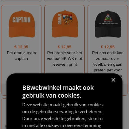
€ 12,95
€ 12,95
€ 12,95
Pet oranje team
Pet oranje voor het
Pet pas op ik kan
captain
voetbal EK WK met
zomaar over
leeuwen print
voetballen gaan
praten pet voor
voetbal gekkies
×
BBwebwinkel maakt ook
op voorraad
op voorraad
op voorraad
gebruik van cookies.
Deze website maakt gebruik van cookies
om de gebruikerservaring te verbeteren.
Door onze website te gebruiken, stemt u
in met alle cookies in overeenstemming