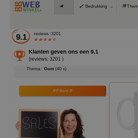
Bedrukking
Them
reviews :3201
9.1
Klanten geven ons een
9.1
(reviews: 3201 )
Thema :
Oom
(40 x)
Filters