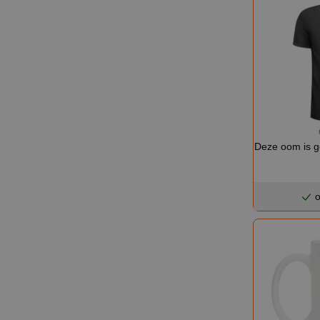
Deze oom is go
o