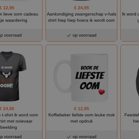
€ 24,95
€ 12,95
Aankondiging zwangerschap v-hals
Ik word 
n lieve oom cadeau
shirt hiep hiep hoera ik wordt oom
je waardering
p voorraad
op voorraad
€ 24,95
€ 12,95
 t-shirt ik word oom
Feestel
Koffiebeker liefste oom leuke mok
hirt met ooievaar
hi
met opdruk
fbeelding
p voorraad
op voorraad