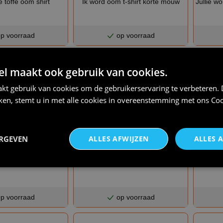
e toffe oom shirt
Ik word oom t-shirt korte mouw
Jullie w
p voorraad
op voorraad
 maakt ook gebruik van cookies.
kt gebruik van cookies om de gebruikerservaring te verbeteren.
iken, stemt u in met alle cookies in overeenstemming met ons
Coo
ERGEVEN
ALLES AFWIJZEN
ALLES 
€ 20,95
€ 8,95
Super oom t-shirt
Z
 oom is de beste kok
p voorraad
op voorraad