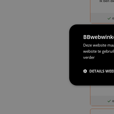
Ik ben di
o
BBwebwinkel
Deze website maa
website te gebru
verder
DETAILS WE
Koksmuts Mijn
o