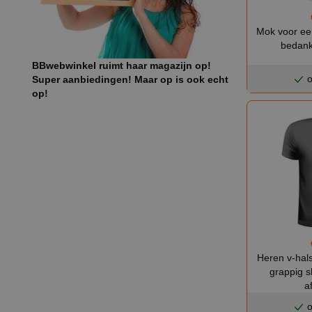
Mok voor ee
bedank
BBwebwinkel ruimt haar magazijn op!
o
Super aanbiedingen! Maar op is ook echt
op!
Heren v-hals
grappig s
a
o