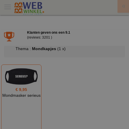
X
Klanten geven ons een
9.1
(reviews: 3201 )
Thema :
Mondkapjes
(1 x)
€ 9,95
Mondmasker serieus