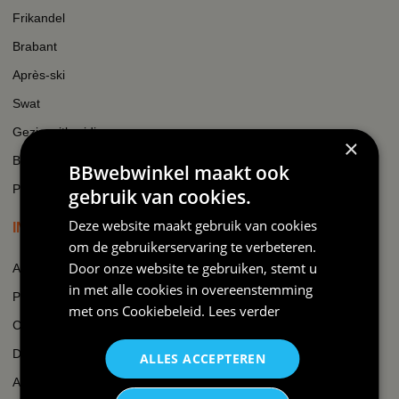
Frikandel
Brabant
Après-ski
Swat
Gezinsuitbreiding
×
Boer
BBwebwinkel maakt ook
Padel
gebruik van cookies.
Deze website maakt gebruik van cookies
INFORMATIE
om de gebruikerservaring te verbeteren.
Door onze website te gebruiken, stemt u
Algemene voorwaarden
in met alle cookies in overeenstemming
Privacy
met ons
Cookiebeleid
.
Lees verder
Cookie beleid
Disclaimer
ALLES ACCEPTEREN
AI-transparantieverklaring