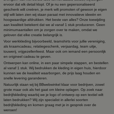
ervoor dat elk detail klopt. Of je nu een gepersonaliseerd
geschenk wilt creëren, je merk wilt promoten of gewoon je eigen
stijl wilt laten zien wij staan paraat met innovatieve ideeën en
hoogwaardige afdrukken. Het beste van alles? Onze toewijding
aan kwaliteit betekent dat we al vanaf 1 stuk produceren. Geen
minimumaantallen om je zorgen over te maken, omdat we
geloven dat elke creatie belangrijk is.
Voor werkkleding bijvoorbeeld, teamshirts voor jullie vereniging,
als kraamcadeau, relatiegeschenk, verjaardag, team uitje,
touwerij, vrijgezellenfeest. Maar ook om iemand een persoonlijk
en origineel cadeau te geven.
Ontwerpen kan online, in een paar simpele stappen, en bestellen
al vanaf 1 stuk. Wij bedrukken de kleding in eigen huis, hierdoor
kunnen we de kwaliteit waarborgen, de prijs laag houden en
snelle levering garanderen.
Natuurlijk staan wij bij BBwebwinkel klaar voor bedrijven, zowel
grote maar ook als het gaat om kleine oplagen. Op zoek naar
bedrijfskleding waarbij we je logo of ontwerp op een textiel wilt
laten bedrukken? Wij zijn specialist in allerlei soorten
bedrijfskleding en komen graag met je in gesprek over de
wensen!