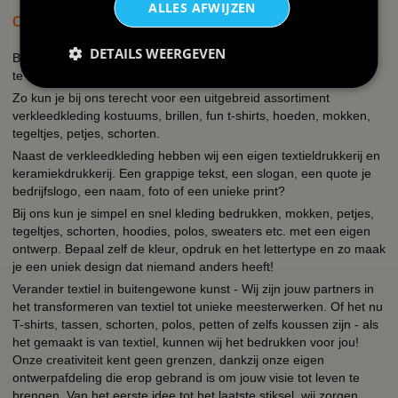
ALLES AFWIJZEN
OVER BBWEBWINKEL.NL
DETAILS WEERGEVEN
BBwebwinkel is een webshop die zich richt op alles wat met feest
te maken heeft en bedrukking van textiel en keramiek!
Zo kun je bij ons terecht voor een uitgebreid assortiment
verkleedkleding kostuums, brillen, fun t-shirts, hoeden, mokken,
tegeltjes, petjes, schorten.
Naast de verkleedkleding hebben wij een eigen textieldrukkerij en
keramiekdrukkerij. Een grappige tekst, een slogan, een quote je
bedrijfslogo, een naam, foto of een unieke print?
Bij ons kun je simpel en snel kleding bedrukken, mokken, petjes,
tegeltjes, schorten, hoodies, polos, sweaters etc. met een eigen
ontwerp. Bepaal zelf de kleur, opdruk en het lettertype en zo maak
je een uniek design dat niemand anders heeft!
Verander textiel in buitengewone kunst - Wij zijn jouw partners in
het transformeren van textiel tot unieke meesterwerken. Of het nu
T-shirts, tassen, schorten, polos, petten of zelfs koussen zijn - als
het gemaakt is van textiel, kunnen wij het bedrukken voor jou!
Onze creativiteit kent geen grenzen, dankzij onze eigen
ontwerpafdeling die erop gebrand is om jouw visie tot leven te
brengen. Van het eerste idee tot het laatste stiksel, wij zorgen