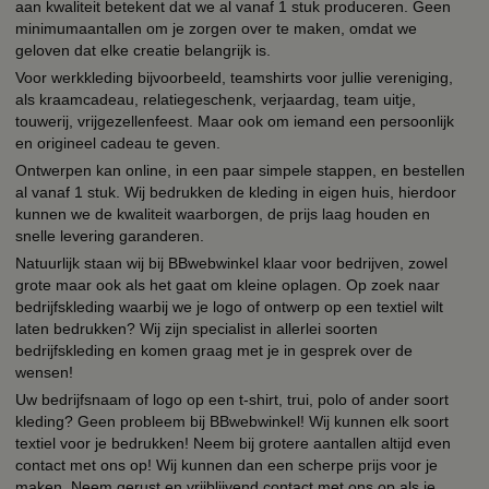
aan kwaliteit betekent dat we al vanaf 1 stuk produceren. Geen
minimumaantallen om je zorgen over te maken, omdat we
geloven dat elke creatie belangrijk is.
Voor werkkleding bijvoorbeeld, teamshirts voor jullie vereniging,
als kraamcadeau, relatiegeschenk, verjaardag, team uitje,
touwerij, vrijgezellenfeest. Maar ook om iemand een persoonlijk
en origineel cadeau te geven.
Ontwerpen kan online, in een paar simpele stappen, en bestellen
al vanaf 1 stuk. Wij bedrukken de kleding in eigen huis, hierdoor
kunnen we de kwaliteit waarborgen, de prijs laag houden en
snelle levering garanderen.
Natuurlijk staan wij bij BBwebwinkel klaar voor bedrijven, zowel
grote maar ook als het gaat om kleine oplagen. Op zoek naar
bedrijfskleding waarbij we je logo of ontwerp op een textiel wilt
laten bedrukken? Wij zijn specialist in allerlei soorten
bedrijfskleding en komen graag met je in gesprek over de
wensen!
Uw bedrijfsnaam of logo op een t-shirt, trui, polo of ander soort
kleding? Geen probleem bij BBwebwinkel! Wij kunnen elk soort
textiel voor je bedrukken! Neem bij grotere aantallen altijd even
contact met ons op! Wij kunnen dan een scherpe prijs voor je
maken. Neem gerust en vrijblijvend contact met ons op als je