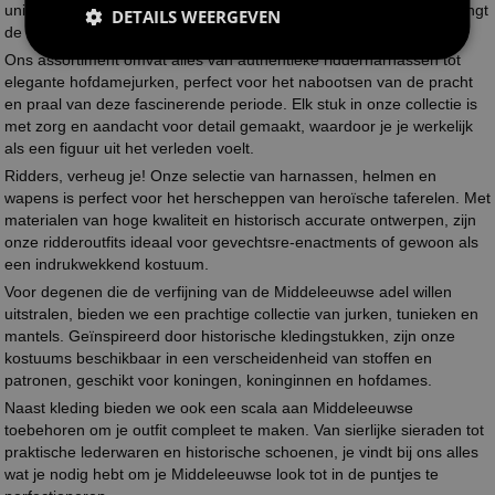
uniek kostuum voor een themafeest, onze uitgebreide selectie brengt
DETAILS WEERGEVEN
de rijke geschiedenis van de Middeleeuwen tot leven.
Ons assortiment omvat alles van authentieke ridderharnassen tot
elegante hofdamejurken, perfect voor het nabootsen van de pracht
en praal van deze fascinerende periode. Elk stuk in onze collectie is
met zorg en aandacht voor detail gemaakt, waardoor je je werkelijk
als een figuur uit het verleden voelt.
Ridders, verheug je! Onze selectie van harnassen, helmen en
wapens is perfect voor het herscheppen van heroïsche taferelen. Met
materialen van hoge kwaliteit en historisch accurate ontwerpen, zijn
onze ridderoutfits ideaal voor gevechtsre-enactments of gewoon als
een indrukwekkend kostuum.
Voor degenen die de verfijning van de Middeleeuwse adel willen
uitstralen, bieden we een prachtige collectie van jurken, tunieken en
mantels. Geïnspireerd door historische kledingstukken, zijn onze
kostuums beschikbaar in een verscheidenheid van stoffen en
patronen, geschikt voor koningen, koninginnen en hofdames.
Naast kleding bieden we ook een scala aan Middeleeuwse
toebehoren om je outfit compleet te maken. Van sierlijke sieraden tot
praktische lederwaren en historische schoenen, je vindt bij ons alles
wat je nodig hebt om je Middeleeuwse look tot in de puntjes te