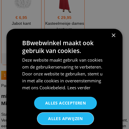
€ 6,95
€ 29,95
Jabot kant
Kasteelmeisje dames
kostuum
×
middeleeuws
BBwebwinkel maakt ook
gebruik van cookies.
niet op
op voorraad
voorraad
Deze website maakt gebruik van cookies
om de gebruikerservaring te verbeteren.
Door onze website te gebruiken, stemt u
1
2
in met alle cookies in overeenstemming
Pagina : 1 van 2
met ons
Cookiebeleid
.
Lees verder
middeleeuwse thema kleding voor carnaval!
ALLES ACCEPTEREN
Middeleeuwse Verkleedkleding en Toebehoren
Stap terug in de tijd met onze betoverende collectie Middeleeuwse
ALLES AFWIJZEN
Verkleedkleding en Toebehoren! Of je nu een fervent re-enactor bent,
een liefhebber van historische festivals, of gewoon op zoek naar een