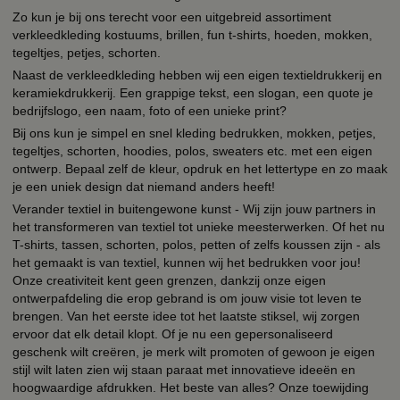
Zo kun je bij ons terecht voor een uitgebreid assortiment
verkleedkleding kostuums, brillen, fun t-shirts, hoeden, mokken,
tegeltjes, petjes, schorten.
Naast de verkleedkleding hebben wij een eigen textieldrukkerij en
keramiekdrukkerij. Een grappige tekst, een slogan, een quote je
bedrijfslogo, een naam, foto of een unieke print?
Bij ons kun je simpel en snel kleding bedrukken, mokken, petjes,
tegeltjes, schorten, hoodies, polos, sweaters etc. met een eigen
ontwerp. Bepaal zelf de kleur, opdruk en het lettertype en zo maak
je een uniek design dat niemand anders heeft!
Verander textiel in buitengewone kunst - Wij zijn jouw partners in
het transformeren van textiel tot unieke meesterwerken. Of het nu
T-shirts, tassen, schorten, polos, petten of zelfs koussen zijn - als
het gemaakt is van textiel, kunnen wij het bedrukken voor jou!
Onze creativiteit kent geen grenzen, dankzij onze eigen
ontwerpafdeling die erop gebrand is om jouw visie tot leven te
brengen. Van het eerste idee tot het laatste stiksel, wij zorgen
ervoor dat elk detail klopt. Of je nu een gepersonaliseerd
geschenk wilt creëren, je merk wilt promoten of gewoon je eigen
stijl wilt laten zien wij staan paraat met innovatieve ideeën en
hoogwaardige afdrukken. Het beste van alles? Onze toewijding