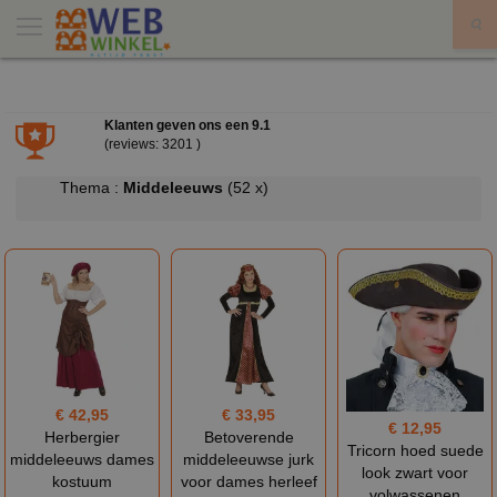
X
Klanten geven ons een
9.1
(reviews: 3201 )
Thema :
Middeleeuws
(52 x)
€ 42,95
€ 33,95
€ 12,95
Herbergier
Betoverende
Tricorn hoed suede
middeleeuws dames
middeleeuwse jurk
look zwart voor
kostuum
voor dames herleef
volwassenen