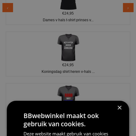
€24,95
Dames v hals t-shirt prinses v...
€24,95
Koningsdag shirt heren v-hals ...
×
BBwebwinkel maakt ook
€24,95
gebruik van cookies.
V-hals shirt rood wit blauw st...
Deze website maakt gebruik van cookies