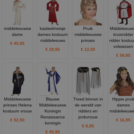
middeleeuwse
kasteelmeisje
Pruik
Middeleeuw
dame
dames kostuum
middeleeuwse
kruisridder
middeleeuws
prinses
ridder kostu
€ 45,95
volwassen
€ 29,95
€ 12,50
€ 59,95
Middeleeuwse
Blauwe
Treed binnen in
Hippie prui
prinses Helena
Middeleeuwse
de wereld van
dames
kostuum vrouw
Koningin
ridders en
middeleeuw
Renaissance
jonkvrouw
€ 52,50
€ 16,95
koningin
€ 8,95
€ 45,95