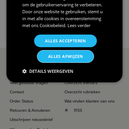
om de gebruikerservaring te verbeteren.
Door onze website te gebruiken, stemt u
in met alle cookies in overeenstemming
met ons
Cookiebeleid
.
Lees verder
€24,95
I love korfbal t-shirt sport s...
ALLES ACCEPTEREN
ALLES AFWIJZEN
SERVICE EN INFO
OVERZICHT
DETAILS WEERGEVEN
Reviews
Sitemapping
Veel gestelde vragen
Overzicht thema's
Contact
Overzicht rubrieken
Order Status
Wat vinden klanten van ons
Retouren & Annuleren
RSS
Uitschrijven nieuwsbrief