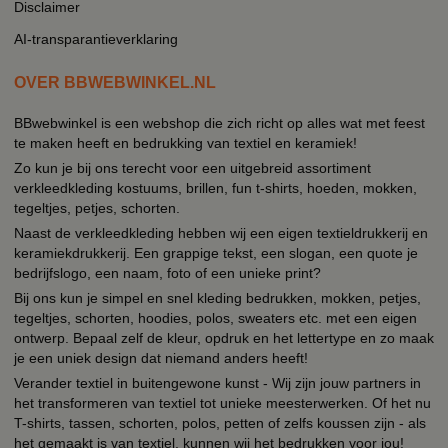
Disclaimer
AI-transparantieverklaring
OVER BBWEBWINKEL.NL
BBwebwinkel is een webshop die zich richt op alles wat met feest
te maken heeft en bedrukking van textiel en keramiek!
Zo kun je bij ons terecht voor een uitgebreid assortiment
verkleedkleding kostuums, brillen, fun t-shirts, hoeden, mokken,
tegeltjes, petjes, schorten.
Naast de verkleedkleding hebben wij een eigen textieldrukkerij en
keramiekdrukkerij. Een grappige tekst, een slogan, een quote je
bedrijfslogo, een naam, foto of een unieke print?
Bij ons kun je simpel en snel kleding bedrukken, mokken, petjes,
tegeltjes, schorten, hoodies, polos, sweaters etc. met een eigen
ontwerp. Bepaal zelf de kleur, opdruk en het lettertype en zo maak
je een uniek design dat niemand anders heeft!
Verander textiel in buitengewone kunst - Wij zijn jouw partners in
het transformeren van textiel tot unieke meesterwerken. Of het nu
T-shirts, tassen, schorten, polos, petten of zelfs koussen zijn - als
het gemaakt is van textiel, kunnen wij het bedrukken voor jou!