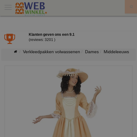
X
Klanten geven ons een
9.1
(reviews: 3201 )
Verkleedpakken volwassenen
Dames
Middeleeuws