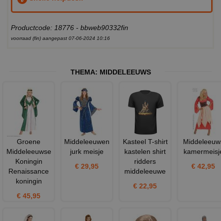
Productcode: 18776 - bbweb90332fin
voorraad (fin) aangepast 07-06-2024 10:16
THEMA:
MIDDELEEUWS
Groene
Middeleeuwen
Kasteel T-shirt
Middeleeuw
Middeleeuwse
jurk meisje
kastelen shirt
kamermeisj
Koningin
ridders
€ 29,95
€ 42,95
Renaissance
middeleeuwe
koningin
€ 22,95
€ 45,95