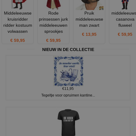
Middeleeuwse
Rode
Pruik
middeleeuw
kruisridder
prinsessen jurk
middeleeuwse
casanova
ridder kostuum
middeleeuwen
man zwart
fluweel
volwassen
sprookjes
€ 13,95
€ 59,95
€ 59,95
€ 59,95
NIEUW IN DE COLLECTIE
€11,95
Tegeltje voor opruimen kantine...