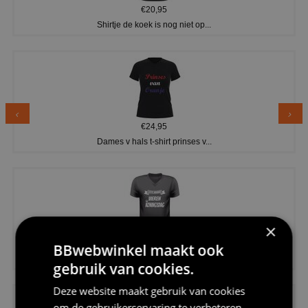
€20,95
Shirtje de koek is nog niet op...
€24,95
Dames v hals t-shirt prinses v...
×
€24,95
BBwebwinkel maakt ook
Koningsdag shirt heren v-hals ...
gebruik van cookies.
Deze website maakt gebruik van cookies
om de gebruikerservaring te verbeteren.