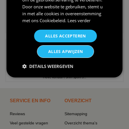
Door onze website te gebruiken, stemt u
in met alle cookies in overeenstemming
met ons
Cookiebeleid
.
Lees verder
€24,95
V-hals shirt rood wit blauw st...
ALLES ACCEPTEREN
ALLES AFWIJZEN
DETAILS WEERGEVEN
€24,95
I love korfbal t-shirt sport s...
SERVICE EN INFO
OVERZICHT
Reviews
Sitemapping
Veel gestelde vragen
Overzicht thema's