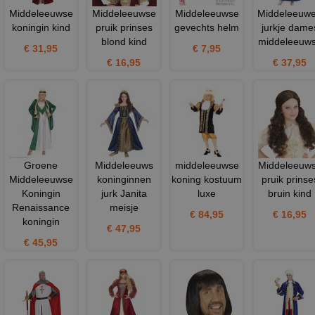
Middeleeuwse
Middeleeuwse
Middeleeuwse
Middeleeuw
koningin kind
pruik prinses
gevechts helm
jurkje dame
blond kind
middeleeuw
€ 31,95
€ 7,95
€ 16,95
€ 37,95
Groene
Middeleeuws
middeleeuwse
Middeleeuw
Middeleeuwse
koninginnen
koning kostuum
pruik prinse
Koningin
jurk Janita
luxe
bruin kind
Renaissance
meisje
€ 84,95
€ 16,95
koningin
€ 47,95
€ 45,95