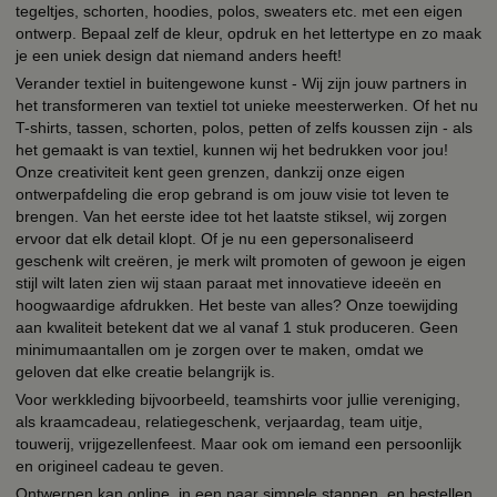
tegeltjes, schorten, hoodies, polos, sweaters etc. met een eigen
ontwerp. Bepaal zelf de kleur, opdruk en het lettertype en zo maak
je een uniek design dat niemand anders heeft!
Verander textiel in buitengewone kunst - Wij zijn jouw partners in
het transformeren van textiel tot unieke meesterwerken. Of het nu
T-shirts, tassen, schorten, polos, petten of zelfs koussen zijn - als
het gemaakt is van textiel, kunnen wij het bedrukken voor jou!
Onze creativiteit kent geen grenzen, dankzij onze eigen
ontwerpafdeling die erop gebrand is om jouw visie tot leven te
brengen. Van het eerste idee tot het laatste stiksel, wij zorgen
ervoor dat elk detail klopt. Of je nu een gepersonaliseerd
geschenk wilt creëren, je merk wilt promoten of gewoon je eigen
stijl wilt laten zien wij staan paraat met innovatieve ideeën en
hoogwaardige afdrukken. Het beste van alles? Onze toewijding
aan kwaliteit betekent dat we al vanaf 1 stuk produceren. Geen
minimumaantallen om je zorgen over te maken, omdat we
geloven dat elke creatie belangrijk is.
Voor werkkleding bijvoorbeeld, teamshirts voor jullie vereniging,
als kraamcadeau, relatiegeschenk, verjaardag, team uitje,
touwerij, vrijgezellenfeest. Maar ook om iemand een persoonlijk
en origineel cadeau te geven.
Ontwerpen kan online, in een paar simpele stappen, en bestellen