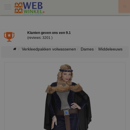
X
Klanten geven ons een
9.1
(reviews: 3201 )
Verkleedpakken volwassenen
Dames
Middeleeuws