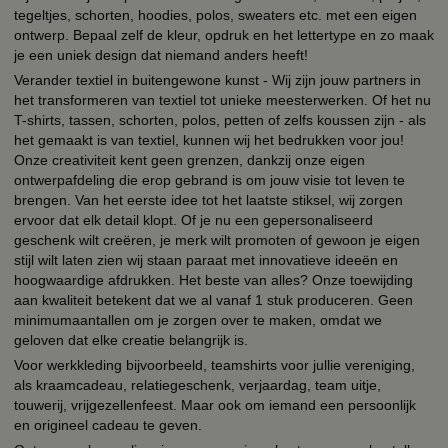
tegeltjes, schorten, hoodies, polos, sweaters etc. met een eigen
ontwerp. Bepaal zelf de kleur, opdruk en het lettertype en zo maak
je een uniek design dat niemand anders heeft!
Verander textiel in buitengewone kunst - Wij zijn jouw partners in
het transformeren van textiel tot unieke meesterwerken. Of het nu
T-shirts, tassen, schorten, polos, petten of zelfs koussen zijn - als
het gemaakt is van textiel, kunnen wij het bedrukken voor jou!
Onze creativiteit kent geen grenzen, dankzij onze eigen
ontwerpafdeling die erop gebrand is om jouw visie tot leven te
brengen. Van het eerste idee tot het laatste stiksel, wij zorgen
ervoor dat elk detail klopt. Of je nu een gepersonaliseerd
geschenk wilt creëren, je merk wilt promoten of gewoon je eigen
stijl wilt laten zien wij staan paraat met innovatieve ideeën en
hoogwaardige afdrukken. Het beste van alles? Onze toewijding
aan kwaliteit betekent dat we al vanaf 1 stuk produceren. Geen
minimumaantallen om je zorgen over te maken, omdat we
geloven dat elke creatie belangrijk is.
Voor werkkleding bijvoorbeeld, teamshirts voor jullie vereniging,
als kraamcadeau, relatiegeschenk, verjaardag, team uitje,
touwerij, vrijgezellenfeest. Maar ook om iemand een persoonlijk
en origineel cadeau te geven.