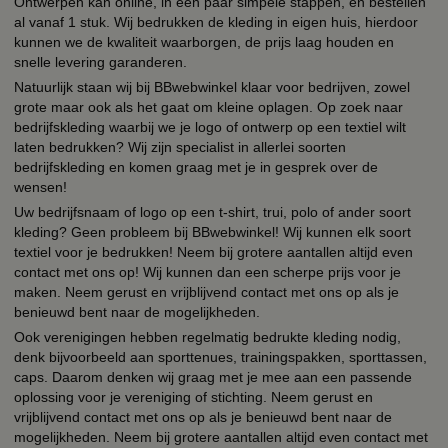
Ontwerpen kan online, in een paar simpele stappen, en bestellen
al vanaf 1 stuk. Wij bedrukken de kleding in eigen huis, hierdoor
kunnen we de kwaliteit waarborgen, de prijs laag houden en
snelle levering garanderen.
Natuurlijk staan wij bij BBwebwinkel klaar voor bedrijven, zowel
grote maar ook als het gaat om kleine oplagen. Op zoek naar
bedrijfskleding waarbij we je logo of ontwerp op een textiel wilt
laten bedrukken? Wij zijn specialist in allerlei soorten
bedrijfskleding en komen graag met je in gesprek over de
wensen!
Uw bedrijfsnaam of logo op een t-shirt, trui, polo of ander soort
kleding? Geen probleem bij BBwebwinkel! Wij kunnen elk soort
textiel voor je bedrukken! Neem bij grotere aantallen altijd even
contact met ons op! Wij kunnen dan een scherpe prijs voor je
maken. Neem gerust en vrijblijvend contact met ons op als je
benieuwd bent naar de mogelijkheden.
Ook verenigingen hebben regelmatig bedrukte kleding nodig,
denk bijvoorbeeld aan sporttenues, trainingspakken, sporttassen,
caps. Daarom denken wij graag met je mee aan een passende
oplossing voor je vereniging of stichting. Neem gerust en
vrijblijvend contact met ons op als je benieuwd bent naar de
mogelijkheden. Neem bij grotere aantallen altijd even contact met