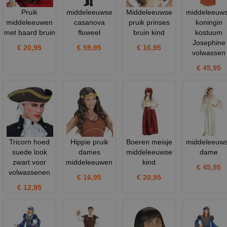
Pruik
middeleeuwse
Middeleeuwse
middeleeuw
middeleeuwen
casanova
pruik prinses
koningin
met baard bruin
fluweel
bruin kind
kostuum
Josephine
€ 20,95
€ 59,95
€ 16,95
volwassen
€ 45,95
Tricorn hoed
Hippie pruik
Boeren meisje
middeleeuw
suede look
dames
middeleeuwse
dame
zwart voor
middeleeuwen
kind
€ 45,95
volwassenen
€ 16,95
€ 20,95
€ 12,95