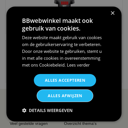
×
BBwebwinkel maakt ook
€24,95
gebruik van cookies.
V-hals shirt rood wit blauw st...
Deze website maakt gebruik van cookies
om de gebruikerservaring te verbeteren.
Door onze website te gebruiken, stemt u
in met alle cookies in overeenstemming
met ons
Cookiebeleid
.
Lees verder
€24,95
I love korfbal t-shirt sport s...
ALLES ACCEPTEREN
ALLES AFWIJZEN
SERVICE EN INFO
OVERZICHT
DETAILS WEERGEVEN
Reviews
Sitemapping
Veel gestelde vragen
Overzicht thema's