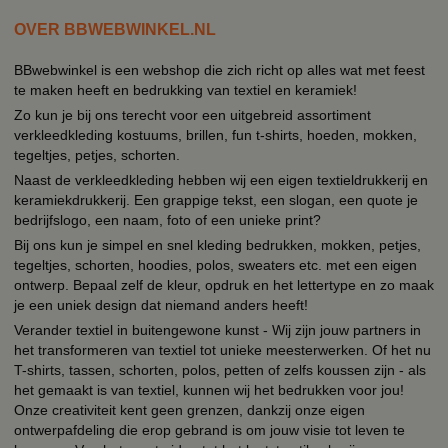
OVER BBWEBWINKEL.NL
BBwebwinkel is een webshop die zich richt op alles wat met feest
te maken heeft en bedrukking van textiel en keramiek!
Zo kun je bij ons terecht voor een uitgebreid assortiment
verkleedkleding kostuums, brillen, fun t-shirts, hoeden, mokken,
tegeltjes, petjes, schorten.
Naast de verkleedkleding hebben wij een eigen textieldrukkerij en
keramiekdrukkerij. Een grappige tekst, een slogan, een quote je
bedrijfslogo, een naam, foto of een unieke print?
Bij ons kun je simpel en snel kleding bedrukken, mokken, petjes,
tegeltjes, schorten, hoodies, polos, sweaters etc. met een eigen
ontwerp. Bepaal zelf de kleur, opdruk en het lettertype en zo maak
je een uniek design dat niemand anders heeft!
Verander textiel in buitengewone kunst - Wij zijn jouw partners in
het transformeren van textiel tot unieke meesterwerken. Of het nu
T-shirts, tassen, schorten, polos, petten of zelfs koussen zijn - als
het gemaakt is van textiel, kunnen wij het bedrukken voor jou!
Onze creativiteit kent geen grenzen, dankzij onze eigen
ontwerpafdeling die erop gebrand is om jouw visie tot leven te