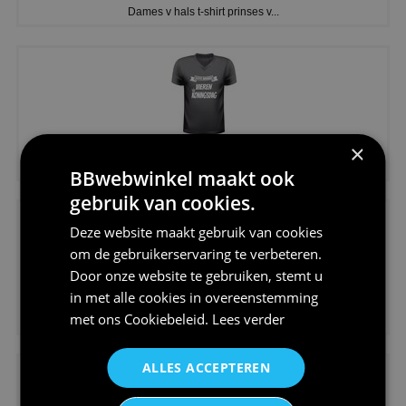
Dames v hals t-shirt prinses v...
×
€24,95
Koningsdag shirt heren v-hals ...
BBwebwinkel maakt ook
gebruik van cookies.
Deze website maakt gebruik van cookies
om de gebruikerservaring te verbeteren.
Door onze website te gebruiken, stemt u
in met alle cookies in overeenstemming
€24,95
met ons
Cookiebeleid
.
Lees verder
V-hals shirt rood wit blauw st...
ALLES ACCEPTEREN