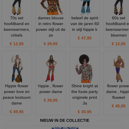
70s set
dames blouse
beleef de spirit
60s set
hoofdband en
in retro flower
van de jaren 60
hoofdband 
beenwarmers,
power stijl uit de
in stijl hippie k
beenwarmer
cirkels
ze
bloemen
€ 47,95
€ 12,95
€ 29,95
€ 12,95
Hippie flower
hippie , flower
Shine bright at
flower powe
power love en
power dame
the foute party
dame , hipp
peace kostuum
originele print
fluweel
€ 29,95
dame
Ja
€ 45,95
€ 49,95
€ 30,95
NIEUW IN DE COLLECTIE