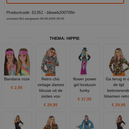
Productcode: 51351 - bbweb20070fin
voorraad (fin) aangepast 06-04-2026 00:00
THEMA:
HIPPIE
Bandana roze
Retro chic
flower power
Ga terug in 
vintage dames
girl kostuum
de tijd
€ 2,95
blouse uit de
funky
betoverend
sixties voo
bloemen retr
€ 37,95
€ 29,95
€ 29,95