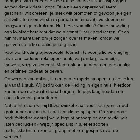
brengen. Van het eerste idee tot het laatste stiksel, wij zorgen
ervoor dat elk detail klopt. Of je nu een gepersonaliseerd
geschenk wilt creëren, je merk wilt promoten of gewoon je eigen
stijl wilt laten zien wij staan paraat met innovatieve ideeën en
hoogwaardige afdrukken. Het beste van alles? Onze toewijding
aan kwaliteit betekent dat we al vanaf 1 stuk produceren. Geen
minimumaantallen om je zorgen over te maken, omdat we
geloven dat elke creatie belangrijk is.
Voor werkkleding bijvoorbeeld, teamshirts voor jullie vereniging,
als kraamcadeau, relatiegeschenk, verjaardag, team uitje,
touwerij, vrijgezellenfeest. Maar ook om iemand een persoonlijk
en origineel cadeau te geven.
Ontwerpen kan online, in een paar simpele stappen, en bestellen
al vanaf 1 stuk. Wij bedrukken de kleding in eigen huis, hierdoor
kunnen we de kwaliteit waarborgen, de prijs laag houden en
snelle levering garanderen.
Natuurlijk staan wij bij BBwebwinkel klaar voor bedrijven, zowel
grote maar ook als het gaat om kleine oplagen. Op zoek naar
bedrijfskleding waarbij we je logo of ontwerp op een textiel wilt
laten bedrukken? Wij zijn specialist in allerlei soorten
bedrijfskleding en komen graag met je in gesprek over de
wensen!