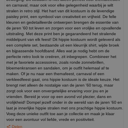
en carnaval, maar ook voor elke gelegenheid waarbij je wilt
stralen in retro stijl. Het hart van dit kostuum is de levendige
paisley print, een symbool van creativiteit en vrijheid. De felle
kleuren en gedetailleerde ontwerpen brengen de essentie van
de jaren '60 tot leven en zorgen voor een vrolijke en opvallende
uitstraling. Met deze print ben je gegarandeerd het stralende
middelpunt van elk feest! Dit hippie kostuum wordt geleverd als
een complete set, bestaande uit een kleurrijk shirt, wijde broek
en bijpassende hoofdband. Alles wat je nodig hebt om de
perfecte retro look te creëren, zit inbegrepen. Combineer het
met je favoriete accessoires, zoals ronde zonnebrillen,
bloemenkransen en sandalen, om je outfit helemaal af te
maken. Of je nu naar een themafeest, carnaval of een
verkleedfeest gaat, ons hippie kostuum is de ideale keuze. Het
brengt niet alleen de nostalgie van de jaren '60 terug, maar
zorgt ook voor een onvergetelijke ervaring voor jou en je
vrienden. Bereid je voor op een avond vol plezier, dans en
vrolijkheid! Dompel jezelf onder in de wereld van de jaren '60 en
laat je innerlijke hippie stralen met ons prachtige hippie kostuum.
Voeg deze unieke outfit toe aan je collectie en maak je klaar
voor een avontuur vol liefde, vrede en positiviteit.
Delen