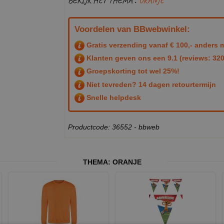
BEKIJK HET THEMA :
ORANJE
Voordelen van BBwebwinkel:
Gratis verzending vanaf € 100,- anders m
Klanten geven ons een
9.1
(reviews: 320
Groepskorting tot wel 25%!
Niet tevreden? 14 dagen retourtermijn
Snelle helpdesk
Productcode: 36552 - bbweb
THEMA:
ORANJE