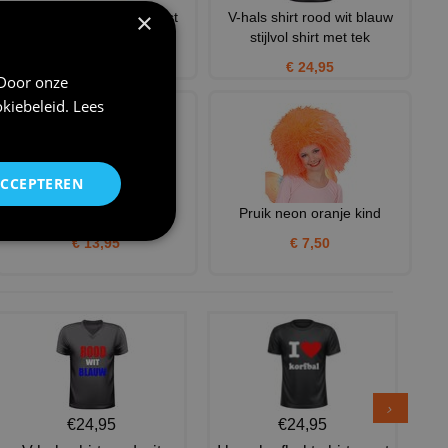
×
Pet vintage look met tekst
V-hals shirt rood wit blauw
Holland en vlag van Ned
stijlvol shirt met tek
€ 12,95
€ 24,95
 Door onze
kiebeleid
.
Lees
ACCEPTEREN
Klomp oranje romper
Pruik neon oranje kind
€ 13,95
€ 7,50
€24,95
€24,95