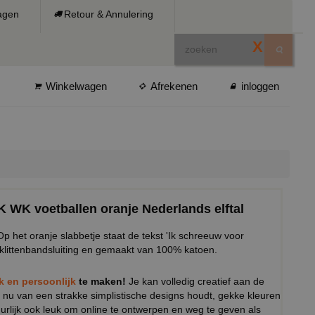
ragen
Retour & Annulering
X
Winkelwagen
Afrekenen
inloggen
K WK voetballen oranje Nederlands elftal
p het oranje slabbetje staat de tekst 'Ik schreeuw voor
n klittenbandsluiting en gemaakt van 100% katoen.
ek en persoonlijk
te maken!
Je kan volledig creatief aan de
 nu van een strakke simplistische designs houdt, gekke kleuren
tuurlijk ook leuk om online te ontwerpen en weg te geven als