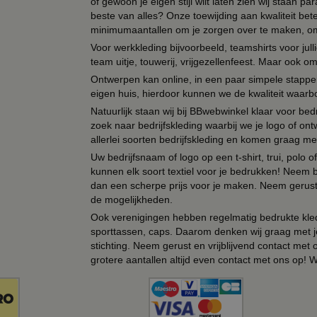
of gewoon je eigen stijl wilt laten zien wij staan
beste van alles? Onze toewijding aan kwaliteit be
minimumaantallen om je zorgen over te maken, omda
Voor werkkleding bijvoorbeeld, teamshirts voor jul
team uitje, touwerij, vrijgezellenfeest. Maar ook 
Ontwerpen kan online, in een paar simpele stappen,
eigen huis, hierdoor kunnen we de kwaliteit waarb
Natuurlijk staan wij bij BBwebwinkel klaar voor be
zoek naar bedrijfskleding waarbij we je logo of ontw
allerlei soorten bedrijfskleding en komen graag me
Uw bedrijfsnaam of logo op een t-shirt, trui, polo
kunnen elk soort textiel voor je bedrukken! Neem b
dan een scherpe prijs voor je maken. Neem gerust 
de mogelijkheden.
Ook verenigingen hebben regelmatig bedrukte kled
sporttassen, caps. Daarom denken wij graag met j
stichting. Neem gerust en vrijblijvend contact met
grotere aantallen altijd even contact met ons op! 