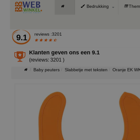
Bedrukking
Them
reviews :3201
9.1
Klanten geven ons een
9.1
(reviews: 3201 )
Baby peuters
Slabbetje met teksten
Oranje EK WK