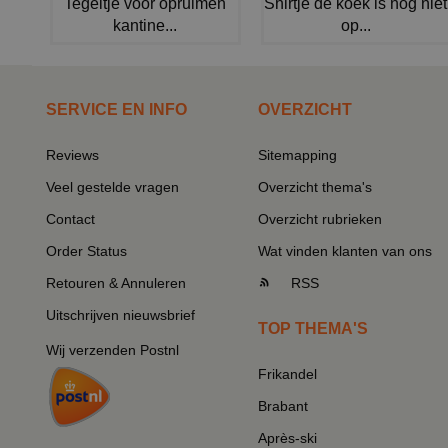
Tegeltje voor opruimen
Shirtje de koek is nog niet
kantine...
op...
SERVICE EN INFO
OVERZICHT
Reviews
Sitemapping
Veel gestelde vragen
Overzicht thema's
Contact
Overzicht rubrieken
Order Status
Wat vinden klanten van ons
Retouren & Annuleren
RSS
Uitschrijven nieuwsbrief
TOP THEMA'S
Wij verzenden Postnl
Frikandel
Brabant
Après-ski