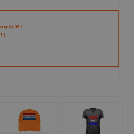
aar €4,95 !
1 )