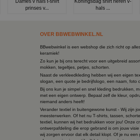
Dames v hals t-shirt
Koningsdag shirt heren v-
prinses v...
hals ...
OVER BBWEBWINKEL.NL
BBwebwinkel is een webshop die zich richt op alle
keramiek!
Zo kun je bij ons terecht voor een uitgebreid assor
mokken, tegeltjes, petjes, schorten.
Naast de verkleedkleding hebben wij een eigen text
slogan, een quote je bedrijfslogo, een naam, foto 
Bij ons kun je simpel en snel kleding bedrukken, mo
met een eigen ontwerp. Bepaal zelf de kleur, opdr
niemand anders heeft!
Verander textiel in buitengewone kunst - Wij zijn j
meesterwerken. Of het nu T-shirts, tassen, schorten
textiel, kunnen wij het bedrukken voor jou! Onze cr
ontwerpafdeling die erop gebrand is om jouw visie t
wij zorgen ervoor dat elk detail klopt. Of je nu ee