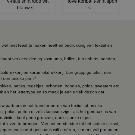
V-hals shirt rood wit
I love korfbal t-shirt sport
blauw st...
s...
s wat met feest te maken heeft en bedrukking van textiel en
timent verkleedkleding kostuums, brillen, fun t-shirts, hoeden,
ieldrukkerij en keramiekdrukkerij. Een grappige tekst, een
of een unieke print?
kken, petjes, tegeltjes, schorten, hoodies, polos, sweaters etc.
uk en het lettertype en zo maak je een uniek design dat
ouw partners in het transformeren van textiel tot unieke
, polos, petten of zelfs koussen zijn - als het gemaakt is van
eativiteit kent geen grenzen, dankzij onze eigen
ot leven te brengen. Van het eerste idee tot het laatste stiksel,
n gepersonaliseerd geschenk wilt creëren, je merk wilt promoten