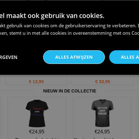
Sweater voor heren oranje
Vlaggenlijn Loekie de leeuw
crush Just Hoods te pers
oranje holland aanvall
 maakt ook gebruik van cookies.
€ 22,50
€ 1,95
€ 0,99
kt gebruik van cookies om de gebruikerservaring te verbeteren.
iken, stemt u in met alle cookies in overeenstemming met ons
Coo
ERGEVEN
ALLES AFWIJZEN
ALLES 
Oranje romper EK WK leeuw
Dames fleece jacket oranje
met vlag in de hand Nede
van gerecycled polyeste
€ 13,95
€ 33,95
NIEUW IN DE COLLECTIE
€24,95
€24,95