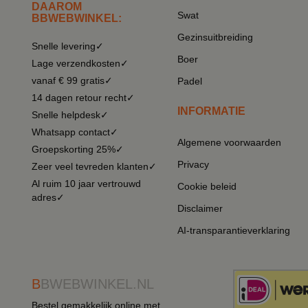
DAAROM
Swat
BBWEBWINKEL:
Gezinsuitbreiding
Snelle levering✓
Boer
Lage verzendkosten✓
vanaf € 99 gratis✓
Padel
14 dagen retour recht✓
INFORMATIE
Snelle helpdesk✓
Whatsapp contact✓
Algemene voorwaarden
Groepskorting 25%✓
Privacy
Zeer veel tevreden klanten✓
Al ruim 10 jaar vertrouwd
Cookie beleid
adres✓
Disclaimer
AI-transparantieverklaring
B
BWEBWINKEL.NL
Bestel gemakkelijk online met