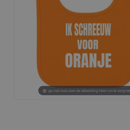
ga met muis over de afbeelding heen om te vergrot