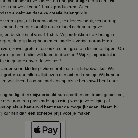
 paraat met innovatieve ideeën en hoogwaardige afdrukken. Het
tekent dat we al vanaf 1 stuk produceren. Geen
t we geloven dat elke creatie belangrijk is.
lie vereniging, als kraamcadeau, relatiegeschenk, verjaardag,
om iemand een persoonlijk en origineel cadeau te geven.
 en bestellen al vanaf 1 stuk. Wij bedrukken de kleding in
orgen, de prijs laag houden en snelle levering garanderen.
drijven, zowel grote maar ook als het gaat om kleine oplagen. Op
erp op een textiel wilt laten bedrukken? Wij zijn specialist in
t je in gesprek over de wensen!
 of ander soort kleding? Geen probleem bij BBwebwinkel! Wij
ij grotere aantallen altijd even contact met ons op! Wij kunnen
en vrijblijvend contact met ons op als je benieuwd bent naar
ing nodig, denk bijvoorbeeld aan sporttenues, trainingspakken,
e mee aan een passende oplossing voor je vereniging of
 ons op als je benieuwd bent naar de mogelijkheden. Neem bij
Wij kunnen dan een scherpe prijs voor je maken!