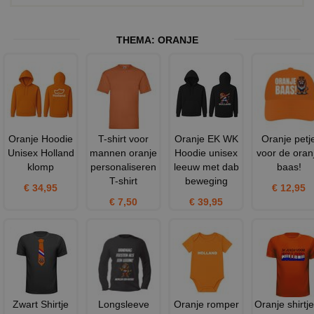
THEMA:
ORANJE
Oranje Hoodie
T-shirt voor
Oranje EK WK
Oranje petj
Unisex Holland
mannen oranje
Hoodie unisex
voor de oran
klomp
personaliseren
leeuw met dab
baas!
T-shirt
beweging
€ 34,95
€ 12,95
€ 7,50
€ 39,95
Zwart Shirtje
Longsleeve
Oranje romper
Oranje shirtje