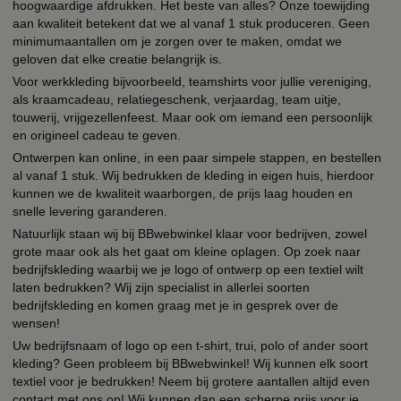
hoogwaardige afdrukken. Het beste van alles? Onze toewijding
aan kwaliteit betekent dat we al vanaf 1 stuk produceren. Geen
minimumaantallen om je zorgen over te maken, omdat we
geloven dat elke creatie belangrijk is.
Voor werkkleding bijvoorbeeld, teamshirts voor jullie vereniging,
als kraamcadeau, relatiegeschenk, verjaardag, team uitje,
touwerij, vrijgezellenfeest. Maar ook om iemand een persoonlijk
en origineel cadeau te geven.
Ontwerpen kan online, in een paar simpele stappen, en bestellen
al vanaf 1 stuk. Wij bedrukken de kleding in eigen huis, hierdoor
kunnen we de kwaliteit waarborgen, de prijs laag houden en
snelle levering garanderen.
Natuurlijk staan wij bij BBwebwinkel klaar voor bedrijven, zowel
grote maar ook als het gaat om kleine oplagen. Op zoek naar
bedrijfskleding waarbij we je logo of ontwerp op een textiel wilt
laten bedrukken? Wij zijn specialist in allerlei soorten
bedrijfskleding en komen graag met je in gesprek over de
wensen!
Uw bedrijfsnaam of logo op een t-shirt, trui, polo of ander soort
kleding? Geen probleem bij BBwebwinkel! Wij kunnen elk soort
textiel voor je bedrukken! Neem bij grotere aantallen altijd even
contact met ons op! Wij kunnen dan een scherpe prijs voor je