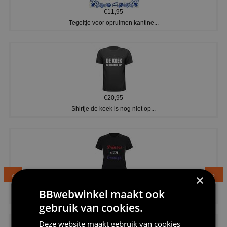
€11,95
Tegeltje voor opruimen kantine...
€20,95
Shirtje de koek is nog niet op...
×
€24,95
BBwebwinkel maakt ook
Dames v hals t-shirt prinses v...
gebruik van cookies.
Deze website maakt gebruik van cookies