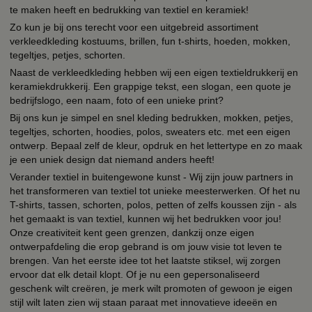
te maken heeft en bedrukking van textiel en keramiek!
Zo kun je bij ons terecht voor een uitgebreid assortiment
verkleedkleding kostuums, brillen, fun t-shirts, hoeden, mokken,
tegeltjes, petjes, schorten.
Naast de verkleedkleding hebben wij een eigen textieldrukkerij en
keramiekdrukkerij. Een grappige tekst, een slogan, een quote je
bedrijfslogo, een naam, foto of een unieke print?
Bij ons kun je simpel en snel kleding bedrukken, mokken, petjes,
tegeltjes, schorten, hoodies, polos, sweaters etc. met een eigen
ontwerp. Bepaal zelf de kleur, opdruk en het lettertype en zo maak
je een uniek design dat niemand anders heeft!
Verander textiel in buitengewone kunst - Wij zijn jouw partners in
het transformeren van textiel tot unieke meesterwerken. Of het nu
T-shirts, tassen, schorten, polos, petten of zelfs koussen zijn - als
het gemaakt is van textiel, kunnen wij het bedrukken voor jou!
Onze creativiteit kent geen grenzen, dankzij onze eigen
ontwerpafdeling die erop gebrand is om jouw visie tot leven te
brengen. Van het eerste idee tot het laatste stiksel, wij zorgen
ervoor dat elk detail klopt. Of je nu een gepersonaliseerd
geschenk wilt creëren, je merk wilt promoten of gewoon je eigen
stijl wilt laten zien wij staan paraat met innovatieve ideeën en