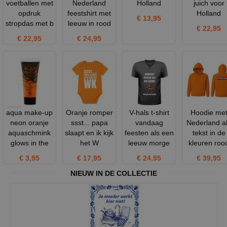
voetballen met
Nederland
Holland
juich voor
opdruk
feestshirt met
Holland
€ 13,95
stropdas met b
leeuw in rood
€ 22,95
€ 22,95
€ 24,95
aqua make-up
Oranje romper
V-hals t-shirt
Hoodie me
neon oranje
ssst... papa
vandaag
Nederland a
aquaschmink
slaapt en ik kijk
feesten als een
tekst in de
glows in the
het W
leeuw morge
kleuren roo
€ 3,95
€ 17,95
€ 24,95
€ 39,95
NIEUW IN DE COLLECTIE