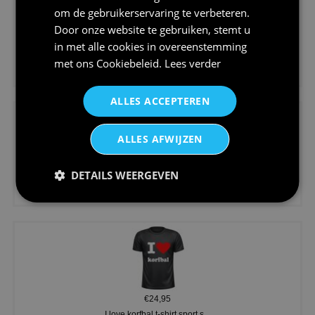
om de gebruikerservaring te verbeteren.
Door onze website te gebruiken, stemt u
in met alle cookies in overeenstemming
€24,95
met ons
Cookiebeleid
.
Lees verder
Koningsdag shirt heren v-hals ...
ALLES ACCEPTEREN
ALLES AFWIJZEN
DETAILS WEERGEVEN
€24,95
V-hals shirt rood wit blauw st...
€24,95
I love korfbal t-shirt sport s...