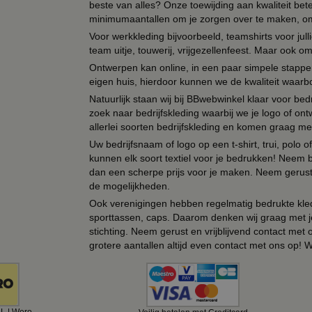
beste van alles? Onze toewijding aan kwaliteit be
minimumaantallen om je zorgen over te maken, omda
Voor werkkleding bijvoorbeeld, teamshirts voor jul
team uitje, touwerij, vrijgezellenfeest. Maar ook 
Ontwerpen kan online, in een paar simpele stappen,
eigen huis, hierdoor kunnen we de kwaliteit waarb
Natuurlijk staan wij bij BBwebwinkel klaar voor be
zoek naar bedrijfskleding waarbij we je logo of ontw
allerlei soorten bedrijfskleding en komen graag me
Uw bedrijfsnaam of logo op een t-shirt, trui, polo
kunnen elk soort textiel voor je bedrukken! Neem b
dan een scherpe prijs voor je maken. Neem gerust 
de mogelijkheden.
Ook verenigingen hebben regelmatig bedrukte kled
sporttassen, caps. Daarom denken wij graag met j
stichting. Neem gerust en vrijblijvend contact met
grotere aantallen altijd even contact met ons op! 