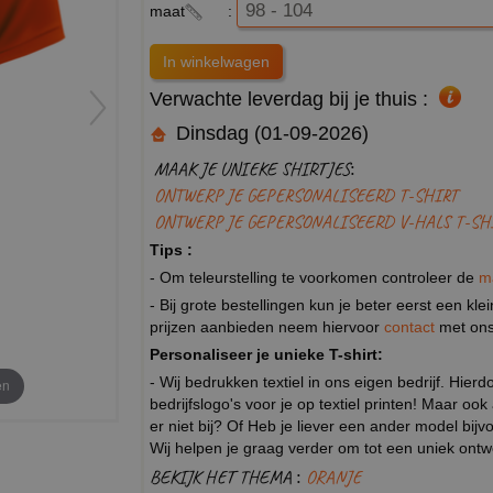
maat
:
Verwachte leverdag bij je thuis :
Dinsdag (01-09-2026)
MAAK JE UNIEKE SHIRTJES:
ONTWERP JE GEPERSONALISEERD T-SHIRT
ONTWERP JE GEPERSONALISEERD V-HALS T-SH
Tips :
- Om teleurstelling te voorkomen controleer de
m
- Bij grote bestellingen kun je beter eerst een kl
prijzen aanbieden neem hiervoor
contact
met ons
Personaliseer je unieke T-shirt:
- Wij bedrukken textiel in ons eigen bedrijf. Hier
en
bedrijfslogo's voor je op textiel printen! Maar ook
er niet bij? Of Heb je liever een ander model b
Wij helpen je graag verder om tot een uniek ont
BEKIJK HET THEMA :
ORANJE