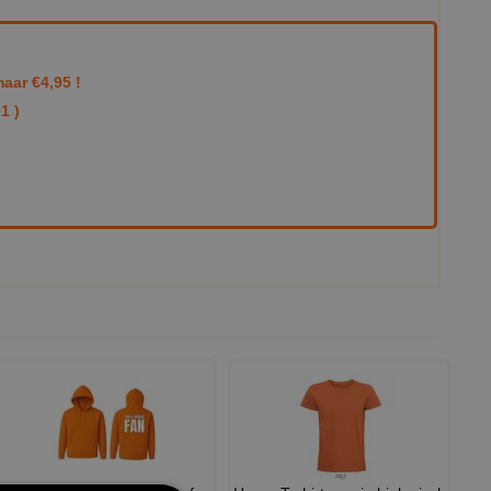
aar €4,95 !
1 )