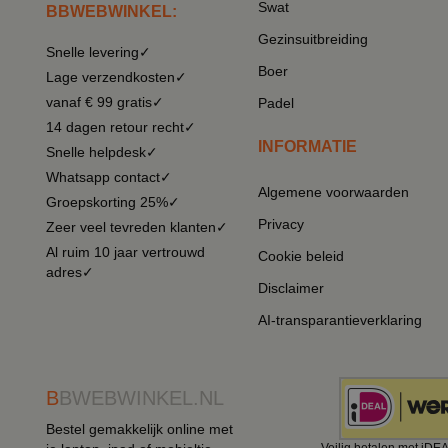
Swat
BBWEBWINKEL:
Gezinsuitbreiding
Snelle levering✓
Boer
Lage verzendkosten✓
vanaf € 99 gratis✓
Padel
14 dagen retour recht✓
INFORMATIE
Snelle helpdesk✓
Whatsapp contact✓
Algemene voorwaarden
Groepskorting 25%✓
Privacy
Zeer veel tevreden klanten✓
Al ruim 10 jaar vertrouwd
Cookie beleid
adres✓
Disclaimer
AI-transparantieverklaring
B
BWEBWINKEL.NL
Bestel gemakkelijk online met