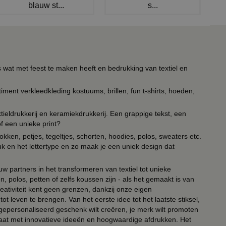
blauw st...
s...
s wat met feest te maken heeft en bedrukking van textiel en
timent verkleedkleding kostuums, brillen, fun t-shirts, hoeden,
ieldrukkerij en keramiekdrukkerij. Een grappige tekst, een
of een unieke print?
kken, petjes, tegeltjes, schorten, hoodies, polos, sweaters etc.
uk en het lettertype en zo maak je een uniek design dat
ouw partners in het transformeren van textiel tot unieke
, polos, petten of zelfs koussen zijn - als het gemaakt is van
eativiteit kent geen grenzen, dankzij onze eigen
ot leven te brengen. Van het eerste idee tot het laatste stiksel,
n gepersonaliseerd geschenk wilt creëren, je merk wilt promoten
 paraat met innovatieve ideeën en hoogwaardige afdrukken. Het