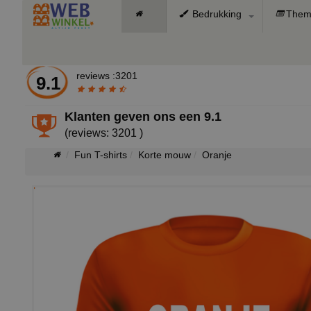
Bedrukking
Them
reviews :3201
9.1
Klanten geven ons een
9.1
(reviews: 3201 )
Fun T-shirts
Korte mouw
Oranje