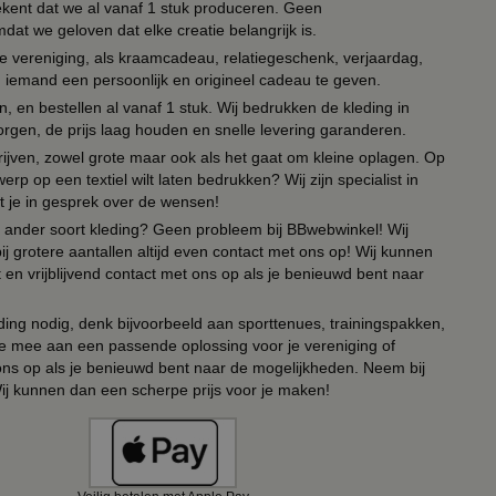
tekent dat we al vanaf 1 stuk produceren. Geen
t we geloven dat elke creatie belangrijk is.
lie vereniging, als kraamcadeau, relatiegeschenk, verjaardag,
om iemand een persoonlijk en origineel cadeau te geven.
 en bestellen al vanaf 1 stuk. Wij bedrukken de kleding in
orgen, de prijs laag houden en snelle levering garanderen.
drijven, zowel grote maar ook als het gaat om kleine oplagen. Op
erp op een textiel wilt laten bedrukken? Wij zijn specialist in
t je in gesprek over de wensen!
 of ander soort kleding? Geen probleem bij BBwebwinkel! Wij
ij grotere aantallen altijd even contact met ons op! Wij kunnen
en vrijblijvend contact met ons op als je benieuwd bent naar
ing nodig, denk bijvoorbeeld aan sporttenues, trainingspakken,
e mee aan een passende oplossing voor je vereniging of
 ons op als je benieuwd bent naar de mogelijkheden. Neem bij
Wij kunnen dan een scherpe prijs voor je maken!