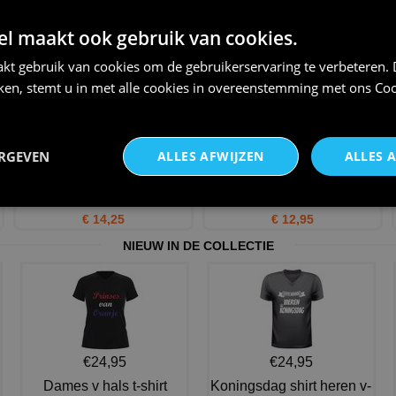
trainert t-shirt korte mouw
Nederland gaat weer knallen
oranje
T-shirt
 maakt ook gebruik van cookies.
€ 20,95
€ 20,95
kt gebruik van cookies om de gebruikerservaring te verbeteren.
iken, stemt u in met alle cookies in overeenstemming met ons
Coo
ERGEVEN
ALLES AFWIJZEN
ALLES 
Windbreaker met capuchon
Oranje Pet met symbool NL
oranje Windjack voor Dame
Nederland WK EK voetball
€ 14,25
€ 12,95
NIEUW IN DE COLLECTIE
€24,95
€24,95
Dames v hals t-shirt
Koningsdag shirt heren v-