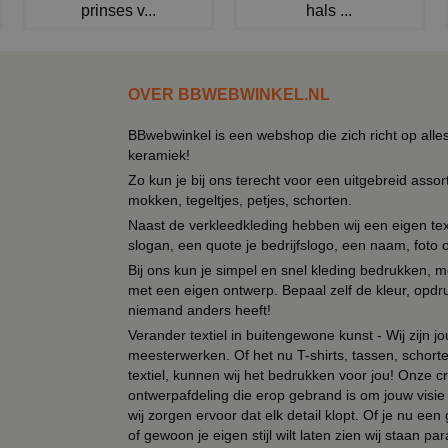
prinses v...
hals ...
OVER BBWEBWINKEL.NL
BBwebwinkel is een webshop die zich richt op alle
keramiek!
Zo kun je bij ons terecht voor een uitgebreid assor
mokken, tegeltjes, petjes, schorten.
Naast de verkleedkleding hebben wij een eigen text
slogan, een quote je bedrijfslogo, een naam, foto 
Bij ons kun je simpel en snel kleding bedrukken, mo
met een eigen ontwerp. Bepaal zelf de kleur, opdr
niemand anders heeft!
Verander textiel in buitengewone kunst - Wij zijn j
meesterwerken. Of het nu T-shirts, tassen, schorten
textiel, kunnen wij het bedrukken voor jou! Onze cr
ontwerpafdeling die erop gebrand is om jouw visie t
wij zorgen ervoor dat elk detail klopt. Of je nu ee
of gewoon je eigen stijl wilt laten zien wij staan