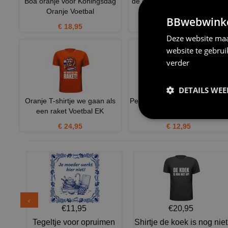
Boa oranje voor Koningsdag
de eerste 90 minuten zijn het
Oranje Voetbal
belangrijkst t-shirt
BBwebwinkel
€ 18,95
€ 20,95
Deze website maa
website te gebru
verder
DETAILS WE
Oranje T-shirtje we gaan als
Pet pas op ik kan zomaar over
een raket Voetbal EK
voetballen gaan prat
€ 24,95
€ 12,95
€11,95
€20,95
Tegeltje voor opruimen
Shirtje de koek is nog niet