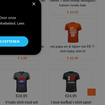
Hoodie 100 procent oranje fan
Heren T-shirt oranje biologisch
×
van voetballen oranj
katoen ronde hals
€ 39,95
€ 10,50
 Door onze
kiebeleid
.
Lees
ACCEPTEREN
Retro zonneklep oranje foute
sst papa en ik kijken het EK T-
zonneklep jaren 80
shirt baby shirt kl
€ 4,95
€ 22,95
€24,95
€24,95
V-hals shirt rood wit
I love korfbal t-shirt sport