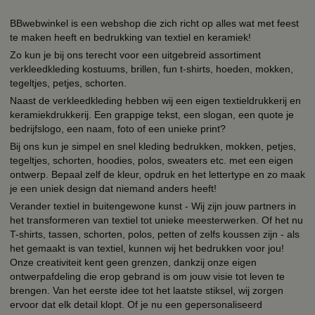
BBwebwinkel is een webshop die zich richt op alles wat met feest
te maken heeft en bedrukking van textiel en keramiek!
Zo kun je bij ons terecht voor een uitgebreid assortiment
verkleedkleding kostuums, brillen, fun t-shirts, hoeden, mokken,
tegeltjes, petjes, schorten.
Naast de verkleedkleding hebben wij een eigen textieldrukkerij en
keramiekdrukkerij. Een grappige tekst, een slogan, een quote je
bedrijfslogo, een naam, foto of een unieke print?
Bij ons kun je simpel en snel kleding bedrukken, mokken, petjes,
tegeltjes, schorten, hoodies, polos, sweaters etc. met een eigen
ontwerp. Bepaal zelf de kleur, opdruk en het lettertype en zo maak
je een uniek design dat niemand anders heeft!
Verander textiel in buitengewone kunst - Wij zijn jouw partners in
het transformeren van textiel tot unieke meesterwerken. Of het nu
T-shirts, tassen, schorten, polos, petten of zelfs koussen zijn - als
het gemaakt is van textiel, kunnen wij het bedrukken voor jou!
Onze creativiteit kent geen grenzen, dankzij onze eigen
ontwerpafdeling die erop gebrand is om jouw visie tot leven te
brengen. Van het eerste idee tot het laatste stiksel, wij zorgen
ervoor dat elk detail klopt. Of je nu een gepersonaliseerd