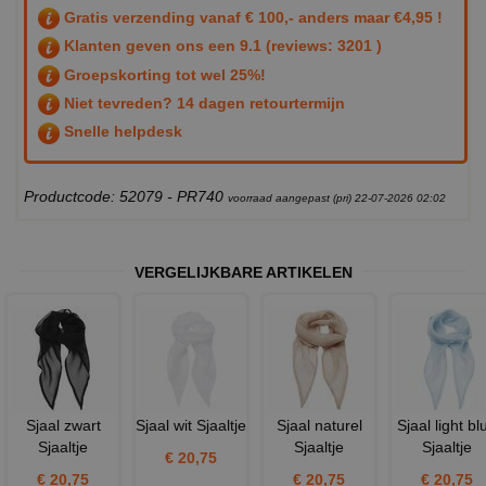
Gratis verzending vanaf € 100,- anders maar €4,95 !
Klanten geven ons een
9.1
(reviews: 3201 )
Groepskorting tot wel 25%!
Niet tevreden? 14 dagen retourtermijn
Snelle helpdesk
Productcode: 52079 - PR740
voorraad aangepast (pri) 22-07-2026 02:02
VERGELIJKBARE ARTIKELEN
Sjaal zwart
Sjaal wit Sjaaltje
Sjaal naturel
Sjaal light bl
Sjaaltje
Sjaaltje
Sjaaltje
€ 20,75
€ 20,75
€ 20,75
€ 20,75