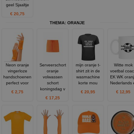
geel Sjaaltje
€ 20,75
THEMA:
ORANJE
Neon oranje
Serveerschort
mijn oranje t-
Witte mok
vingerloze
oranje
shirt zit in de
voetbal coa
handschoenen
volwassen
wasmachine
EK WK oran
perfect voor
schort
korte mou
Nederlands 
koningsdag v
€ 2,75
€ 20,95
€ 12,95
€ 17,25