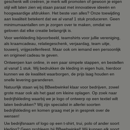
geschenk wilt creëren, je merk wilt promoten of gewoon je eigen
stijl wilt laten zien wij staan paraat met innovatieve ideeën en
hoogwaardige afdrukken. Het beste van alles? Onze toewijding
aan kwaliteit betekent dat we al vanaf 1 stuk produceren. Geen
minimumaantallen om je zorgen over te maken, omdat we
geloven dat elke creatie belangrijk is.
Voor werkkleding bijvoorbeeld, teamshirts voor jullie vereniging,
als kraamcadeau, relatiegeschenk, verjaardag, team uitje,
touwerij, vrijgezellenfeest. Maar ook om iemand een persoonlijk
en origineel cadeau te geven.
Ontwerpen kan online, in een paar simpele stappen, en bestellen
al vanaf 1 stuk. Wij bedrukken de kleding in eigen huis, hierdoor
kunnen we de kwaliteit waarborgen, de prijs laag houden en
snelle levering garanderen.
Natuurlijk staan wij bij BBwebwinkel klaar voor bedrijven, zowel
grote maar ook als het gaat om kleine oplagen. Op zoek naar
bedrijfskleding waarbij we je logo of ontwerp op een textiel wilt
laten bedrukken? Wij zijn specialist in allerlei soorten
bedrijfskleding en komen graag met je in gesprek over de
wensen!
Uw bedrijfsnaam of logo op een t-shirt, trui, polo of ander soort
kleding? Geen probleem bij BBwebwinkel! Wij kunnen elk soort