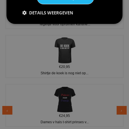
DETAILS WEERGEVEN
€11,95
Tegeltje voor opruimen kantine...
€20,95
Shirtje de koek is nog niet op...
€24,95
Dames v hals t-shirt prinses v...