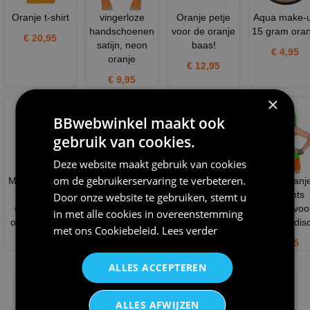
Oranje t-shirt
vingerloze
Oranje petje
Aqua make-
handschoenen
voor de oranje
15 gram oran
€ 20,95
satijn, neon
baas!
€ 4,95
oranje
€ 12,95
€ 9,95
×
BBwebwinkel maakt ook
gebruik van cookies.
Deze website maakt gebruik van cookies
om de gebruikerservaring te verbeteren.
Modern T-shirt
Zwart Shirtje
I love soccer
Neon oranj
voor haar
voetballen met
witte koffiemok
hotpants
Door onze website te gebruiken, stemt u
dames shirt
opdruk
voetbal
sportief voo
in met alle cookies in overeenstemming
oranje koning
stropdas met b
een leuk dis
€ 12,95
met ons
Cookiebeleid
.
Lees verder
€ 7,25
€ 22,95
€ 9,95
NIEUW IN DE COLLECTIE
ALLES ACCEPTEREN
ALLES AFWIJZEN