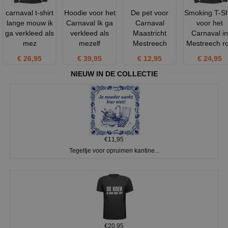
carnaval t-shirt
Hoodie voor het
De pet voor
Smoking T-Sh
lange mouw ik
Carnaval Ik ga
Carnaval
voor het
ga verkleed als
verkleed als
Maastricht
Carnaval in
mez
mezelf
Mestreech
Mestreech r
€ 26,95
€ 39,95
€ 12,95
€ 24,95
NIEUW IN DE COLLECTIE
€11,95
Tegeltje voor opruimen kantine...
€20,95