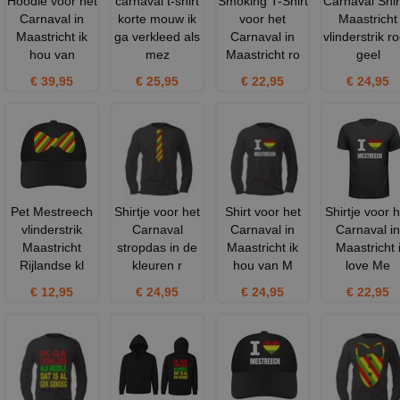
Hoodie voor het
carnaval t-shirt
Smoking T-Shirt
Carnaval Shir
Carnaval in
korte mouw ik
voor het
Maastricht
Maastricht ik
ga verkleed als
Carnaval in
vlinderstrik r
hou van
mez
Maastricht ro
geel
€ 39,95
€ 25,95
€ 22,95
€ 24,95
Pet Mestreech
Shirtje voor het
Shirt voor het
Shirtje voor h
vlinderstrik
Carnaval
Carnaval in
Carnaval in
Maastricht
stropdas in de
Maastricht ik
Maastricht 
Rijlandse kl
kleuren r
hou van M
love Me
€ 12,95
€ 24,95
€ 24,95
€ 22,95