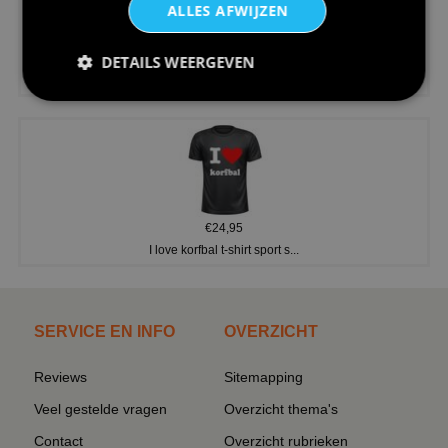
ALLES AFWIJZEN
€24,95
DETAILS WEERGEVEN
V-hals shirt rood wit blauw st...
€24,95
I love korfbal t-shirt sport s...
SERVICE EN INFO
OVERZICHT
Reviews
Sitemapping
Veel gestelde vragen
Overzicht thema's
Contact
Overzicht rubrieken