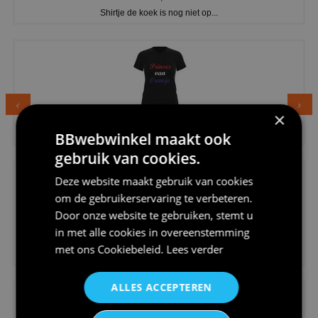
Shirtje de koek is nog niet op...
×
€24,95
Dames v hals t-shirt prinses v...
BBwebwinkel maakt ook
gebruik van cookies.
Deze website maakt gebruik van cookies
om de gebruikerservaring te verbeteren.
Door onze website te gebruiken, stemt u
in met alle cookies in overeenstemming
€24,95
met ons
Cookiebeleid
.
Lees verder
Koningsdag shirt heren v-hals ...
ALLES ACCEPTEREN