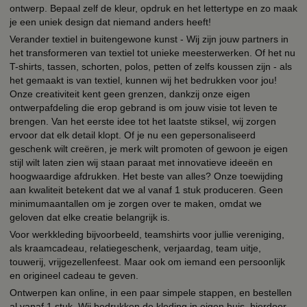
ontwerp. Bepaal zelf de kleur, opdruk en het lettertype en zo maak
je een uniek design dat niemand anders heeft!
Verander textiel in buitengewone kunst - Wij zijn jouw partners in
het transformeren van textiel tot unieke meesterwerken. Of het nu
T-shirts, tassen, schorten, polos, petten of zelfs koussen zijn - als
het gemaakt is van textiel, kunnen wij het bedrukken voor jou!
Onze creativiteit kent geen grenzen, dankzij onze eigen
ontwerpafdeling die erop gebrand is om jouw visie tot leven te
brengen. Van het eerste idee tot het laatste stiksel, wij zorgen
ervoor dat elk detail klopt. Of je nu een gepersonaliseerd
geschenk wilt creëren, je merk wilt promoten of gewoon je eigen
stijl wilt laten zien wij staan paraat met innovatieve ideeën en
hoogwaardige afdrukken. Het beste van alles? Onze toewijding
aan kwaliteit betekent dat we al vanaf 1 stuk produceren. Geen
minimumaantallen om je zorgen over te maken, omdat we
geloven dat elke creatie belangrijk is.
Voor werkkleding bijvoorbeeld, teamshirts voor jullie vereniging,
als kraamcadeau, relatiegeschenk, verjaardag, team uitje,
touwerij, vrijgezellenfeest. Maar ook om iemand een persoonlijk
en origineel cadeau te geven.
Ontwerpen kan online, in een paar simpele stappen, en bestellen
al vanaf 1 stuk. Wij bedrukken de kleding in eigen huis, hierdoor