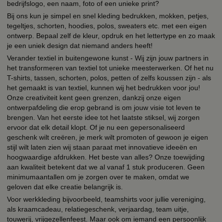
bedrijfslogo, een naam, foto of een unieke print?
Bij ons kun je simpel en snel kleding bedrukken, mokken, petjes,
tegeltjes, schorten, hoodies, polos, sweaters etc. met een eigen
ontwerp. Bepaal zelf de kleur, opdruk en het lettertype en zo maak
je een uniek design dat niemand anders heeft!
Verander textiel in buitengewone kunst - Wij zijn jouw partners in
het transformeren van textiel tot unieke meesterwerken. Of het nu
T-shirts, tassen, schorten, polos, petten of zelfs koussen zijn - als
het gemaakt is van textiel, kunnen wij het bedrukken voor jou!
Onze creativiteit kent geen grenzen, dankzij onze eigen
ontwerpafdeling die erop gebrand is om jouw visie tot leven te
brengen. Van het eerste idee tot het laatste stiksel, wij zorgen
ervoor dat elk detail klopt. Of je nu een gepersonaliseerd
geschenk wilt creëren, je merk wilt promoten of gewoon je eigen
stijl wilt laten zien wij staan paraat met innovatieve ideeën en
hoogwaardige afdrukken. Het beste van alles? Onze toewijding
aan kwaliteit betekent dat we al vanaf 1 stuk produceren. Geen
minimumaantallen om je zorgen over te maken, omdat we
geloven dat elke creatie belangrijk is.
Voor werkkleding bijvoorbeeld, teamshirts voor jullie vereniging,
als kraamcadeau, relatiegeschenk, verjaardag, team uitje,
touwerij, vrijgezellenfeest. Maar ook om iemand een persoonlijk