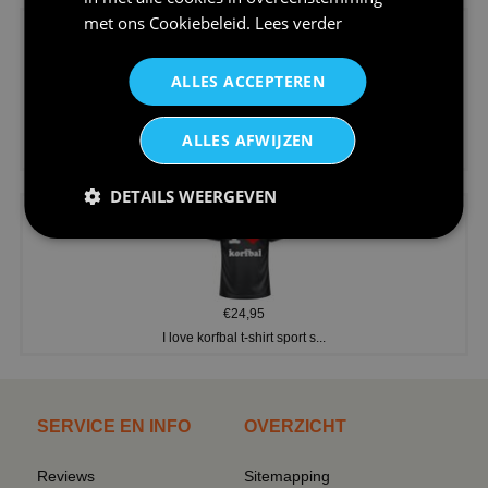
met ons
Cookiebeleid
.
Lees verder
ALLES ACCEPTEREN
€24,95
ALLES AFWIJZEN
V-hals shirt rood wit blauw st...
DETAILS WEERGEVEN
€24,95
I love korfbal t-shirt sport s...
SERVICE EN INFO
OVERZICHT
Reviews
Sitemapping