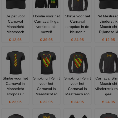
De pet voor
Hoodie voor het
Shirtje voor het
Pet Mestree
Carnaval
Carnaval Ik ga
Carnaval
vlinderstrik
Maastricht
verkleed als
stropdas in de
Maastricht
Mestreech
mezelf
kleuren r
Rijlandse kl
€ 12,95
€ 39,95
€ 24,95
€ 12,95
Shirtje voor het
Smoking T-Shirt
Smoking T-Shirt
Carnaval Shir
Carnaval in
voor het
voor het
Maastricht
Maastricht
Carnaval in
Carnaval in
vlinderstrik r
stropdas r
Maastricht ro
Mestreech roo
geel
€ 22,95
€ 22,95
€ 24,95
€ 24,95