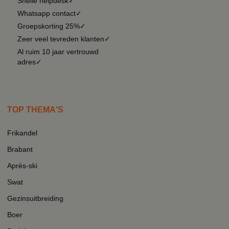
Snelle helpdesk✓
Whatsapp contact✓
Groepskorting 25%✓
Zeer veel tevreden klanten✓
Al ruim 10 jaar vertrouwd
adres✓
TOP THEMA'S
Frikandel
Brabant
Après-ski
Swat
Gezinsuitbreiding
Boer