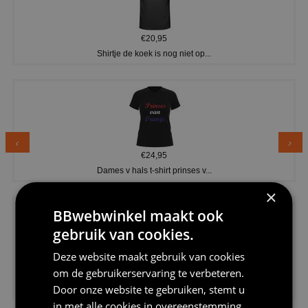
€20,95
Shirtje de koek is nog niet op...
€24,95
Dames v hals t-shirt prinses v...
×
BBwebwinkel maakt ook
gebruik van cookies.
Deze website maakt gebruik van cookies
om de gebruikerservaring te verbeteren.
€24,95
Koningsdag shirt heren v-hals ...
Door onze website te gebruiken, stemt u
in met alle cookies in overeenstemming