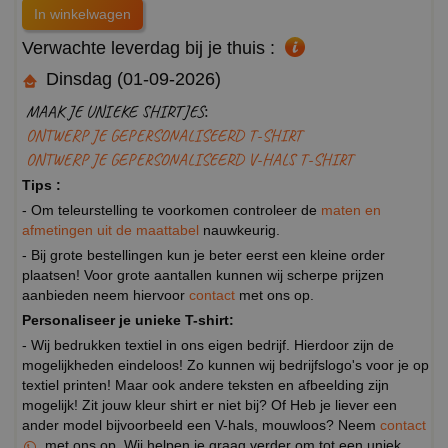
Verwachte leverdag bij je thuis :
Dinsdag (01-09-2026)
MAAK JE UNIEKE SHIRTJES:
ONTWERP JE GEPERSONALISEERD T-SHIRT
ONTWERP JE GEPERSONALISEERD V-HALS T-SHIRT
Tips :
- Om teleurstelling te voorkomen controleer de
maten en
afmetingen uit de maattabel
nauwkeurig.
- Bij grote bestellingen kun je beter eerst een kleine order
plaatsen! Voor grote aantallen kunnen wij scherpe prijzen
aanbieden neem hiervoor
contact
met ons op.
Personaliseer je unieke T-shirt:
- Wij bedrukken textiel in ons eigen bedrijf. Hierdoor zijn de
mogelijkheden eindeloos! Zo kunnen wij bedrijfslogo's voor je op
textiel printen! Maar ook andere teksten en afbeelding zijn
mogelijk! Zit jouw kleur shirt er niet bij? Of Heb je liever een
ander model bijvoorbeeld een V-hals, mouwloos? Neem
contact
met ons op. Wij helpen je graag verder om tot een uniek