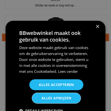
€20,95
Shirtje de koek is nog niet op...
×
BBwebwinkel maakt ook
gebruik van cookies.
€24,95
Deze website maakt gebruik van cookies
Dames v hals t-shirt prinses v...
om de gebruikerservaring te verbeteren.
Door onze website te gebruiken, stemt u
in met alle cookies in overeenstemming
met ons
Cookiebeleid
.
Lees verder
ALLES ACCEPTEREN
€24,95
Koningsdag shirt heren v-hals ...
ALLES AFWIJZEN
DETAILS WEERGEVEN