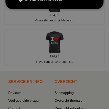
€24,95
V-hals shirt rood wit blauw st...
€24,95
I love korfbal t-shirt sport s...
SERVICE EN INFO
OVERZICHT
Reviews
Sitemapping
Veel gestelde vragen
Overzicht thema's
Contact
Overzicht rubrieken