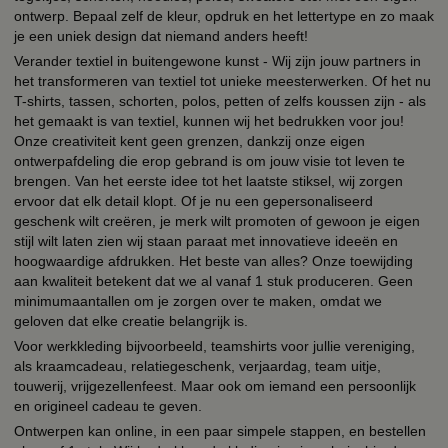
ontwerp. Bepaal zelf de kleur, opdruk en het lettertype en zo maak
je een uniek design dat niemand anders heeft!
Verander textiel in buitengewone kunst - Wij zijn jouw partners in
het transformeren van textiel tot unieke meesterwerken. Of het nu
T-shirts, tassen, schorten, polos, petten of zelfs koussen zijn - als
het gemaakt is van textiel, kunnen wij het bedrukken voor jou!
Onze creativiteit kent geen grenzen, dankzij onze eigen
ontwerpafdeling die erop gebrand is om jouw visie tot leven te
brengen. Van het eerste idee tot het laatste stiksel, wij zorgen
ervoor dat elk detail klopt. Of je nu een gepersonaliseerd
geschenk wilt creëren, je merk wilt promoten of gewoon je eigen
stijl wilt laten zien wij staan paraat met innovatieve ideeën en
hoogwaardige afdrukken. Het beste van alles? Onze toewijding
aan kwaliteit betekent dat we al vanaf 1 stuk produceren. Geen
minimumaantallen om je zorgen over te maken, omdat we
geloven dat elke creatie belangrijk is.
Voor werkkleding bijvoorbeeld, teamshirts voor jullie vereniging,
als kraamcadeau, relatiegeschenk, verjaardag, team uitje,
touwerij, vrijgezellenfeest. Maar ook om iemand een persoonlijk
en origineel cadeau te geven.
Ontwerpen kan online, in een paar simpele stappen, en bestellen