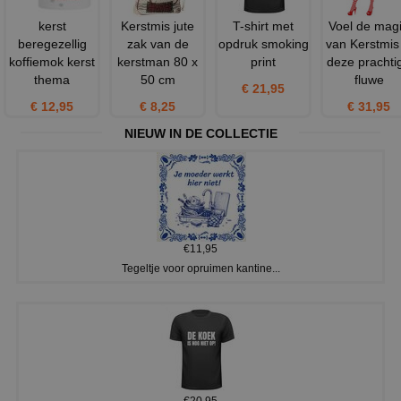
kerst
Kerstmis jute
T-shirt met
Voel de mag
beregezellig
zak van de
opdruk smoking
van Kerstmis 
koffiemok kerst
kerstman 80 x
print
deze prachti
thema
50 cm
fluwe
€ 21,95
€ 12,95
€ 8,25
€ 31,95
NIEUW IN DE COLLECTIE
€11,95
Tegeltje voor opruimen kantine...