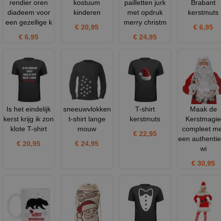
rendier oren
kostuum
pailletten jurk
Brabant
diadeem voor
kinderen
met opdruk
kerstmuts
een gezellige k
merry christm
€ 20,95
€ 6,95
€ 6,95
€ 24,95
Is het eindelijk
sneeuwvlokken
T-shirt
Maak de
kerst krijg ik zon
t-shirt lange
kerstmuts
Kerstmagie
klote T-shirt
mouw
compleet me
€ 22,95
een authenti
€ 20,95
€ 24,95
wi
€ 30,95