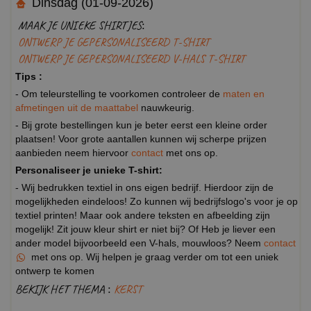
Dinsdag (01-09-2026)
MAAK JE UNIEKE SHIRTJES:
ONTWERP JE GEPERSONALISEERD T-SHIRT
ONTWERP JE GEPERSONALISEERD V-HALS T-SHIRT
Tips :
- Om teleurstelling te voorkomen controleer de
maten en
afmetingen uit de maattabel
nauwkeurig.
- Bij grote bestellingen kun je beter eerst een kleine order
plaatsen! Voor grote aantallen kunnen wij scherpe prijzen
aanbieden neem hiervoor
contact
met ons op.
Personaliseer je unieke T-shirt:
- Wij bedrukken textiel in ons eigen bedrijf. Hierdoor zijn de
mogelijkheden eindeloos! Zo kunnen wij bedrijfslogo's voor je op
textiel printen! Maar ook andere teksten en afbeelding zijn
mogelijk! Zit jouw kleur shirt er niet bij? Of Heb je liever een
ander model bijvoorbeeld een V-hals, mouwloos? Neem
contact
met ons op. Wij helpen je graag verder om tot een uniek
ontwerp te komen
BEKIJK HET THEMA :
KERST