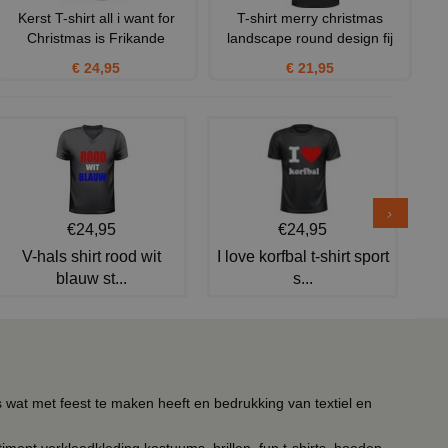
Kerst T-shirt all i want for
T-shirt merry christmas
Christmas is Frikande
landscape round design fij
€ 24,95
€ 21,95
€24,95
€24,95
V-hals shirt rood wit
I love korfbal t-shirt sport
blauw st...
s...
s wat met feest te maken heeft en bedrukking van textiel en