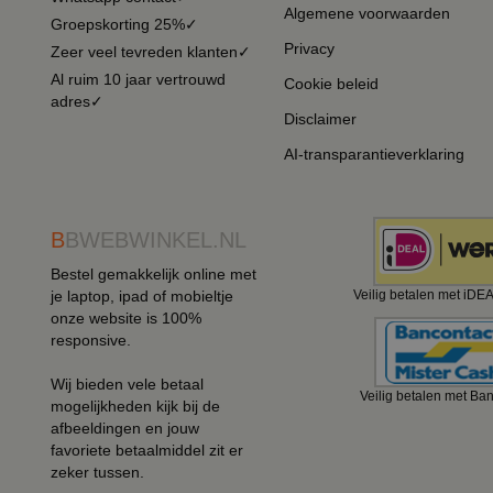
Algemene voorwaarden
Groepskorting 25%✓
Privacy
Zeer veel tevreden klanten✓
Al ruim 10 jaar vertrouwd
Cookie beleid
adres✓
Disclaimer
AI-transparantieverklaring
B
BWEBWINKEL.NL
Bestel gemakkelijk online met
je laptop, ipad of mobieltje
Veilig betalen met iDE
onze website is 100%
responsive.
Wij bieden vele betaal
Veilig betalen met Ba
mogelijkheden kijk bij de
afbeeldingen en jouw
favoriete betaalmiddel zit er
zeker tussen.