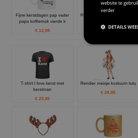
website te gebru
verder
Fijne kerstdagen pap vader
Pap de eerste twee keer zijn
papa koffiemok vierde k
best goed geluk maar
DETAILS WE
€ 12,95
€ 12,95
T-shirt I love kerst met
Rendier meisje kostuum tutu
kerstman
€ 24,95
€ 25,95