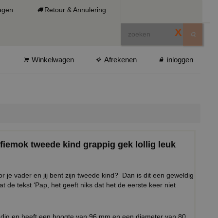
ragen
Retour & Annulering
X
Winkelwagen
Afrekenen
inloggen
fiemok tweede kind grappig gek lollig leuk
 je vader en jij bent zijn tweede kind? Dan is dit een geweldig
de tekst ‘Pap, het geeft niks dat het de eerste keer niet
ndig en heeft een hoogte van 96 mm en een diameter van 80