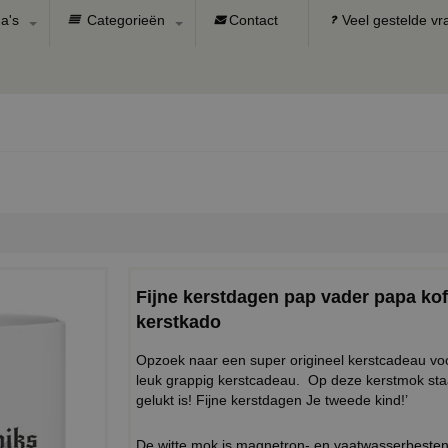
a's
Categorieën
Contact
Veel gestelde v
Fijne kerstdagen pap vader papa kof
kerstkado
Opzoek naar een super origineel kerstcadeau voor
leuk grappig kerstcadeau. Op deze kerstmok staat 
gelukt is! Fijne kerstdagen Je tweede kind!’
De witte mok is magnetron- en vaatwasserbeste