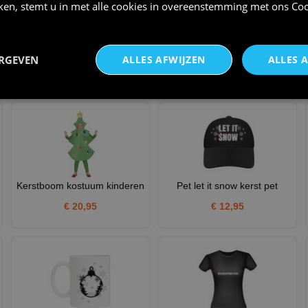
iken, stemt u in met alle cookies in overeenstemming met ons
Coo
Pap de eerste drie keer zijn
best goed geluk maar
ERGEVEN
ALLES AFWIJZEN
ALLES 
€ 12,95
THEMA:
KERST
Kerstboom kostuum kinderen
Pet let it snow kerst pet
€ 20,95
€ 12,95