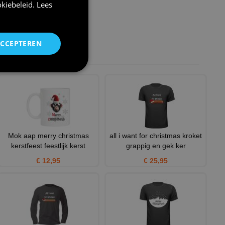
kiebeleid
.
Lees
ACCEPTEREN
Mok aap merry christmas
all i want for christmas kroket
kerstfeest feestlijk kerst
grappig en gek ker
€ 12,95
€ 25,95