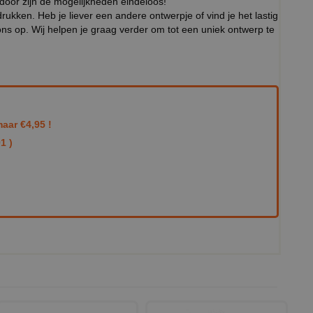
rdoor zijn de mogelijkheden eindeloos!
ukken. Heb je liever een andere ontwerpje of vind je het lastig
ns op. Wij helpen je graag verder om tot een uniek ontwerp te
aar €4,95 !
1 )