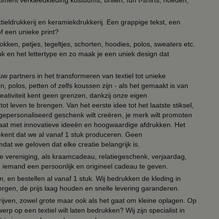
timent verkleedkleding kostuums, brillen, fun t-shirts, hoeden,
ieldrukkerij en keramiekdrukkerij. Een grappige tekst, een
of een unieke print?
kken, petjes, tegeltjes, schorten, hoodies, polos, sweaters etc.
uk en het lettertype en zo maak je een uniek design dat
ouw partners in het transformeren van textiel tot unieke
, polos, petten of zelfs koussen zijn - als het gemaakt is van
eativiteit kent geen grenzen, dankzij onze eigen
ot leven te brengen. Van het eerste idee tot het laatste stiksel,
n gepersonaliseerd geschenk wilt creëren, je merk wilt promoten
 paraat met innovatieve ideeën en hoogwaardige afdrukken. Het
tekent dat we al vanaf 1 stuk produceren. Geen
t we geloven dat elke creatie belangrijk is.
lie vereniging, als kraamcadeau, relatiegeschenk, verjaardag,
om iemand een persoonlijk en origineel cadeau te geven.
 en bestellen al vanaf 1 stuk. Wij bedrukken de kleding in
orgen, de prijs laag houden en snelle levering garanderen.
drijven, zowel grote maar ook als het gaat om kleine oplagen. Op
erp op een textiel wilt laten bedrukken? Wij zijn specialist in