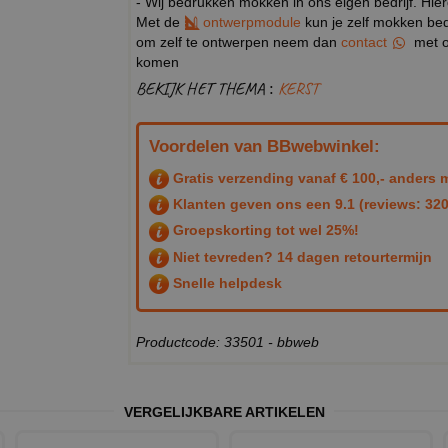
- Wij bedrukken mokken in ons eigen bedrijf. Hie
Met de
ontwerpmodule
kun je zelf mokken bedr
om zelf te ontwerpen neem dan
contact
met o
komen
BEKIJK HET THEMA :
KERST
Voordelen van BBwebwinkel:
Gratis verzending vanaf € 100,- anders m
Klanten geven ons een
9.1
(reviews: 320
Groepskorting tot wel 25%!
Niet tevreden? 14 dagen retourtermijn
Snelle helpdesk
Productcode: 33501 - bbweb
VERGELIJKBARE ARTIKELEN