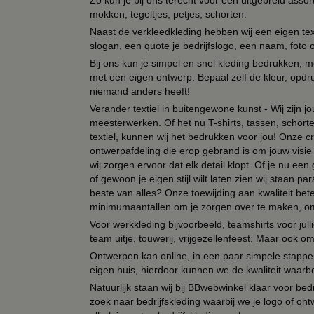
Zo kun je bij ons terecht voor een uitgebreid assor
mokken, tegeltjes, petjes, schorten.
Naast de verkleedkleding hebben wij een eigen text
slogan, een quote je bedrijfslogo, een naam, foto 
Bij ons kun je simpel en snel kleding bedrukken, mo
met een eigen ontwerp. Bepaal zelf de kleur, opdr
niemand anders heeft!
Verander textiel in buitengewone kunst - Wij zijn j
meesterwerken. Of het nu T-shirts, tassen, schorten
textiel, kunnen wij het bedrukken voor jou! Onze cr
ontwerpafdeling die erop gebrand is om jouw visie t
wij zorgen ervoor dat elk detail klopt. Of je nu ee
of gewoon je eigen stijl wilt laten zien wij staan
beste van alles? Onze toewijding aan kwaliteit be
minimumaantallen om je zorgen over te maken, omda
Voor werkkleding bijvoorbeeld, teamshirts voor jul
team uitje, touwerij, vrijgezellenfeest. Maar ook 
Ontwerpen kan online, in een paar simpele stappen,
eigen huis, hierdoor kunnen we de kwaliteit waarb
Natuurlijk staan wij bij BBwebwinkel klaar voor be
zoek naar bedrijfskleding waarbij we je logo of ontw