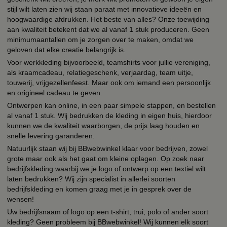
stijl wilt laten zien wij staan paraat met innovatieve ideeën en
hoogwaardige afdrukken. Het beste van alles? Onze toewijding
aan kwaliteit betekent dat we al vanaf 1 stuk produceren. Geen
minimumaantallen om je zorgen over te maken, omdat we
geloven dat elke creatie belangrijk is.
Voor werkkleding bijvoorbeeld, teamshirts voor jullie vereniging,
als kraamcadeau, relatiegeschenk, verjaardag, team uitje,
touwerij, vrijgezellenfeest. Maar ook om iemand een persoonlijk
en origineel cadeau te geven.
Ontwerpen kan online, in een paar simpele stappen, en bestellen
al vanaf 1 stuk. Wij bedrukken de kleding in eigen huis, hierdoor
kunnen we de kwaliteit waarborgen, de prijs laag houden en
snelle levering garanderen.
Natuurlijk staan wij bij BBwebwinkel klaar voor bedrijven, zowel
grote maar ook als het gaat om kleine oplagen. Op zoek naar
bedrijfskleding waarbij we je logo of ontwerp op een textiel wilt
laten bedrukken? Wij zijn specialist in allerlei soorten
bedrijfskleding en komen graag met je in gesprek over de
wensen!
Uw bedrijfsnaam of logo op een t-shirt, trui, polo of ander soort
kleding? Geen probleem bij BBwebwinkel! Wij kunnen elk soort