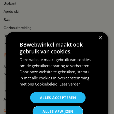
Brabant
Après-ski
Swat
Gezinsuitbreiding
×
Boer
BBwebwinkel maakt ook
Padel
gebruik van cookies.
INFORMATIE
Deze website maakt gebruik van cookies
om de gebruikerservaring te verbeteren.
Algemene voorwaarden
Door onze website te gebruiken, stemt u
Privacy
in met alle cookies in overeenstemming
Cookie beleid
met ons
Cookiebeleid
.
Lees verder
Disclaimer
ALLES ACCEPTEREN
AI-transparantieverklaring
OVER BBWEBWINKEL.NL
ALLES AFWIJZEN