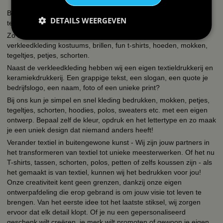
BBwebwinkel is een webshop die zich richt op alles wat met feest
DETAILS WEERGEVEN
te maken heeft en bedrukking van textiel en keramiek!
Zo kun je bij ons terecht voor een uitgebreid assortiment
verkleedkleding kostuums, brillen, fun t-shirts, hoeden, mokken,
tegeltjes, petjes, schorten.
Naast de verkleedkleding hebben wij een eigen textieldrukkerij en
keramiekdrukkerij. Een grappige tekst, een slogan, een quote je
bedrijfslogo, een naam, foto of een unieke print?
Bij ons kun je simpel en snel kleding bedrukken, mokken, petjes,
tegeltjes, schorten, hoodies, polos, sweaters etc. met een eigen
ontwerp. Bepaal zelf de kleur, opdruk en het lettertype en zo maak
je een uniek design dat niemand anders heeft!
Verander textiel in buitengewone kunst - Wij zijn jouw partners in
het transformeren van textiel tot unieke meesterwerken. Of het nu
T-shirts, tassen, schorten, polos, petten of zelfs koussen zijn - als
het gemaakt is van textiel, kunnen wij het bedrukken voor jou!
Onze creativiteit kent geen grenzen, dankzij onze eigen
ontwerpafdeling die erop gebrand is om jouw visie tot leven te
brengen. Van het eerste idee tot het laatste stiksel, wij zorgen
ervoor dat elk detail klopt. Of je nu een gepersonaliseerd
geschenk wilt creëren, je merk wilt promoten of gewoon je eigen