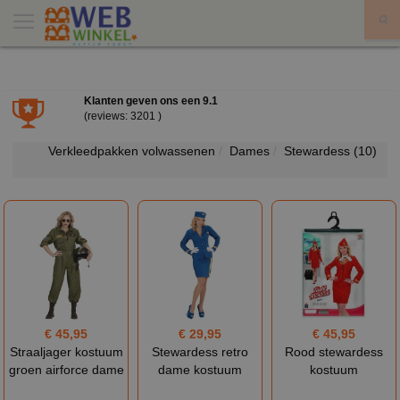
X
Klanten geven ons een
9.1
(reviews: 3201 )
Verkleedpakken volwassenen
Dames
Stewardess
(10)
€ 45,95
€ 29,95
€ 45,95
Straaljager kostuum
Stewardess retro
Rood stewardess
groen airforce dame
dame kostuum
kostuum