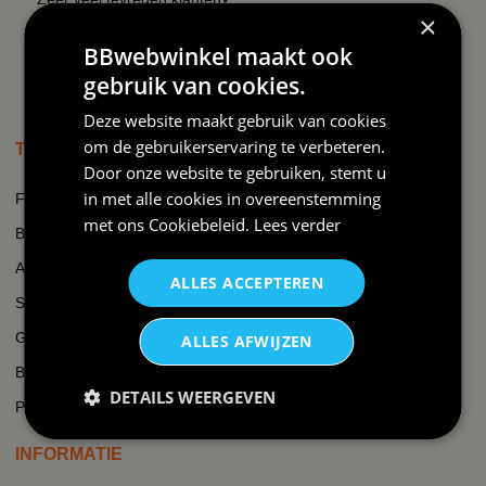
×
Al ruim 10 jaar vertrouwd
adres✓
BBwebwinkel maakt ook
gebruik van cookies.
Deze website maakt gebruik van cookies
om de gebruikerservaring te verbeteren.
TOP THEMA'S
Door onze website te gebruiken, stemt u
in met alle cookies in overeenstemming
Frikandel
met ons
Cookiebeleid
.
Lees verder
Brabant
Après-ski
ALLES ACCEPTEREN
Swat
Gezinsuitbreiding
ALLES AFWIJZEN
Boer
DETAILS WEERGEVEN
Padel
INFORMATIE