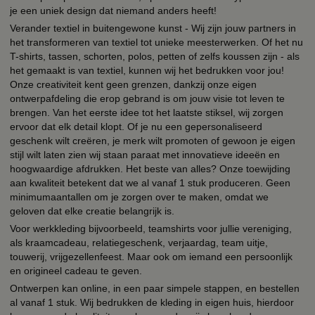
je een uniek design dat niemand anders heeft!
Verander textiel in buitengewone kunst - Wij zijn jouw partners in
het transformeren van textiel tot unieke meesterwerken. Of het nu
T-shirts, tassen, schorten, polos, petten of zelfs koussen zijn - als
het gemaakt is van textiel, kunnen wij het bedrukken voor jou!
Onze creativiteit kent geen grenzen, dankzij onze eigen
ontwerpafdeling die erop gebrand is om jouw visie tot leven te
brengen. Van het eerste idee tot het laatste stiksel, wij zorgen
ervoor dat elk detail klopt. Of je nu een gepersonaliseerd
geschenk wilt creëren, je merk wilt promoten of gewoon je eigen
stijl wilt laten zien wij staan paraat met innovatieve ideeën en
hoogwaardige afdrukken. Het beste van alles? Onze toewijding
aan kwaliteit betekent dat we al vanaf 1 stuk produceren. Geen
minimumaantallen om je zorgen over te maken, omdat we
geloven dat elke creatie belangrijk is.
Voor werkkleding bijvoorbeeld, teamshirts voor jullie vereniging,
als kraamcadeau, relatiegeschenk, verjaardag, team uitje,
touwerij, vrijgezellenfeest. Maar ook om iemand een persoonlijk
en origineel cadeau te geven.
Ontwerpen kan online, in een paar simpele stappen, en bestellen
al vanaf 1 stuk. Wij bedrukken de kleding in eigen huis, hierdoor