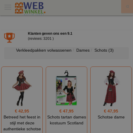
X
Klanten geven ons een
9.1
(reviews: 3201 )
Verkleedpakken volwassenen
Dames
Schots
(3)
€ 42,95
€ 47,95
€ 47,95
Betreed het feest in
Schots tartan dames
Schotse dame
stijl met deze
kostuum Scotland
authentieke schotse