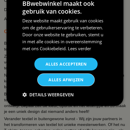
Cookie beleid
BBwebwinkel maakt ook
Disclaimer
gebruik van cookies.
AI-transparantieverklaring
Deze website maakt gebruik van cookies
om de gebruikerservaring te verbeteren.
OVER BBWEBWINKEL.NL
Door onze website te gebruiken, stemt u
in met alle cookies in overeenstemming
BBwebwinkel is een webshop die zich richt op alles wat met feest
met ons
Cookiebeleid
.
Lees verder
te maken heeft en bedrukking van textiel en keramiek!
Zo kun je bij ons terecht voor een uitgebreid assortiment
verkleedkleding kostuums, brillen, fun t-shirts, hoeden, mokken,
ALLES ACCEPTEREN
tegeltjes, petjes, schorten.
Naast de verkleedkleding hebben wij een eigen textieldrukkerij en
ALLES AFWIJZEN
keramiekdrukkerij. Een grappige tekst, een slogan, een quote je
bedrijfslogo, een naam, foto of een unieke print?
Bij ons kun je simpel en snel kleding bedrukken, mokken, petjes,
DETAILS WEERGEVEN
tegeltjes, schorten, hoodies, polos, sweaters etc. met een eigen
ontwerp. Bepaal zelf de kleur, opdruk en het lettertype en zo maak
je een uniek design dat niemand anders heeft!
Verander textiel in buitengewone kunst - Wij zijn jouw partners in
het transformeren van textiel tot unieke meesterwerken. Of het nu