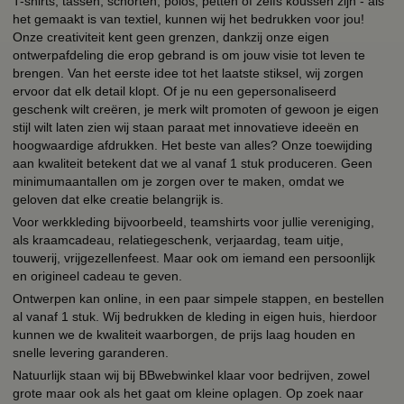
T-shirts, tassen, schorten, polos, petten of zelfs koussen zijn - als
het gemaakt is van textiel, kunnen wij het bedrukken voor jou!
Onze creativiteit kent geen grenzen, dankzij onze eigen
ontwerpafdeling die erop gebrand is om jouw visie tot leven te
brengen. Van het eerste idee tot het laatste stiksel, wij zorgen
ervoor dat elk detail klopt. Of je nu een gepersonaliseerd
geschenk wilt creëren, je merk wilt promoten of gewoon je eigen
stijl wilt laten zien wij staan paraat met innovatieve ideeën en
hoogwaardige afdrukken. Het beste van alles? Onze toewijding
aan kwaliteit betekent dat we al vanaf 1 stuk produceren. Geen
minimumaantallen om je zorgen over te maken, omdat we
geloven dat elke creatie belangrijk is.
Voor werkkleding bijvoorbeeld, teamshirts voor jullie vereniging,
als kraamcadeau, relatiegeschenk, verjaardag, team uitje,
touwerij, vrijgezellenfeest. Maar ook om iemand een persoonlijk
en origineel cadeau te geven.
Ontwerpen kan online, in een paar simpele stappen, en bestellen
al vanaf 1 stuk. Wij bedrukken de kleding in eigen huis, hierdoor
kunnen we de kwaliteit waarborgen, de prijs laag houden en
snelle levering garanderen.
Natuurlijk staan wij bij BBwebwinkel klaar voor bedrijven, zowel
grote maar ook als het gaat om kleine oplagen. Op zoek naar