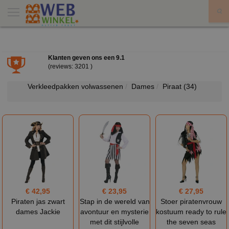
X
Klanten geven ons een
9.1
(reviews: 3201 )
Verkleedpakken volwassenen
Dames
Piraat
(34)
€ 42,95
€ 23,95
€ 27,95
Piraten jas zwart
Stap in de wereld van
Stoer piratenvrouw
dames Jackie
avontuur en mysterie
kostuum ready to rule
met dit stijlvolle
the seven seas