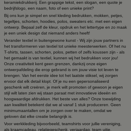
keramiekdrukkerij. Een grappige tekst, een slogan, een quote je
bedrijfslogo, een naam, foto of een unieke print?
Bij ons kun je simpel en snel kleding bedrukken, mokken, petjes,
tegeltjes, schorten, hoodies, polos, sweaters etc. met een eigen
ontwerp. Bepaal zelf de kleur, opdruk en het lettertype en zo maak
je een uniek design dat niemand anders heeft!
Verander textiel in buitengewone kunst - Wij zijn jouw partners in
het transformeren van textiel tot unieke meesterwerken. Of het nu
T-shirts, tassen, schorten, polos, petten of zelfs koussen zijn - als
het gemaakt is van textiel, kunnen wij het bedrukken voor jou!
Onze creativiteit kent geen grenzen, dankzij onze eigen
ontwerpafdeling die erop gebrand is om jouw visie tot leven te
brengen. Van het eerste idee tot het laatste stiksel, wij zorgen
ervoor dat elk detail klopt. Of je nu een gepersonaliseerd
geschenk wilt creëren, je merk wilt promoten of gewoon je eigen
stijl wilt laten zien wij staan paraat met innovatieve ideeën en
hoogwaardige afdrukken. Het beste van alles? Onze toewijding
aan kwaliteit betekent dat we al vanaf 1 stuk produceren. Geen
minimumaantallen om je zorgen over te maken, omdat we
geloven dat elke creatie belangrijk is.
Voor werkkleding bijvoorbeeld, teamshirts voor jullie vereniging,
als kraamcadeau, relatiegeschenk, verjaardag, team uitje,