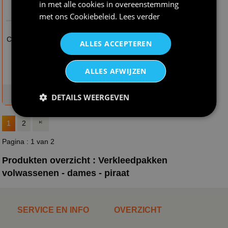
in met alle cookies in overeenstemming
met ons
Cookiebeleid
.
Lees verder
€ 29,95
€ 33,95
Caraibische piraten
Dames jas suede
ALLES ACCEPTEREN
dames outfitje
piraat
carnavalskleding
piraten jas vrouw
ALLES AFWIJZEN
op voorraad
op voorraad
DETAILS WEERGEVEN
1
2
Pagina : 1 van 2
Produkten overzicht : Verkleedpakken
volwassenen - dames - piraat
SERVICE EN INFO
OVERZICHT