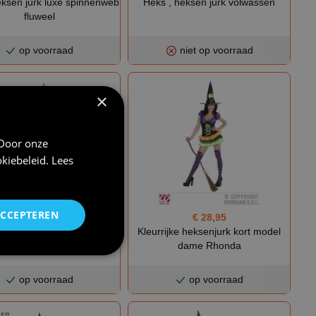
eksen jurk luxe spinnenweb
Heks , heksen jurk volwassen
fluweel
op voorraad
niet op voorraad
×
 Door onze
kiebeleid
.
Lees
ACCEPTEREN
€ 28,95
€ 20,95
Kleurrijke heksenjurk kort model
Heksen outfit paars
dame Rhonda
op voorraad
op voorraad