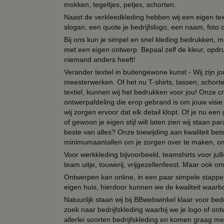
mokken, tegeltjes, petjes, schorten.
Naast de verkleedkleding hebben wij een eigen text
slogan, een quote je bedrijfslogo, een naam, foto 
Bij ons kun je simpel en snel kleding bedrukken, mo
met een eigen ontwerp. Bepaal zelf de kleur, opdr
niemand anders heeft!
Verander textiel in buitengewone kunst - Wij zijn j
meesterwerken. Of het nu T-shirts, tassen, schorten
textiel, kunnen wij het bedrukken voor jou! Onze cr
ontwerpafdeling die erop gebrand is om jouw visie t
wij zorgen ervoor dat elk detail klopt. Of je nu ee
of gewoon je eigen stijl wilt laten zien wij staan
beste van alles? Onze toewijding aan kwaliteit be
minimumaantallen om je zorgen over te maken, omda
Voor werkkleding bijvoorbeeld, teamshirts voor jul
team uitje, touwerij, vrijgezellenfeest. Maar ook 
Ontwerpen kan online, in een paar simpele stappen,
eigen huis, hierdoor kunnen we de kwaliteit waarb
Natuurlijk staan wij bij BBwebwinkel klaar voor be
zoek naar bedrijfskleding waarbij we je logo of ontw
allerlei soorten bedrijfskleding en komen graag me