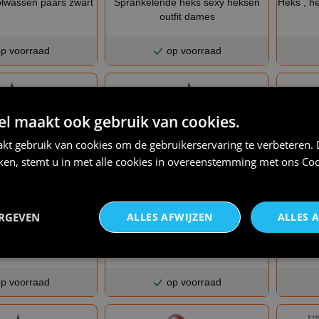
olwassen paars zwart
Sprankelende heks sexy heksen
Heks , h
outfit dames
p voorraad
op voorraad
 maakt ook gebruik van cookies.
kt gebruik van cookies om de gebruikerservaring te verbeteren.
iken, stemt u in met alle cookies in overeenstemming met ons
Coo
ERGEVEN
ALLES AFWIJZEN
ALLES 
€ 42,95
€ 33,95
s zwart lederlook
Punk heks , dames heksenjurk
lederlook
p voorraad
op voorraad