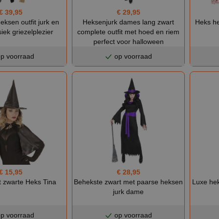
€ 39,95
€ 29,95
Heks he
ksen outfit jurk en
Heksenjurk dames lang zwart
iek griezelplezier
complete outfit met hoed en riem
perfect voor halloween
p voorraad
op voorraad
€ 15,95
€ 28,95
t zwarte Heks Tina
Behekste zwart met paarse heksen
Luxe he
jurk dame
p voorraad
op voorraad