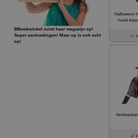
Halloween he
hoed klass
BBwebwinkel ruimt haar magazijn op!
Super aanbiedingen! Maar op is ook echt
o
op!
Verkleedse
o