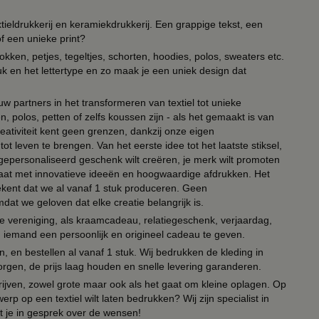
ieldrukkerij en keramiekdrukkerij. Een grappige tekst, een
of een unieke print?
kken, petjes, tegeltjes, schorten, hoodies, polos, sweaters etc.
uk en het lettertype en zo maak je een uniek design dat
ouw partners in het transformeren van textiel tot unieke
, polos, petten of zelfs koussen zijn - als het gemaakt is van
eativiteit kent geen grenzen, dankzij onze eigen
ot leven te brengen. Van het eerste idee tot het laatste stiksel,
n gepersonaliseerd geschenk wilt creëren, je merk wilt promoten
 paraat met innovatieve ideeën en hoogwaardige afdrukken. Het
tekent dat we al vanaf 1 stuk produceren. Geen
t we geloven dat elke creatie belangrijk is.
lie vereniging, als kraamcadeau, relatiegeschenk, verjaardag,
om iemand een persoonlijk en origineel cadeau te geven.
 en bestellen al vanaf 1 stuk. Wij bedrukken de kleding in
orgen, de prijs laag houden en snelle levering garanderen.
drijven, zowel grote maar ook als het gaat om kleine oplagen. Op
erp op een textiel wilt laten bedrukken? Wij zijn specialist in
t je in gesprek over de wensen!