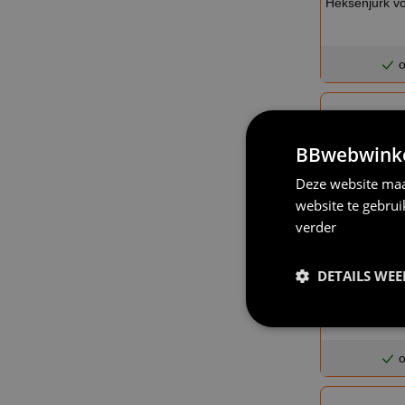
Heksenjurk v
o
BBwebwinkel
Deze website maa
website te gebru
verder
DETAILS WE
Woeste hek
o