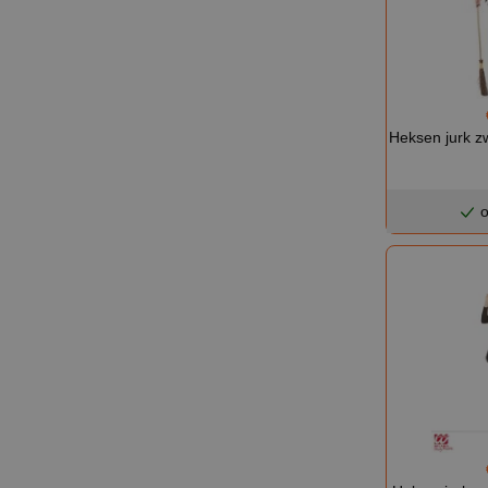
Heksen jurk z
o