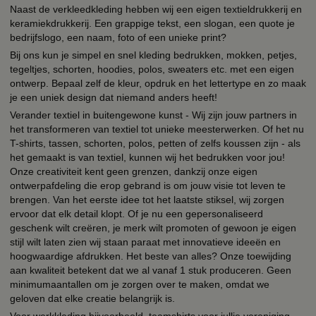
Naast de verkleedkleding hebben wij een eigen textieldrukkerij en
keramiekdrukkerij. Een grappige tekst, een slogan, een quote je
bedrijfslogo, een naam, foto of een unieke print?
Bij ons kun je simpel en snel kleding bedrukken, mokken, petjes,
tegeltjes, schorten, hoodies, polos, sweaters etc. met een eigen
ontwerp. Bepaal zelf de kleur, opdruk en het lettertype en zo maak
je een uniek design dat niemand anders heeft!
Verander textiel in buitengewone kunst - Wij zijn jouw partners in
het transformeren van textiel tot unieke meesterwerken. Of het nu
T-shirts, tassen, schorten, polos, petten of zelfs koussen zijn - als
het gemaakt is van textiel, kunnen wij het bedrukken voor jou!
Onze creativiteit kent geen grenzen, dankzij onze eigen
ontwerpafdeling die erop gebrand is om jouw visie tot leven te
brengen. Van het eerste idee tot het laatste stiksel, wij zorgen
ervoor dat elk detail klopt. Of je nu een gepersonaliseerd
geschenk wilt creëren, je merk wilt promoten of gewoon je eigen
stijl wilt laten zien wij staan paraat met innovatieve ideeën en
hoogwaardige afdrukken. Het beste van alles? Onze toewijding
aan kwaliteit betekent dat we al vanaf 1 stuk produceren. Geen
minimumaantallen om je zorgen over te maken, omdat we
geloven dat elke creatie belangrijk is.
Voor werkkleding bijvoorbeeld, teamshirts voor jullie vereniging,