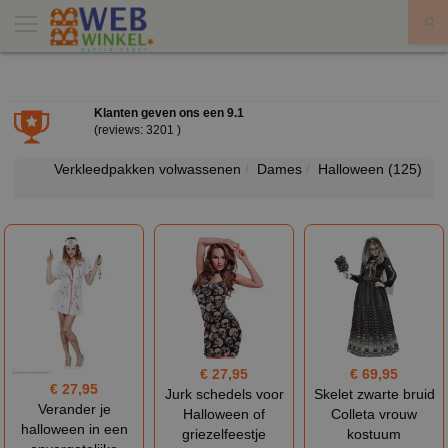
X
Klanten geven ons een
9.1
(reviews: 3201 )
Verkleedpakken volwassenen
Dames
Halloween
(125)
€ 27,95
€ 69,95
€ 27,95
Jurk schedels voor
Skelet zwarte bruid
Verander je
Halloween of
Colleta vrouw
halloween in een
griezelfeestje
kostuum