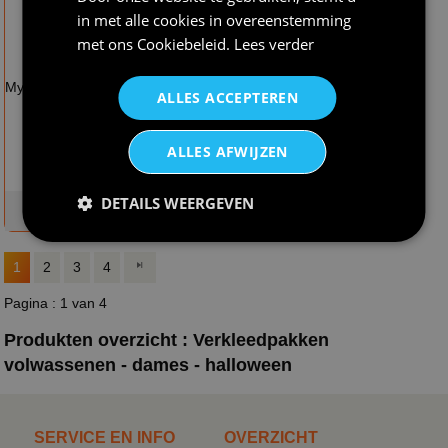
in met alle cookies in overeenstemming
met ons
Cookiebeleid
.
Lees verder
€ 20,95
€ 29,95
Mysterieus dark black
Pittig Vrouwelijke
ALLES ACCEPTEREN
lady kostuum
vampier jurk
ALLES AFWIJZEN
DETAILS WEERGEVEN
op voorraad
op voorraad
1
2
3
4
Pagina : 1 van 4
Produkten overzicht : Verkleedpakken
volwassenen - dames - halloween
SERVICE EN INFO
OVERZICHT