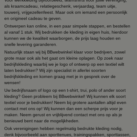
als kraamcadeau, relatiegeschenk, verjaardag, team uitje,
touwerij, vrijgezellenfeest. Maar ook om iemand een persoonlijk
en origineel cadeau te geven.
Ontwerpen kan online, in een paar simpele stappen, en bestellen
al vanaf 1 stuk. Wij bedrukken de kleding in eigen huis, hierdoor
kunnen we de kwaliteit waarborgen, de prijs laag houden en
snelle levering garanderen.
Natuurlijk staan wij bij BBwebwinkel klaar voor bedrijven, zowel
grote maar ook als het gaat om kleine oplagen. Op zoek naar
bedrijfskleding waarbij we je logo of ontwerp op een textiel wilt
laten bedrukken? Wij zijn specialist in allerlei soorten
bedrijfskleding en komen graag met je in gesprek over de
wensen!
Uw bedrijfsnaam of logo op een t-shirt, trui, polo of ander soort
kleding? Geen probleem bij BBwebwinkel! Wij kunnen elk soort
textiel voor je bedrukken! Neem bij grotere aantallen altijd even
contact met ons op! Wij kunnen dan een scherpe prijs voor je
maken. Neem gerust en vrijblijvend contact met ons op als je
benieuwd bent naar de mogelijkheden.
Ook verenigingen hebben regelmatig bedrukte kleding nodig,
denk bijvoorbeeld aan sporttenues, trainingspakken, sporttassen,