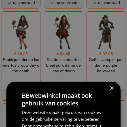
op voorraad
op voorraad
op voorraad
€ 39,95
€ 54,95
€ 37,95
Bruidsjurk dia de los
Dia de los muertos
Gothic vampier jurk
muertos vrouw day of
bruidsjurk dame de
dame purple
the death
day of death
halloween
×
BBwebwinkel maakt ook
op voorraad
op voorraad
op voorraad
gebruik van cookies.
Deze website maakt gebruik van cookies
om de gebruikerservaring te verbeteren.
Door onze website te gebruiken, stemt u