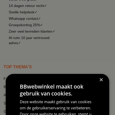
14 dagen retour recht✓
Snelle helpdesk✓
Whatsapp contact✓
Groepskorting 25%✓
Zeer veel tevreden klanten✓
Al ruim 10 jaar vertrouwd
adres✓
TOP THEMA'S
×
Frikandel
BBwebwinkel maakt ook
Brabant
gebruik van cookies.
Après-ski
Deze website maakt gebruik van cookies
Swat
om de gebruikerservaring te verbeteren.
Gezinsuitbreiding
Door onze website te gebruiken, stemt u