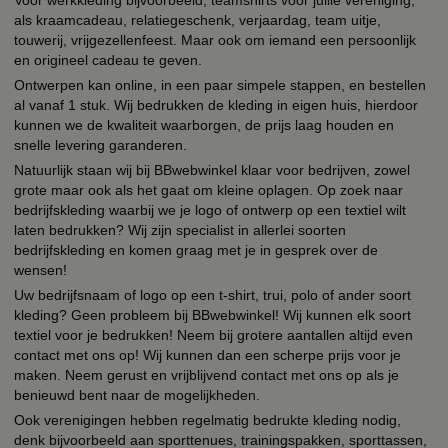
als kraamcadeau, relatiegeschenk, verjaardag, team uitje,
touwerij, vrijgezellenfeest. Maar ook om iemand een persoonlijk
en origineel cadeau te geven.
Ontwerpen kan online, in een paar simpele stappen, en bestellen
al vanaf 1 stuk. Wij bedrukken de kleding in eigen huis, hierdoor
kunnen we de kwaliteit waarborgen, de prijs laag houden en
snelle levering garanderen.
Natuurlijk staan wij bij BBwebwinkel klaar voor bedrijven, zowel
grote maar ook als het gaat om kleine oplagen. Op zoek naar
bedrijfskleding waarbij we je logo of ontwerp op een textiel wilt
laten bedrukken? Wij zijn specialist in allerlei soorten
bedrijfskleding en komen graag met je in gesprek over de
wensen!
Uw bedrijfsnaam of logo op een t-shirt, trui, polo of ander soort
kleding? Geen probleem bij BBwebwinkel! Wij kunnen elk soort
textiel voor je bedrukken! Neem bij grotere aantallen altijd even
contact met ons op! Wij kunnen dan een scherpe prijs voor je
maken. Neem gerust en vrijblijvend contact met ons op als je
benieuwd bent naar de mogelijkheden.
Ook verenigingen hebben regelmatig bedrukte kleding nodig,
denk bijvoorbeeld aan sporttenues, trainingspakken, sporttassen,