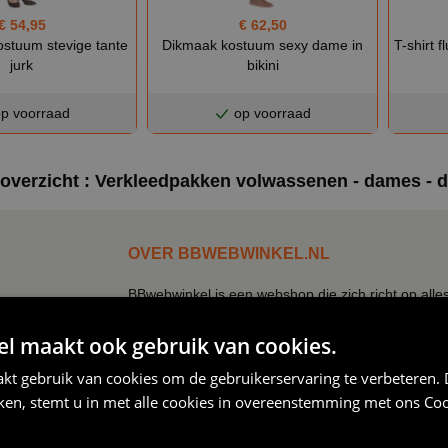
€ 54,95
€ 62,50
stuum stevige tante
Dikmaak kostuum sexy dame in
T-shirt 
jurk
bikini
p voorraad
op voorraad
overzicht : Verkleedpakken volwassenen - dames - 
OVER BBWEBWINKEL.NL
BBwebwinkel is een webshop die zich richt op alle
keramiek!
Zo kun je bij ons terecht voor een uitgebreid assor
 maakt ook gebruik van cookies.
mokken, tegeltjes, petjes, schorten.
kt gebruik van cookies om de gebruikerservaring te verbeteren.
Naast de verkleedkleding hebben wij een eigen text
iken, stemt u in met alle cookies in overeenstemming met ons
Coo
slogan, een quote je bedrijfslogo, een naam, foto 
Bij ons kun je simpel en snel kleding bedrukken, mo