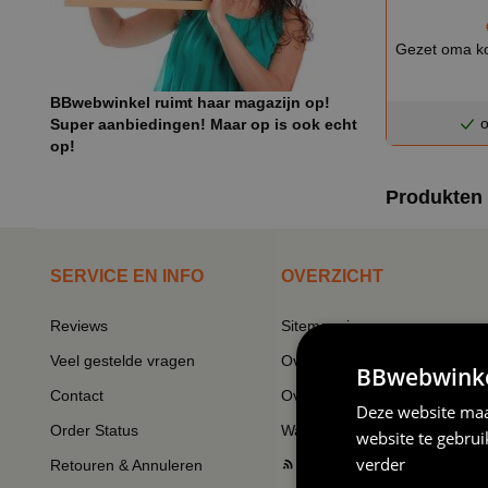
Gezet oma ko
BBwebwinkel ruimt haar magazijn op!
o
Super aanbiedingen! Maar op is ook echt
op!
Produkten 
SERVICE EN INFO
OVERZICHT
Reviews
Sitemapping
Veel gestelde vragen
Overzicht thema's
BBwebwinkel
Contact
Overzicht rubrieken
Deze website maa
Order Status
Wat vinden klanten van ons
website te gebru
verder
Retouren & Annuleren
RSS