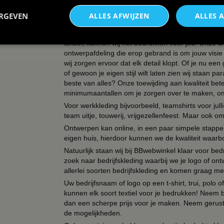
met een eigen ontwerp. Bepaal zelf de kleur, opdr
niemand anders heeft!
ERGEVEN
ALLES AFWIJZEN
ALLES 
Verander textiel in buitengewone kunst - Wij zijn j
meesterwerken. Of het nu T-shirts, tassen, schorten
textiel, kunnen wij het bedrukken voor jou! Onze cr
ontwerpafdeling die erop gebrand is om jouw visie t
wij zorgen ervoor dat elk detail klopt. Of je nu ee
of gewoon je eigen stijl wilt laten zien wij staan
beste van alles? Onze toewijding aan kwaliteit be
minimumaantallen om je zorgen over te maken, omda
Voor werkkleding bijvoorbeeld, teamshirts voor jul
team uitje, touwerij, vrijgezellenfeest. Maar ook 
Ontwerpen kan online, in een paar simpele stappen,
eigen huis, hierdoor kunnen we de kwaliteit waarb
Natuurlijk staan wij bij BBwebwinkel klaar voor be
zoek naar bedrijfskleding waarbij we je logo of ontw
allerlei soorten bedrijfskleding en komen graag me
Uw bedrijfsnaam of logo op een t-shirt, trui, polo
kunnen elk soort textiel voor je bedrukken! Neem b
dan een scherpe prijs voor je maken. Neem gerust 
de mogelijkheden.