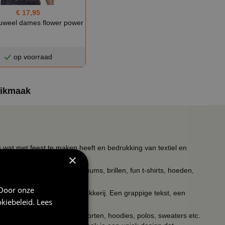
€ 17,95
fluweel dames flower power
op voorraad
dikmaak
s wat met feest te maken heeft en bedrukking van textiel en
×
timent verkleedkleding kostuums, brillen, fun t-shirts, hoeden,
 Door onze
ieldrukkerij en keramiekdrukkerij. Een grappige tekst, een
kiebeleid
.
Lees
of een unieke print?
kken, petjes, tegeltjes, schorten, hoodies, polos, sweaters etc.