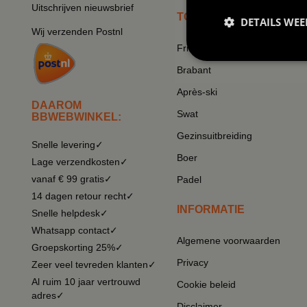
Uitschrijven nieuwsbrief
TOP THEMA'S
DETAILS WE
Wij verzenden Postnl
Frikandel
Brabant
Après-ski
DAAROM
Swat
BBWEBWINKEL:
Gezinsuitbreiding
Snelle levering✓
Boer
Lage verzendkosten✓
vanaf € 99 gratis✓
Padel
14 dagen retour recht✓
INFORMATIE
Snelle helpdesk✓
Whatsapp contact✓
Algemene voorwaarden
Groepskorting 25%✓
Privacy
Zeer veel tevreden klanten✓
Al ruim 10 jaar vertrouwd
Cookie beleid
adres✓
Disclaimer