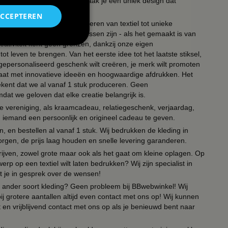
uk en het lettertype en zo maak je een uniek design dat
ACCEPTEREN
ouw partners in het transformeren van textiel tot unieke
, polos, petten of zelfs koussen zijn - als het gemaakt is van
eativiteit kent geen grenzen, dankzij onze eigen
ot leven te brengen. Van het eerste idee tot het laatste stiksel,
n gepersonaliseerd geschenk wilt creëren, je merk wilt promoten
 paraat met innovatieve ideeën en hoogwaardige afdrukken. Het
tekent dat we al vanaf 1 stuk produceren. Geen
t we geloven dat elke creatie belangrijk is.
lie vereniging, als kraamcadeau, relatiegeschenk, verjaardag,
om iemand een persoonlijk en origineel cadeau te geven.
 en bestellen al vanaf 1 stuk. Wij bedrukken de kleding in
orgen, de prijs laag houden en snelle levering garanderen.
drijven, zowel grote maar ook als het gaat om kleine oplagen. Op
erp op een textiel wilt laten bedrukken? Wij zijn specialist in
t je in gesprek over de wensen!
 of ander soort kleding? Geen probleem bij BBwebwinkel! Wij
ij grotere aantallen altijd even contact met ons op! Wij kunnen
en vrijblijvend contact met ons op als je benieuwd bent naar