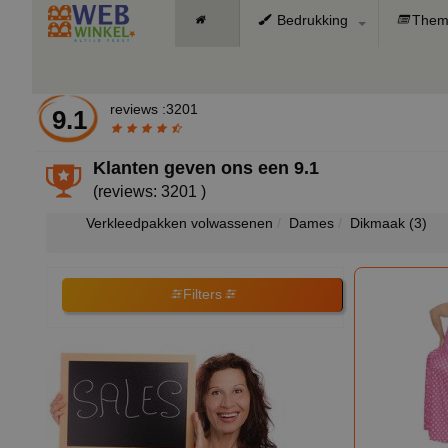
Bedrukking
Them
reviews :3201
9.1
Klanten geven ons een
9.1
(reviews: 3201 )
Verkleedpakken volwassenen
Dames
Dikmaak
(3)
Filters