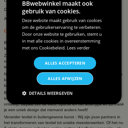
Cookie beleid
BBwebwinkel maakt ook
Disclaimer
gebruik van cookies.
AI-transparantieverklaring
Deze website maakt gebruik van cookies
om de gebruikerservaring te verbeteren.
OVER BBWEBWINKEL.NL
Door onze website te gebruiken, stemt u
in met alle cookies in overeenstemming
BBwebwinkel is een webshop die zich richt op alles wat met feest
met ons
Cookiebeleid
.
Lees verder
te maken heeft en bedrukking van textiel en keramiek!
Zo kun je bij ons terecht voor een uitgebreid assortiment
verkleedkleding kostuums, brillen, fun t-shirts, hoeden, mokken,
ALLES ACCEPTEREN
tegeltjes, petjes, schorten.
Naast de verkleedkleding hebben wij een eigen textieldrukkerij en
ALLES AFWIJZEN
keramiekdrukkerij. Een grappige tekst, een slogan, een quote je
bedrijfslogo, een naam, foto of een unieke print?
Bij ons kun je simpel en snel kleding bedrukken, mokken, petjes,
DETAILS WEERGEVEN
tegeltjes, schorten, hoodies, polos, sweaters etc. met een eigen
ontwerp. Bepaal zelf de kleur, opdruk en het lettertype en zo maak
je een uniek design dat niemand anders heeft!
Verander textiel in buitengewone kunst - Wij zijn jouw partners in
het transformeren van textiel tot unieke meesterwerken. Of het nu