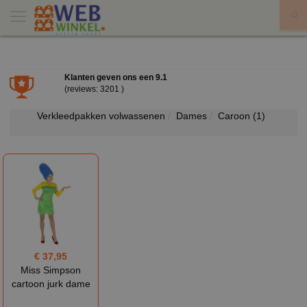
X
Klanten geven ons een
9.1
(reviews: 3201 )
Verkleedpakken volwassenen
Dames
Caroon
(1)
€ 37,95
Miss Simpson
cartoon jurk dame