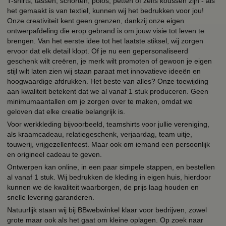
T-shirts, tassen, schorten, polos, petten of zelfs koussen zijn - als
het gemaakt is van textiel, kunnen wij het bedrukken voor jou!
Onze creativiteit kent geen grenzen, dankzij onze eigen
ontwerpafdeling die erop gebrand is om jouw visie tot leven te
brengen. Van het eerste idee tot het laatste stiksel, wij zorgen
ervoor dat elk detail klopt. Of je nu een gepersonaliseerd
geschenk wilt creëren, je merk wilt promoten of gewoon je eigen
stijl wilt laten zien wij staan paraat met innovatieve ideeën en
hoogwaardige afdrukken. Het beste van alles? Onze toewijding
aan kwaliteit betekent dat we al vanaf 1 stuk produceren. Geen
minimumaantallen om je zorgen over te maken, omdat we
geloven dat elke creatie belangrijk is.
Voor werkkleding bijvoorbeeld, teamshirts voor jullie vereniging,
als kraamcadeau, relatiegeschenk, verjaardag, team uitje,
touwerij, vrijgezellenfeest. Maar ook om iemand een persoonlijk
en origineel cadeau te geven.
Ontwerpen kan online, in een paar simpele stappen, en bestellen
al vanaf 1 stuk. Wij bedrukken de kleding in eigen huis, hierdoor
kunnen we de kwaliteit waarborgen, de prijs laag houden en
snelle levering garanderen.
Natuurlijk staan wij bij BBwebwinkel klaar voor bedrijven, zowel
grote maar ook als het gaat om kleine oplagen. Op zoek naar