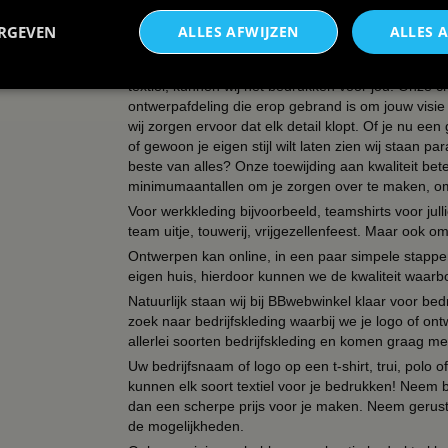
met een eigen ontwerp. Bepaal zelf de kleur, opdr
niemand anders heeft!
ERGEVEN
ALLES AFWIJZEN
ALLES 
Verander textiel in buitengewone kunst - Wij zijn j
meesterwerken. Of het nu T-shirts, tassen, schorten
textiel, kunnen wij het bedrukken voor jou! Onze cr
ontwerpafdeling die erop gebrand is om jouw visie t
wij zorgen ervoor dat elk detail klopt. Of je nu ee
of gewoon je eigen stijl wilt laten zien wij staan
beste van alles? Onze toewijding aan kwaliteit be
minimumaantallen om je zorgen over te maken, omda
Voor werkkleding bijvoorbeeld, teamshirts voor jul
team uitje, touwerij, vrijgezellenfeest. Maar ook 
Ontwerpen kan online, in een paar simpele stappen,
eigen huis, hierdoor kunnen we de kwaliteit waarb
Natuurlijk staan wij bij BBwebwinkel klaar voor be
zoek naar bedrijfskleding waarbij we je logo of ontw
allerlei soorten bedrijfskleding en komen graag me
Uw bedrijfsnaam of logo op een t-shirt, trui, polo
kunnen elk soort textiel voor je bedrukken! Neem b
dan een scherpe prijs voor je maken. Neem gerust 
de mogelijkheden.