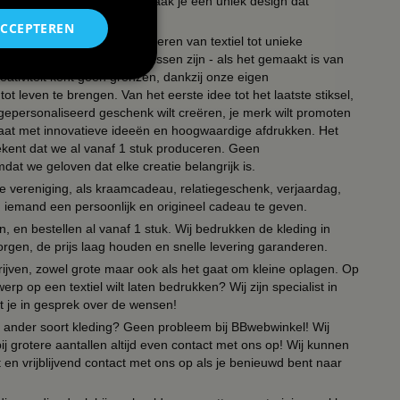
uk en het lettertype en zo maak je een uniek design dat
ACCEPTEREN
ouw partners in het transformeren van textiel tot unieke
, polos, petten of zelfs koussen zijn - als het gemaakt is van
eativiteit kent geen grenzen, dankzij onze eigen
ot leven te brengen. Van het eerste idee tot het laatste stiksel,
n gepersonaliseerd geschenk wilt creëren, je merk wilt promoten
 paraat met innovatieve ideeën en hoogwaardige afdrukken. Het
tekent dat we al vanaf 1 stuk produceren. Geen
t we geloven dat elke creatie belangrijk is.
lie vereniging, als kraamcadeau, relatiegeschenk, verjaardag,
om iemand een persoonlijk en origineel cadeau te geven.
 en bestellen al vanaf 1 stuk. Wij bedrukken de kleding in
orgen, de prijs laag houden en snelle levering garanderen.
drijven, zowel grote maar ook als het gaat om kleine oplagen. Op
erp op een textiel wilt laten bedrukken? Wij zijn specialist in
t je in gesprek over de wensen!
 of ander soort kleding? Geen probleem bij BBwebwinkel! Wij
ij grotere aantallen altijd even contact met ons op! Wij kunnen
en vrijblijvend contact met ons op als je benieuwd bent naar