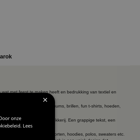
barok
s wat met feest te maken heeft en bedrukking van textiel en
×
timent verkleedkleding kostuums, brillen, fun t-shirts, hoeden,
 Door onze
ieldrukkerij en keramiekdrukkerij. Een grappige tekst, een
kiebeleid
.
Lees
of een unieke print?
kken, petjes, tegeltjes, schorten, hoodies, polos, sweaters etc.