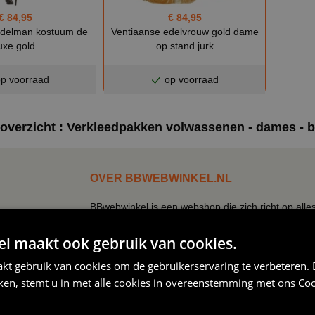
€ 84,95
€ 84,95
edelman kostuum de
Ventiaanse edelvrouw gold dame
uxe gold
op stand jurk
p voorraad
op voorraad
overzicht : Verkleedpakken volwassenen - dames - 
OVER BBWEBWINKEL.NL
BBwebwinkel is een webshop die zich richt op alle
keramiek!
Zo kun je bij ons terecht voor een uitgebreid assor
 maakt ook gebruik van cookies.
mokken, tegeltjes, petjes, schorten.
kt gebruik van cookies om de gebruikerservaring te verbeteren.
Naast de verkleedkleding hebben wij een eigen text
iken, stemt u in met alle cookies in overeenstemming met ons
Coo
slogan, een quote je bedrijfslogo, een naam, foto 
Bij ons kun je simpel en snel kleding bedrukken, mo