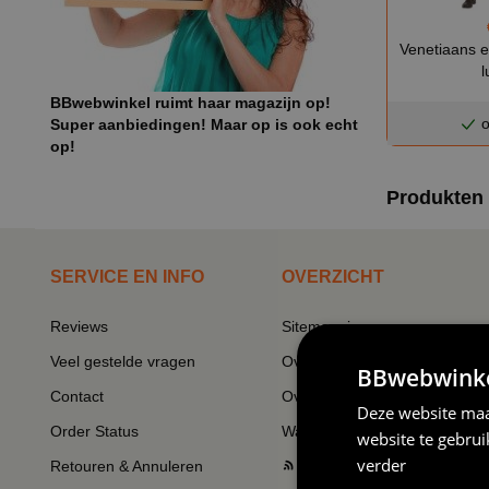
Venetiaans 
l
BBwebwinkel ruimt haar magazijn op!
o
Super aanbiedingen! Maar op is ook echt
op!
Produkten 
SERVICE EN INFO
OVERZICHT
Reviews
Sitemapping
Veel gestelde vragen
Overzicht thema's
BBwebwinkel
Contact
Overzicht rubrieken
Deze website maa
Order Status
Wat vinden klanten van ons
website te gebru
verder
Retouren & Annuleren
RSS