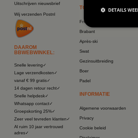
Uitschrijven nieuwsbrief
TOP THEMA'S
DETAILS WE
Wij verzenden Postnl
Frikandel
Brabant
Après-ski
DAAROM
Swat
BBWEBWINKEL:
Gezinsuitbreiding
Snelle levering✓
Boer
Lage verzendkosten✓
vanaf € 99 gratis✓
Padel
14 dagen retour recht✓
INFORMATIE
Snelle helpdesk✓
Whatsapp contact✓
Algemene voorwaarden
Groepskorting 25%✓
Privacy
Zeer veel tevreden klanten✓
Al ruim 10 jaar vertrouwd
Cookie beleid
adres✓
Disclaimer