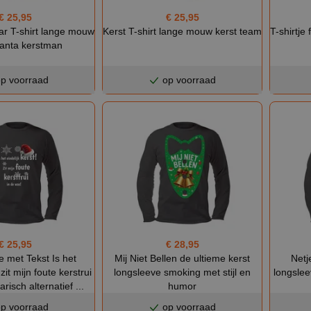
€ 25,95
€ 25,95
r T-shirt lange mouw
Kerst T-shirt lange mouw kerst team
T-shirtje
santa kerstman
p voorraad
op voorraad
€ 25,95
€ 28,95
 met Tekst Is het
Mij Niet Bellen de ultieme kerst
Netj
 zit mijn foute kerstrui
longsleeve smoking met stijl en
longslee
arisch alternatief ...
humor
p voorraad
op voorraad