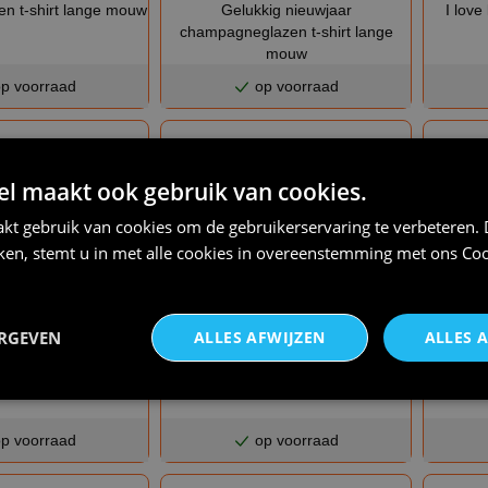
en t-shirt lange mouw
Gelukkig nieuwjaar
I love
champagneglazen t-shirt lange
mouw
p voorraad
op voorraad
 maakt ook gebruik van cookies.
kt gebruik van cookies om de gebruikerservaring te verbeteren.
iken, stemt u in met alle cookies in overeenstemming met ons
Coo
ERGEVEN
ALLES AFWIJZEN
ALLES 
€ 24,95
€ 24,95
-shirt lange mouw
Merry x mas lange mouw t-shirt
Rendi
nder baard
p voorraad
op voorraad