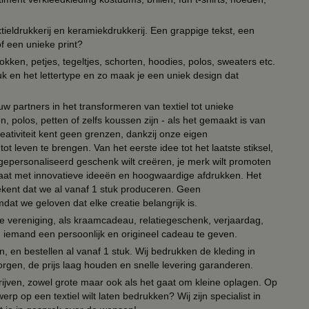
ieldrukkerij en keramiekdrukkerij. Een grappige tekst, een
of een unieke print?
kken, petjes, tegeltjes, schorten, hoodies, polos, sweaters etc.
uk en het lettertype en zo maak je een uniek design dat
ouw partners in het transformeren van textiel tot unieke
, polos, petten of zelfs koussen zijn - als het gemaakt is van
eativiteit kent geen grenzen, dankzij onze eigen
ot leven te brengen. Van het eerste idee tot het laatste stiksel,
n gepersonaliseerd geschenk wilt creëren, je merk wilt promoten
 paraat met innovatieve ideeën en hoogwaardige afdrukken. Het
tekent dat we al vanaf 1 stuk produceren. Geen
t we geloven dat elke creatie belangrijk is.
lie vereniging, als kraamcadeau, relatiegeschenk, verjaardag,
om iemand een persoonlijk en origineel cadeau te geven.
 en bestellen al vanaf 1 stuk. Wij bedrukken de kleding in
orgen, de prijs laag houden en snelle levering garanderen.
drijven, zowel grote maar ook als het gaat om kleine oplagen. Op
erp op een textiel wilt laten bedrukken? Wij zijn specialist in