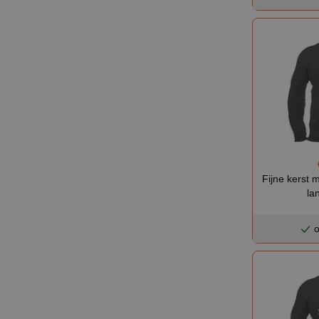
Fijne kerst m
la
o