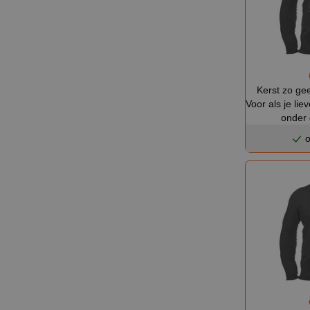
Kerst zo gee
Voor als je lie
onder
o