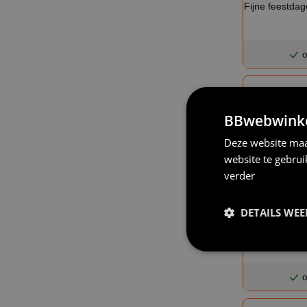
Fijne feestdag
o
BBwebwinkel
Deze website maa
website te gebru
verder
DETAILS WE
Kerstman t
zo
o