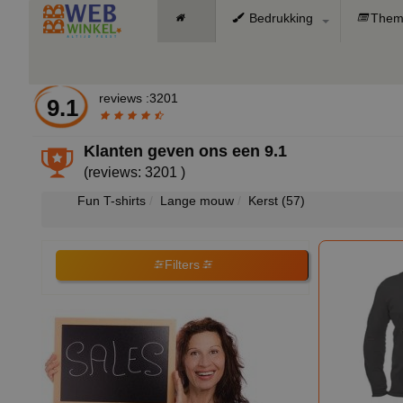
Bedrukking
Them
reviews :3201
9.1
Klanten geven ons een
9.1
(reviews: 3201 )
Fun T-shirts
Lange mouw
Kerst
(57)
Filters