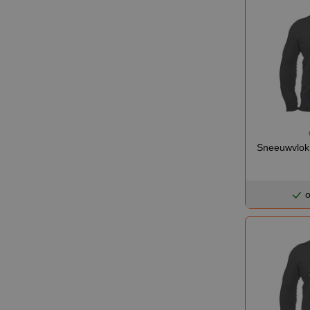
Sneeuwvlok 
o