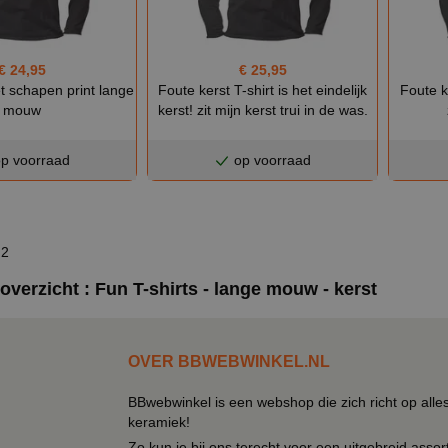
€ 24,95
€ 25,95
t schapen print lange
Foute kerst T-shirt is het eindelijk
Foute k
mouw
kerst! zit mijn kerst trui in de was.
p voorraad
op voorraad
 2
overzicht : Fun T-shirts - lange mouw - kerst
OVER BBWEBWINKEL.NL
BBwebwinkel is een webshop die zich richt op alle
keramiek!
Zo kun je bij ons terecht voor een uitgebreid assor