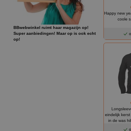
Happy new yea
coole 
BBwebwinkel ruimt haar magazijn op!
Super aanbiedingen! Maar op is ook echt
o
op!
Longsleeve
eindelijk kerst
in de was hil
o