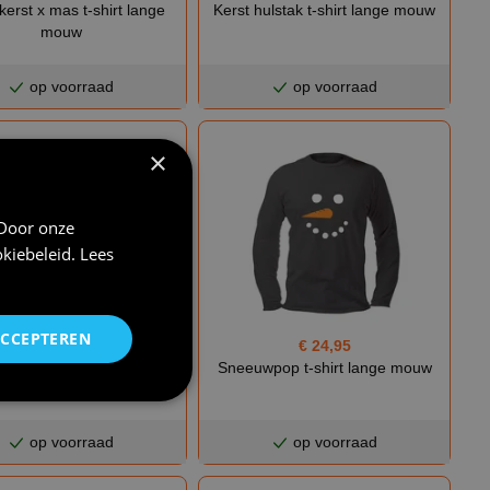
 kerst x mas t-shirt lange
Kerst hulstak t-shirt lange mouw
mouw
op voorraad
op voorraad
×
 Door onze
kiebeleid
.
Lees
ACCEPTEREN
€ 24,95
€ 24,95
eren t-shirt lange mouw
Sneeuwpop t-shirt lange mouw
op voorraad
op voorraad