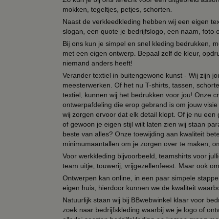
mokken, tegeltjes, petjes, schorten.
Naast de verkleedkleding hebben wij een eigen text
slogan, een quote je bedrijfslogo, een naam, foto 
Bij ons kun je simpel en snel kleding bedrukken, mo
met een eigen ontwerp. Bepaal zelf de kleur, opdr
niemand anders heeft!
Verander textiel in buitengewone kunst - Wij zijn j
meesterwerken. Of het nu T-shirts, tassen, schorten
textiel, kunnen wij het bedrukken voor jou! Onze cr
ontwerpafdeling die erop gebrand is om jouw visie t
wij zorgen ervoor dat elk detail klopt. Of je nu ee
of gewoon je eigen stijl wilt laten zien wij staan
beste van alles? Onze toewijding aan kwaliteit be
minimumaantallen om je zorgen over te maken, omda
Voor werkkleding bijvoorbeeld, teamshirts voor jul
team uitje, touwerij, vrijgezellenfeest. Maar ook 
Ontwerpen kan online, in een paar simpele stappen,
eigen huis, hierdoor kunnen we de kwaliteit waarb
Natuurlijk staan wij bij BBwebwinkel klaar voor be
zoek naar bedrijfskleding waarbij we je logo of ontw