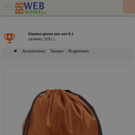
X
Klanten geven ons een
9.1
(reviews: 3201 )
Accessoires
Tassen
Rugtassen