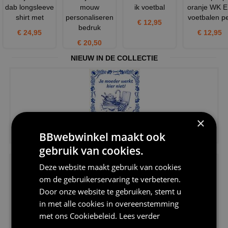
dab longsleeve
mouw
ik voetbal
oranje WK 
shirt met
personaliseren
voetbalen p
€ 12,95
bedruk
€ 24,95
€ 12,95
€ 20,50
NIEUW IN DE COLLECTIE
×
€11,95
BBwebwinkel maakt ook
Tegeltje voor opruimen kantine...
gebruik van cookies.
Deze website maakt gebruik van cookies
om de gebruikerservaring te verbeteren.
Door onze website te gebruiken, stemt u
in met alle cookies in overeenstemming
€20,95
met ons
Cookiebeleid
.
Lees verder
Shirtje de koek is nog niet op...