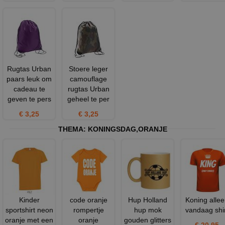
Rugtas Urban
Stoere leger
paars leuk om
camouflage
cadeau te
rugtas Urban
geven te pers
geheel te per
€ 3,25
€ 3,25
THEMA:
KONINGSDAG
,
ORANJE
Kinder
code oranje
Hup Holland
Koning alle
sportshirt neon
rompertje
hup mok
vandaag shi
oranje met een
oranje
gouden glitters