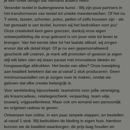
je een uniek design dat niemand anders heeft!
Verander textiel in buitengewone kunst - Wij zijn jouw partners in
het transformeren van textiel tot unieke meesterwerken. Of het nu
T-shirts, tassen, schorten, polos, petten of zelfs koussen zijn - als
het gemaakt is van textiel, kunnen wij het bedrukken voor jou!
Onze creativiteit kent geen grenzen, dankzij onze eigen
ontwerpafdeling die erop gebrand is om jouw visie tot leven te
brengen. Van het eerste idee tot het laatste stiksel, wij zorgen
ervoor dat elk detail klopt. Of je nu een gepersonaliseerd
geschenk wilt creëren, je merk wilt promoten of gewoon je eigen
stijl wilt laten zien wij staan paraat met innovatieve ideeën en
hoogwaardige afdrukken. Het beste van alles? Onze toewijding
aan kwaliteit betekent dat we al vanaf 1 stuk produceren. Geen
minimumaantallen om je zorgen over te maken, omdat we
geloven dat elke creatie belangrijk is.
Voor werkkleding bijvoorbeeld, teamshirts voor jullie vereniging,
als kraamcadeau, relatiegeschenk, verjaardag, team uitje,
touwerij, vrijgezellenfeest. Maar ook om iemand een persoonlijk
en origineel cadeau te geven.
Ontwerpen kan online, in een paar simpele stappen, en bestellen
al vanaf 1 stuk. Wij bedrukken de kleding in eigen huis, hierdoor
kunnen we de kwaliteit waarborgen, de prijs laag houden en