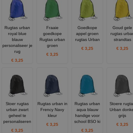
Rugtas urban
Fraaie
Goedkope
Goud gele
royal blue
goedkope
appel groen
rugtas urba
blauw
Rugtas urban
rugtas Urban
strandtas
personaliseer je
groen
€ 3,25
€ 3,25
rug
€ 3,25
€ 3,25
Stoer rugtas
Rugtas urban in
Rugtas urban
Stoere rugt
urban zwart
Frency Navy
aqua blauw
Urban donk
geheel te
kleur
handige voor
grijs
personaliseren
school BSO ki
€ 3,25
€ 3,25
€ 3,25
€ 3,25