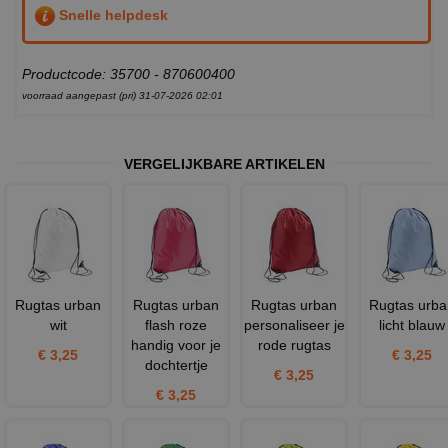
Snelle helpdesk
Productcode: 35700 - 870600400
voorraad aangepast (pri) 31-07-2026 02:01
VERGELIJKBARE ARTIKELEN
Rugtas urban
Rugtas urban
Rugtas urban
Rugtas urba
wit
flash roze
personaliseer je
licht blauw
handig voor je
rode rugtas
€ 3,25
€ 3,25
dochtertje
€ 3,25
€ 3,25