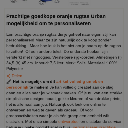
Prachtige goedkope oranje rugtas Urban
mogelijkheid om te personaliseren
Een prachtige oranje rugtas die je geheel naar eigen stijl kan
personaliseren! Maar ze zijn natuurlijk ook te koop zonder
bedrukking. Maar hoe leuk is het niet om je naam op de rugtas
te zetten! Of een andere tekst! De onderste hoeken zijn
versterkt met ringoogjes. Verstelbare rijgkoorden. Afmetingen (l)
34,5 (h) 45 cm. Inhoud: 7,5 liter. Merk: Sol’s, Materiaal :100%
Polyester
Delen
Het is mogelijk om dit
artikel volledig uniek en
persoonlijk
te maken!
Je kan volledig creatief aan de slag
gaan en alles naar jouw smaak maken. Of je nu van een strakke
simplistische designs houdt, gekke kleuren of van drukke prints,
het is allemaal aan jou. Natuurlijk ook leuk om online te
ontwerpen en weg te geven als cadeau. Of voor
groepsactiviteiten waar je als één groep een eenheid wilt
uitstralen. Met onze simpele
ontwerptool
en uitstekende service
heb jij je unieke produkt snel in huis.
personaliseer Prachtige