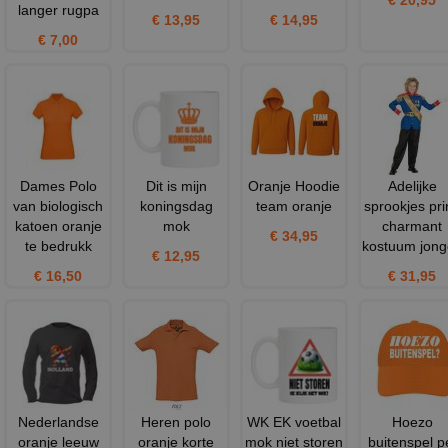
€ 20,95
langer rugpa
€ 13,95
€ 14,95
€ 7,00
Dames Polo
Dit is mijn
Oranje Hoodie
Adelijke
van biologisch
koningsdag
team oranje
sprookjes pri
katoen oranje
mok
charmant
€ 34,95
te bedrukk
kostuum jon
€ 12,95
€ 16,50
€ 31,95
Nederlandse
Heren polo
WK EK voetbal
Hoezo
oranje leeuw
oranje korte
mok niet storen
buitenspel p