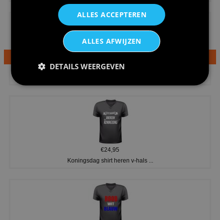
ALLES ACCEPTEREN
ALLES AFWIJZEN
DETAILS WEERGEVEN
€24,95
Dames v hals t-shirt prinses v...
€24,95
Koningsdag shirt heren v-hals ...