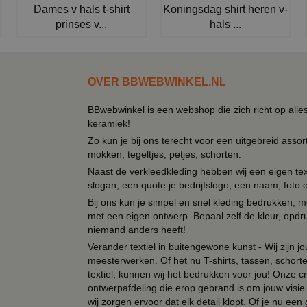
Dames v hals t-shirt
Koningsdag shirt heren v-
prinses v...
hals ...
OVER BBWEBWINKEL.NL
BBwebwinkel is een webshop die zich richt op alle
keramiek!
Zo kun je bij ons terecht voor een uitgebreid assor
mokken, tegeltjes, petjes, schorten.
Naast de verkleedkleding hebben wij een eigen text
slogan, een quote je bedrijfslogo, een naam, foto 
Bij ons kun je simpel en snel kleding bedrukken, mo
met een eigen ontwerp. Bepaal zelf de kleur, opdr
niemand anders heeft!
Verander textiel in buitengewone kunst - Wij zijn j
meesterwerken. Of het nu T-shirts, tassen, schorten
textiel, kunnen wij het bedrukken voor jou! Onze cr
ontwerpafdeling die erop gebrand is om jouw visie t
wij zorgen ervoor dat elk detail klopt. Of je nu ee