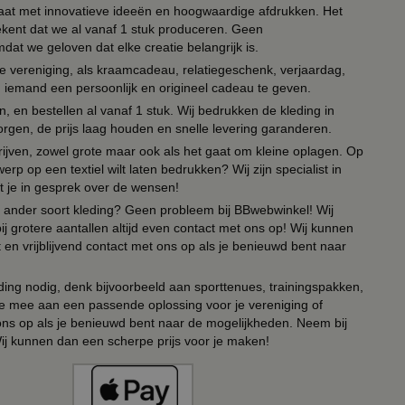
 paraat met innovatieve ideeën en hoogwaardige afdrukken. Het
tekent dat we al vanaf 1 stuk produceren. Geen
t we geloven dat elke creatie belangrijk is.
lie vereniging, als kraamcadeau, relatiegeschenk, verjaardag,
om iemand een persoonlijk en origineel cadeau te geven.
 en bestellen al vanaf 1 stuk. Wij bedrukken de kleding in
orgen, de prijs laag houden en snelle levering garanderen.
drijven, zowel grote maar ook als het gaat om kleine oplagen. Op
erp op een textiel wilt laten bedrukken? Wij zijn specialist in
t je in gesprek over de wensen!
 of ander soort kleding? Geen probleem bij BBwebwinkel! Wij
ij grotere aantallen altijd even contact met ons op! Wij kunnen
en vrijblijvend contact met ons op als je benieuwd bent naar
ing nodig, denk bijvoorbeeld aan sporttenues, trainingspakken,
e mee aan een passende oplossing voor je vereniging of
 ons op als je benieuwd bent naar de mogelijkheden. Neem bij
Wij kunnen dan een scherpe prijs voor je maken!