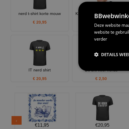
nerd t-shirt korte mouw
Karakter bril met helder glas
BBwebwinkel
€ 20,95
€ 4,95
Deze website maa
website te gebru
verder
DETAILS WE
IT nerd shirt
De bril voor nerds
€ 20,95
€ 2,50
€11,95
€20,95