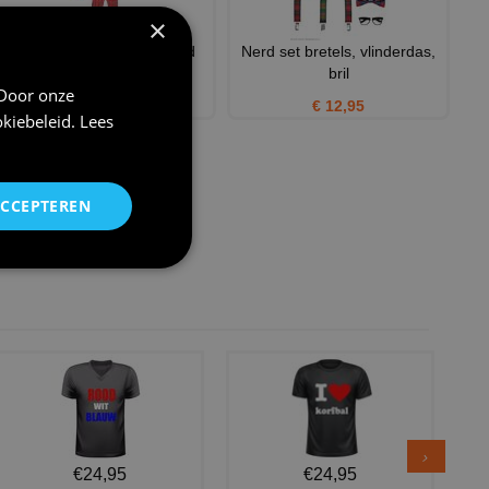
×
Sukkeltje van de klas nerd
Nerd set bretels, vlinderdas,
kostuum
bril
 Door onze
€ 37,95
€ 12,95
kiebeleid
.
Lees
ACCEPTEREN
€24,95
€24,95