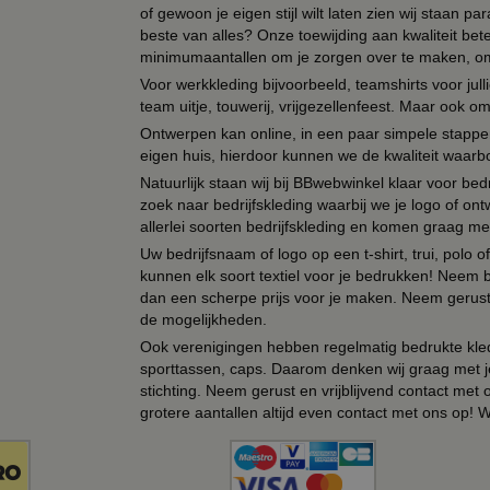
of gewoon je eigen stijl wilt laten zien wij staan
beste van alles? Onze toewijding aan kwaliteit be
minimumaantallen om je zorgen over te maken, omda
Voor werkkleding bijvoorbeeld, teamshirts voor jul
team uitje, touwerij, vrijgezellenfeest. Maar ook 
Ontwerpen kan online, in een paar simpele stappen,
eigen huis, hierdoor kunnen we de kwaliteit waarb
Natuurlijk staan wij bij BBwebwinkel klaar voor be
zoek naar bedrijfskleding waarbij we je logo of ontw
allerlei soorten bedrijfskleding en komen graag me
Uw bedrijfsnaam of logo op een t-shirt, trui, polo
kunnen elk soort textiel voor je bedrukken! Neem b
dan een scherpe prijs voor je maken. Neem gerust 
de mogelijkheden.
Ook verenigingen hebben regelmatig bedrukte kled
sporttassen, caps. Daarom denken wij graag met j
stichting. Neem gerust en vrijblijvend contact met
grotere aantallen altijd even contact met ons op! 