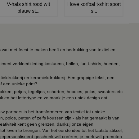
V-hals shirt rood wit
I love korfbal t-shirt sport
blauw st...
s...
s wat met feest te maken heeft en bedrukking van textiel en
timent verkleedkleding kostuums, brillen, fun t-shirts, hoeden,
ieldrukkerij en keramiekdrukkerij. Een grappige tekst, een
of een unieke print?
kken, petjes, tegeltjes, schorten, hoodies, polos, sweaters etc.
uk en het lettertype en zo maak je een uniek design dat
ouw partners in het transformeren van textiel tot unieke
, polos, petten of zelfs koussen zijn - als het gemaakt is van
eativiteit kent geen grenzen, dankzij onze eigen
ot leven te brengen. Van het eerste idee tot het laatste stiksel,
n gepersonaliseerd geschenk wilt creëren, je merk wilt promoten