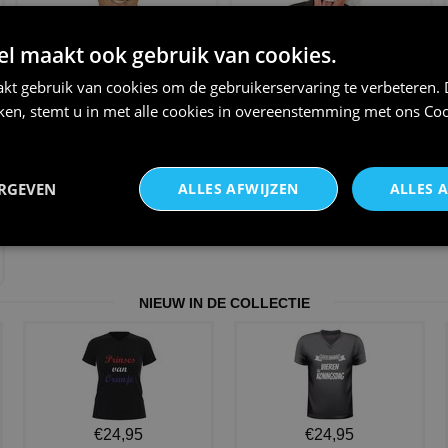
pruik nerd
Einstein pruik en snor
 maakt ook gebruik van cookies.
professor nerd
€ 13,95
kt gebruik van cookies om de gebruikerservaring te verbeteren.
€ 12,95
iken, stemt u in met alle cookies in overeenstemming met ons
Coo
ERGEVEN
ALLES AFWIJZEN
ALLES 
NIEUW IN DE COLLECTIE
€24,95
€24,95