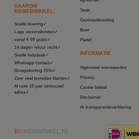
Après-ski
DAAROM
Swat
BBWEBWINKEL:
Gezinsuitbreiding
Snelle levering✓
Boer
Lage verzendkosten✓
vanaf € 99 gratis✓
Padel
14 dagen retour recht✓
INFORMATIE
Snelle helpdesk✓
Whatsapp contact✓
Algemene voorwaarden
Groepskorting 25%✓
Privacy
Zeer veel tevreden klanten✓
Al ruim 10 jaar vertrouwd
Cookie beleid
adres✓
Disclaimer
AI-transparantieverklaring
B
BWEBWINKEL.NL