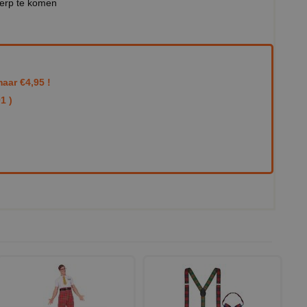
werp te komen
aar €4,95 !
1 )