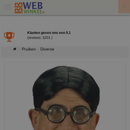
X
Klanten geven ons een
9.1
(reviews: 3201 )
Pruiken
Diverse