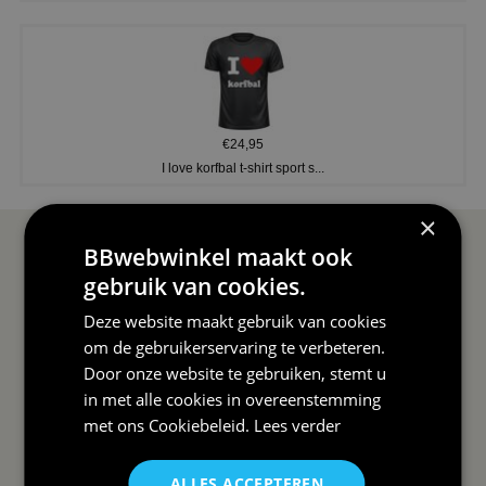
€24,95
I love korfbal t-shirt sport s...
×
BBwebwinkel maakt ook
SERVICE EN INFO
OVERZICHT
gebruik van cookies.
Reviews
Sitemapping
Deze website maakt gebruik van cookies
Veel gestelde vragen
Overzicht thema's
om de gebruikerservaring te verbeteren.
Door onze website te gebruiken, stemt u
Contact
Overzicht rubrieken
in met alle cookies in overeenstemming
Order Status
Wat vinden klanten van ons
met ons
Cookiebeleid
.
Lees verder
Retouren & Annuleren
RSS
Uitschrijven nieuwsbrief
ALLES ACCEPTEREN