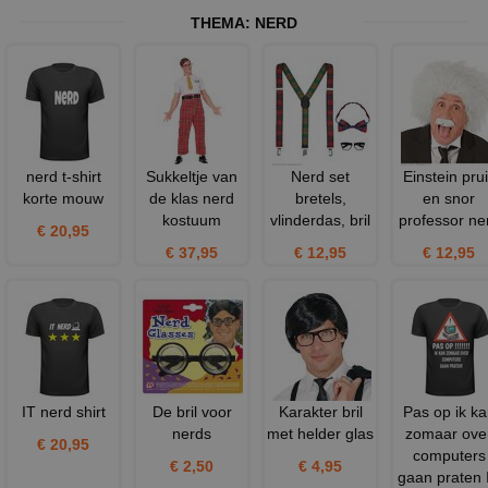
THEMA:
NERD
nerd t-shirt
Sukkeltje van
Nerd set
Einstein pru
korte mouw
de klas nerd
bretels,
en snor
kostuum
vlinderdas, bril
professor ne
€ 20,95
€ 37,95
€ 12,95
€ 12,95
IT nerd shirt
De bril voor
Karakter bril
Pas op ik ka
nerds
met helder glas
zomaar ove
€ 20,95
computers
€ 2,50
€ 4,95
gaan praten 