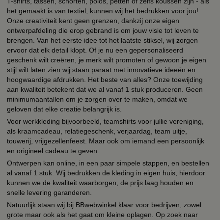
T-shirts, tassen, schorten, polos, petten of zelfs koussen zijn - als
het gemaakt is van textiel, kunnen wij het bedrukken voor jou!
Onze creativiteit kent geen grenzen, dankzij onze eigen
ontwerpafdeling die erop gebrand is om jouw visie tot leven te
brengen. Van het eerste idee tot het laatste stiksel, wij zorgen
ervoor dat elk detail klopt. Of je nu een gepersonaliseerd
geschenk wilt creëren, je merk wilt promoten of gewoon je eigen
stijl wilt laten zien wij staan paraat met innovatieve ideeën en
hoogwaardige afdrukken. Het beste van alles? Onze toewijding
aan kwaliteit betekent dat we al vanaf 1 stuk produceren. Geen
minimumaantallen om je zorgen over te maken, omdat we
geloven dat elke creatie belangrijk is.
Voor werkkleding bijvoorbeeld, teamshirts voor jullie vereniging,
als kraamcadeau, relatiegeschenk, verjaardag, team uitje,
touwerij, vrijgezellenfeest. Maar ook om iemand een persoonlijk
en origineel cadeau te geven.
Ontwerpen kan online, in een paar simpele stappen, en bestellen
al vanaf 1 stuk. Wij bedrukken de kleding in eigen huis, hierdoor
kunnen we de kwaliteit waarborgen, de prijs laag houden en
snelle levering garanderen.
Natuurlijk staan wij bij BBwebwinkel klaar voor bedrijven, zowel
grote maar ook als het gaat om kleine oplagen. Op zoek naar