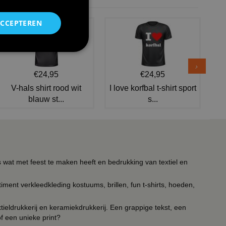
ACCEPTEREN
€24,95
€24,95
V-hals shirt rood wit
I love korfbal t-shirt sport
blauw st...
s...
s wat met feest te maken heeft en bedrukking van textiel en
timent verkleedkleding kostuums, brillen, fun t-shirts, hoeden,
ieldrukkerij en keramiekdrukkerij. Een grappige tekst, een
of een unieke print?