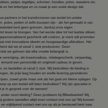
kken, petjes, tegeltjes, schorten, hoodies, polos, sweaters etc.
uk en het lettertype en zo maak je een uniek design dat
ouw partners in het transformeren van textiel tot unieke
, polos, petten of zelfs koussen zijn - als het gemaakt is van
eativiteit kent geen grenzen, dankzij onze eigen
ot leven te brengen. Van het eerste idee tot het laatste stiksel,
n gepersonaliseerd geschenk wilt creëren, je merk wilt promoten
 paraat met innovatieve ideeën en hoogwaardige afdrukken. Het
tekent dat we al vanaf 1 stuk produceren. Geen
t we geloven dat elke creatie belangrijk is.
lie vereniging, als kraamcadeau, relatiegeschenk, verjaardag,
om iemand een persoonlijk en origineel cadeau te geven.
 en bestellen al vanaf 1 stuk. Wij bedrukken de kleding in
orgen, de prijs laag houden en snelle levering garanderen.
drijven, zowel grote maar ook als het gaat om kleine oplagen. Op
erp op een textiel wilt laten bedrukken? Wij zijn specialist in
t je in gesprek over de wensen!
 of ander soort kleding? Geen probleem bij BBwebwinkel! Wij
ij grotere aantallen altijd even contact met ons op! Wij kunnen
en vrijblijvend contact met ons op als je benieuwd bent naar