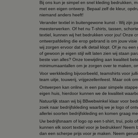
Bij ons kun je simpel en snel kleding bedrukken, mo
met een eigen ontwerp. Bepaal zelf de kleur, opdr
niemand anders heeft!
Verander textiel in buitengewone kunst - Wij zijn j
meesterwerken. Of het nu T-shirts, tassen, schorten
textiel, kunnen wij het bedrukken voor jou! Onze cr
ontwerpafdeling die erop gebrand is om jouw visie t
wij zorgen ervoor dat elk detail klopt. Of je nu ee
of gewoon je eigen stijl wilt laten zien wij staan
beste van alles? Onze toewijding aan kwaliteit be
minimumaantallen om je zorgen over te maken, omda
Voor werkkleding bijvoorbeeld, teamshirts voor jul
team uitje, touwerij, vrijgezellenfeest. Maar ook 
Ontwerpen kan online, in een paar simpele stappen,
eigen huis, hierdoor kunnen we de kwaliteit waarb
Natuurlijk staan wij bij BBwebwinkel klaar voor be
zoek naar bedrijfskleding waarbij we je logo of ontw
allerlei soorten bedrijfskleding en komen graag me
Uw bedrijfsnaam of logo op een t-shirt, trui, polo
kunnen elk soort textiel voor je bedrukken! Neem b
dan een scherpe prijs voor je maken. Neem gerust 