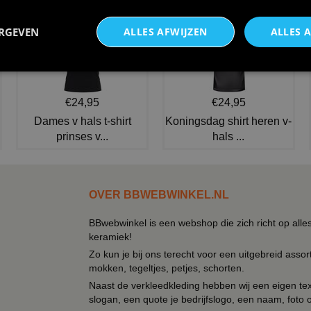
NIEUW IN DE COLLECTIE
ERGEVEN
ALLES AFWIJZEN
ALLES 
€24,95
€24,95
Dames v hals t-shirt
Koningsdag shirt heren v-
prinses v...
hals ...
OVER BBWEBWINKEL.NL
BBwebwinkel is een webshop die zich richt op alle
keramiek!
Zo kun je bij ons terecht voor een uitgebreid assor
mokken, tegeltjes, petjes, schorten.
Naast de verkleedkleding hebben wij een eigen text
slogan, een quote je bedrijfslogo, een naam, foto 