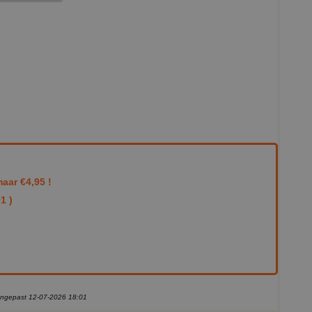
aar €4,95 !
1 )
aangepast 12-07-2026 18:01