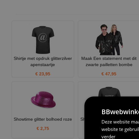
Shirtje met opdruk glitterzilver
Maak Een statement met dit
apenstaartje
zwarte pailletten bombe
€ 23,95
€ 47,95
BBwebwinkel
Showtime glitter bolhoed roze
Shirt WTF met glitter zilveren
Deze website maa
opdruk
website te gebru
€ 2,75
€ 25,95
verder