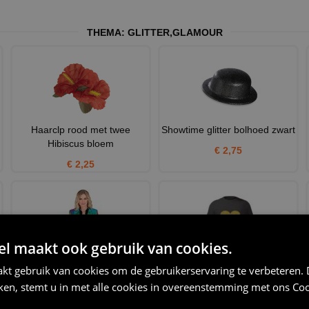
THEMA:
GLITTER
,
GLAMOUR
Haarclp rood met twee
Showtime glitter bolhoed zwart
Hibiscus bloem
€ 2,75
€ 2,25
 maakt ook gebruik van cookies.
Ga voor origineel en
Unisex longsleeve met
kt gebruik van cookies om de gebruikerservaring te verbeteren.
sprankelend met de ultieme ti
glitteren gouden hart shine
iken, stemt u in met alle cookies in overeenstemming met ons
Coo
€ 69,95
€ 25,95