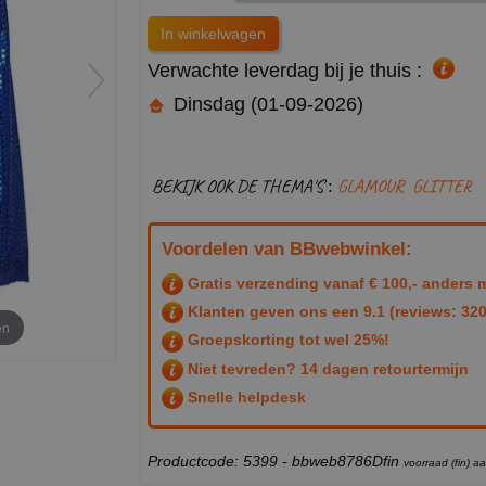
Verwachte leverdag bij je thuis :
Dinsdag (01-09-2026)
BEKIJK OOK DE THEMA'S :
GLAMOUR
GLITTER
Voordelen van BBwebwinkel:
Gratis verzending vanaf € 100,- anders m
Klanten geven ons een
9.1
(reviews: 320
en
Groepskorting tot wel 25%!
Niet tevreden? 14 dagen retourtermijn
Snelle helpdesk
Productcode: 5399 - bbweb8786Dfin
voorraad (fin) 