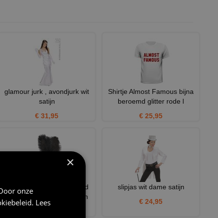
glamour jurk , avondjurk wit
Shirtje Almost Famous bijna
satijn
beroemd glitter rode l
€ 31,95
€ 25,95
×
1920s Pailleten Hoofdband
slipjas wit dame satijn
 Door onze
Goud Met Bloem En Veren
kiebeleid
.
Lees
€ 24,95
€ 8,95