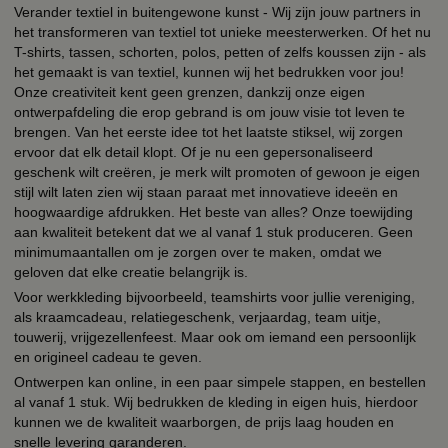
Verander textiel in buitengewone kunst - Wij zijn jouw partners in
het transformeren van textiel tot unieke meesterwerken. Of het nu
T-shirts, tassen, schorten, polos, petten of zelfs koussen zijn - als
het gemaakt is van textiel, kunnen wij het bedrukken voor jou!
Onze creativiteit kent geen grenzen, dankzij onze eigen
ontwerpafdeling die erop gebrand is om jouw visie tot leven te
brengen. Van het eerste idee tot het laatste stiksel, wij zorgen
ervoor dat elk detail klopt. Of je nu een gepersonaliseerd
geschenk wilt creëren, je merk wilt promoten of gewoon je eigen
stijl wilt laten zien wij staan paraat met innovatieve ideeën en
hoogwaardige afdrukken. Het beste van alles? Onze toewijding
aan kwaliteit betekent dat we al vanaf 1 stuk produceren. Geen
minimumaantallen om je zorgen over te maken, omdat we
geloven dat elke creatie belangrijk is.
Voor werkkleding bijvoorbeeld, teamshirts voor jullie vereniging,
als kraamcadeau, relatiegeschenk, verjaardag, team uitje,
touwerij, vrijgezellenfeest. Maar ook om iemand een persoonlijk
en origineel cadeau te geven.
Ontwerpen kan online, in een paar simpele stappen, en bestellen
al vanaf 1 stuk. Wij bedrukken de kleding in eigen huis, hierdoor
kunnen we de kwaliteit waarborgen, de prijs laag houden en
snelle levering garanderen.