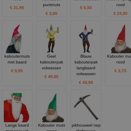
puntmuts
rood
€ 31,95
€ 6,50
€ 3,95
€ 24,95
kaboutermuts
Geel
Blauw
Kabouter mu
met baard
kabouterpak
kabouterpak
rood
volwassen
langbaard
€ 9,95
€ 3,75
volwassen
€ 49,95
€ 49,95
Lange baard
Kabouter muts
pikhouweel nep
met snor wit
groen
Halloween