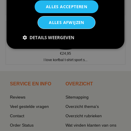
€24,95
ALLES ACCEPTEREN
V-hals shirt rood wit blauw st...
ALLES AFWIJZEN
DETAILS WEERGEVEN
€24,95
I love korfbal t-shirt sport s...
SERVICE EN INFO
OVERZICHT
Reviews
Sitemapping
Veel gestelde vragen
Overzicht thema's
Contact
Overzicht rubrieken
Order Status
Wat vinden klanten van ons