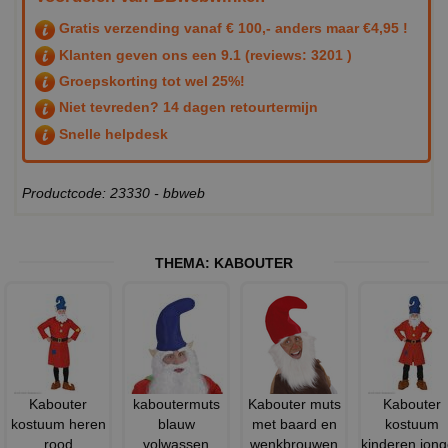
Gratis verzending vanaf € 100,- anders maar €4,95 !
Klanten geven ons een
9.1
(reviews: 3201 )
Groepskorting tot wel 25%!
Niet tevreden? 14 dagen retourtermijn
Snelle helpdesk
Productcode: 23330 - bbweb
THEMA:
KABOUTER
Kabouter
kaboutermuts
Kabouter muts
Kabouter
kostuum heren
blauw
met baard en
kostuum
rood
volwassen
wenkbrouwen
kinderen jon