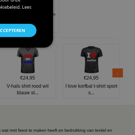
kiebeleid
.
Lees
Kabouter kostuum kinderen
jongen blauw
€ 24,95
ACCEPTEREN
€24,95
€24,95
V-hals shirt rood wit
I love korfbal t-shirt sport
blauw st...
s...
s wat met feest te maken heeft en bedrukking van textiel en