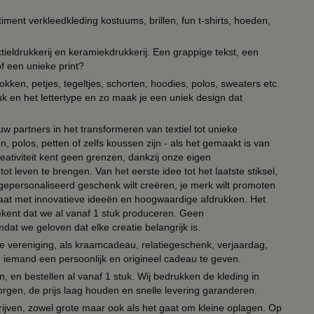
timent verkleedkleding kostuums, brillen, fun t-shirts, hoeden,
ieldrukkerij en keramiekdrukkerij. Een grappige tekst, een
of een unieke print?
kken, petjes, tegeltjes, schorten, hoodies, polos, sweaters etc.
uk en het lettertype en zo maak je een uniek design dat
ouw partners in het transformeren van textiel tot unieke
, polos, petten of zelfs koussen zijn - als het gemaakt is van
eativiteit kent geen grenzen, dankzij onze eigen
ot leven te brengen. Van het eerste idee tot het laatste stiksel,
n gepersonaliseerd geschenk wilt creëren, je merk wilt promoten
 paraat met innovatieve ideeën en hoogwaardige afdrukken. Het
tekent dat we al vanaf 1 stuk produceren. Geen
t we geloven dat elke creatie belangrijk is.
lie vereniging, als kraamcadeau, relatiegeschenk, verjaardag,
om iemand een persoonlijk en origineel cadeau te geven.
 en bestellen al vanaf 1 stuk. Wij bedrukken de kleding in
orgen, de prijs laag houden en snelle levering garanderen.
drijven, zowel grote maar ook als het gaat om kleine oplagen. Op