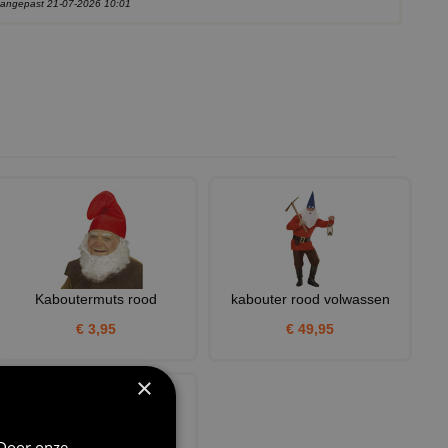
 aangepast 21-07-2026 10:01
Kaboutermuts rood
kabouter rood volwassen
€ 3,95
€ 49,95
×
 Door onze