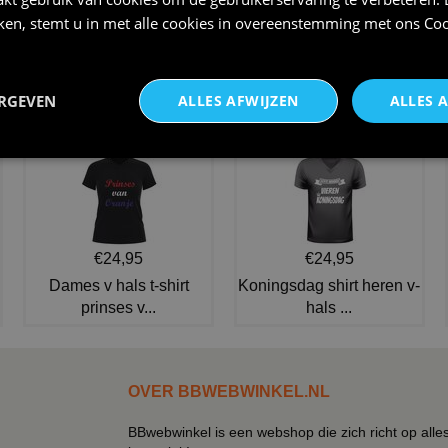
iken, stemt u in met alle cookies in overeenstemming met ons
Coo
Kabouter kind verkleedkleren
Blauw kabouterpak langbaard
volwassen
€ 9,75
€ 49,95
ERGEVEN
ALLES AFWIJZEN
ALLES 
NIEUW IN DE COLLECTIE
€24,95
€24,95
Dames v hals t-shirt
Koningsdag shirt heren v-
prinses v...
hals ...
OVER BBWEBWINKEL.NL
BBwebwinkel is een webshop die zich richt op alle