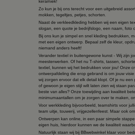
keramiek!
Zo kun je bij ons terecht voor een uitgebreid assor
mokken, tegeltjes, petjes, schorten.
Naast de verkleedkleding hebben wij een eigen text
slogan, een quote je bedrijfslogo, een naam, foto 
Bij ons kun je simpel en snel kleding bedrukken, mo
met een eigen ontwerp. Bepaal zelf de kleur, opdr
niemand anders heeft!
Verander textiel in buitengewone kunst - Wij zijn j
meesterwerken. Of het nu T-shirts, tassen, schorten
textiel, kunnen wij het bedrukken voor jou! Onze cr
ontwerpafdeling die erop gebrand is om jouw visie t
wij zorgen ervoor dat elk detail klopt. Of je nu ee
of gewoon je eigen stijl wilt laten zien wij staan
beste van alles? Onze toewijding aan kwaliteit be
minimumaantallen om je zorgen over te maken, omda
Voor werkkleding bijvoorbeeld, teamshirts voor jul
team uitje, touwerij, vrijgezellenfeest. Maar ook 
Ontwerpen kan online, in een paar simpele stappen,
eigen huis, hierdoor kunnen we de kwaliteit waarb
Natuurlijk staan wij bij BBwebwinkel klaar voor be