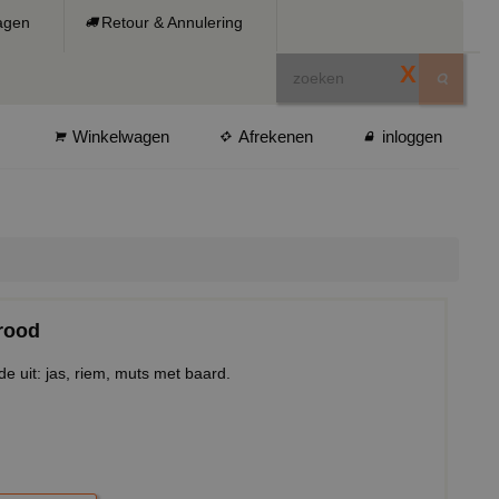
ragen
Retour & Annulering
X
Winkelwagen
Afrekenen
inloggen
rood
 uit: jas, riem, muts met baard.