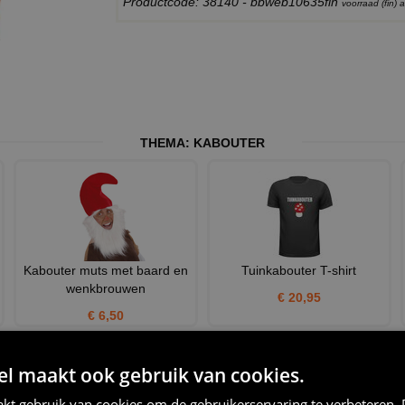
Productcode: 38140 - bbweb10635fin
voorraad (fin)
THEMA:
KABOUTER
Kabouter muts met baard en
Tuinkabouter T-shirt
wenkbrouwen
€ 20,95
€ 6,50
 maakt ook gebruik van cookies.
kt gebruik van cookies om de gebruikerservaring te verbeteren.