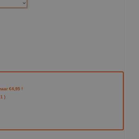
aar €4,95 !
1 )