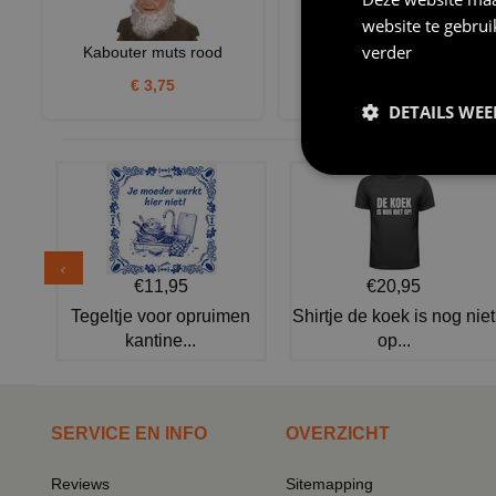
website te gebru
verder
Kabouter muts rood
Kabouter T-shirt
€ 3,75
€ 20,95
DETAILS WE
€11,95
€20,95
Tegeltje voor opruimen
Shirtje de koek is nog niet
kantine...
op...
SERVICE EN INFO
OVERZICHT
Reviews
Sitemapping