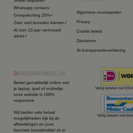
Snelle helpdesk✓
Whatsapp contact✓
Algemene voorwaarden
Groepskorting 25%✓
Privacy
Zeer veel tevreden klanten✓
Al ruim 10 jaar vertrouwd
Cookie beleid
adres✓
Disclaimer
AI-transparantieverklaring
B
BWEBWINKEL.NL
Bestel gemakkelijk online met
je laptop, ipad of mobieltje
Veilig betalen met iDE
onze website is 100%
responsive.
Wij bieden vele betaal
Veilig betalen met Ba
mogelijkheden kijk bij de
afbeeldingen en jouw
favoriete betaalmiddel zit er