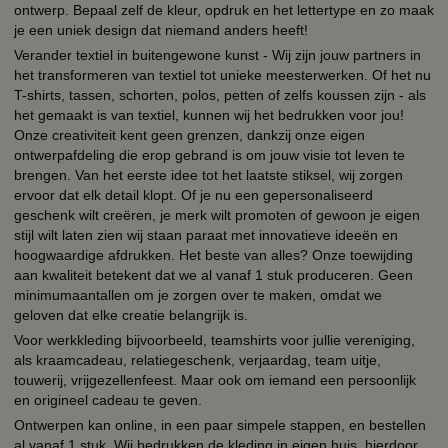
ontwerp. Bepaal zelf de kleur, opdruk en het lettertype en zo maak
je een uniek design dat niemand anders heeft!
Verander textiel in buitengewone kunst - Wij zijn jouw partners in
het transformeren van textiel tot unieke meesterwerken. Of het nu
T-shirts, tassen, schorten, polos, petten of zelfs koussen zijn - als
het gemaakt is van textiel, kunnen wij het bedrukken voor jou!
Onze creativiteit kent geen grenzen, dankzij onze eigen
ontwerpafdeling die erop gebrand is om jouw visie tot leven te
brengen. Van het eerste idee tot het laatste stiksel, wij zorgen
ervoor dat elk detail klopt. Of je nu een gepersonaliseerd
geschenk wilt creëren, je merk wilt promoten of gewoon je eigen
stijl wilt laten zien wij staan paraat met innovatieve ideeën en
hoogwaardige afdrukken. Het beste van alles? Onze toewijding
aan kwaliteit betekent dat we al vanaf 1 stuk produceren. Geen
minimumaantallen om je zorgen over te maken, omdat we
geloven dat elke creatie belangrijk is.
Voor werkkleding bijvoorbeeld, teamshirts voor jullie vereniging,
als kraamcadeau, relatiegeschenk, verjaardag, team uitje,
touwerij, vrijgezellenfeest. Maar ook om iemand een persoonlijk
en origineel cadeau te geven.
Ontwerpen kan online, in een paar simpele stappen, en bestellen
al vanaf 1 stuk. Wij bedrukken de kleding in eigen huis, hierdoor