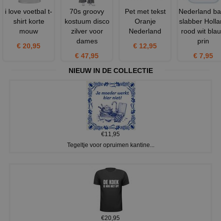
i love voetbal t-
70s groovy
Pet met tekst
Nederland b
shirt korte
kostuum disco
Oranje
slabber Holl
mouw
zilver voor
Nederland
rood wit bla
dames
prin
€ 20,95
€ 12,95
€ 47,95
€ 7,95
NIEUW IN DE COLLECTIE
€11,95
Tegeltje voor opruimen kantine...
€20,95