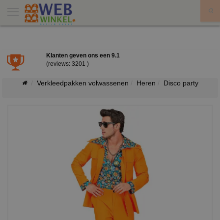
X
Klanten geven ons een
9.1
(reviews: 3201 )
Verkleedpakken volwassenen
Heren
Disco party