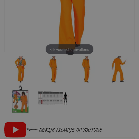
klik voor schermvullend
BEKIJK FILMPJE OP YOUTUBE