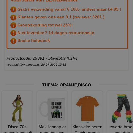
Gratis verzending vanaf € 100,- anders maar €4,95 !
Klanten geven ons een
9.1
(reviews: 3201 )
Groepskorting tot wel 25%!
Niet tevreden? 14 dagen retourtermijn
Snelle helpdesk
Productcode: 29391 - bbweb09401fin
voorraad (fin) aangepast 20-07-2026 15:31
THEMA:
ORANJE
,
DISCO
Disco 70s
Mok ik snap er
Klassieke heren
zwarte broe
groovy jumpsuit
geen bal van
T-shirt oranje
met drie