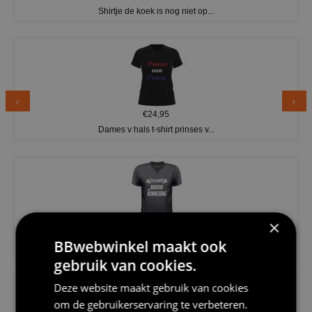
Shirtje de koek is nog niet op...
€24,95
Dames v hals t-shirt prinses v...
×
€24,95
BBwebwinkel maakt ook
Koningsdag shirt heren v-hals ...
gebruik van cookies.
Deze website maakt gebruik van cookies
om de gebruikerservaring te verbeteren.