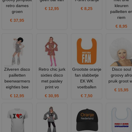
retro dames
kleuren
€ 12,95
€ 8,25
groen
pailletten e
riem
€ 37,95
€ 8,95
Zilveren disco
Retro chic jurk
Grootste oranje
Disco soul
pailletten
sixties disco
fan slabbetje
groovy afro
beenwarmers
met paisley
EK WK
pruik groot w
eighties bee
print vo
voetballen
€ 15,95
€ 12,95
€ 30,95
€ 7,50