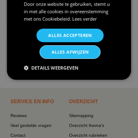
Door onze website te gebruiken, stemt u
in met alle cookies in overeenstemming
€24,95
met ons
Cookiebeleid
.
Lees verder
V-hals shirt rood wit blauw st...
ALLES ACCEPTEREN
ALLES AFWIJZEN
DETAILS WEERGEVEN
€24,95
I love korfbal t-shirt sport s...
SERVICE EN INFO
OVERZICHT
Reviews
Sitemapping
Veel gestelde vragen
Overzicht thema's
Contact
Overzicht rubrieken