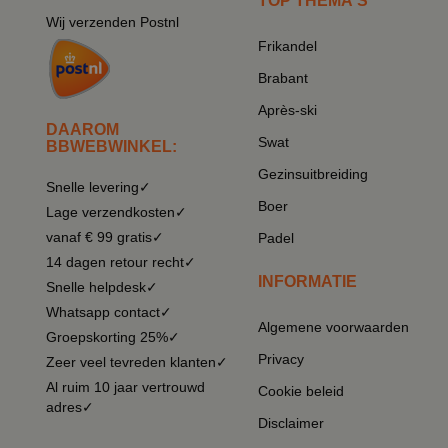
TOP THEMA'S
Wij verzenden Postnl
Frikandel
Brabant
Après-ski
DAAROM
Swat
BBWEBWINKEL:
Gezinsuitbreiding
Snelle levering✓
Boer
Lage verzendkosten✓
vanaf € 99 gratis✓
Padel
14 dagen retour recht✓
INFORMATIE
Snelle helpdesk✓
Whatsapp contact✓
Algemene voorwaarden
Groepskorting 25%✓
Privacy
Zeer veel tevreden klanten✓
Al ruim 10 jaar vertrouwd
Cookie beleid
adres✓
Disclaimer