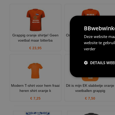
BBwebwinkel
Grappig oranje shirtje! Geen
Oranje shirtje voor het EK WK
Deze website maa
voetbal maar bitterba
Duitse tekst Grappig
website te gebru
€ 23,95
€ 22,95
verder
DETAILS WE
Modern T-shirt voor hem fraai
Dit is mijn EK slabbetje oranje
heren shirt oranje k
voetballen grappig
€ 7,25
€ 7,50