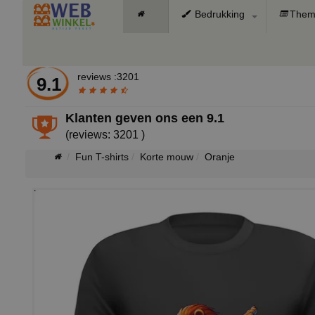
Bedrukking
Them
reviews :3201
9.1
Klanten geven ons een
9.1
(reviews: 3201 )
Fun T-shirts
Korte mouw
Oranje