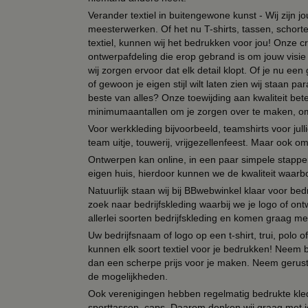
Verander textiel in buitengewone kunst - Wij zijn j
meesterwerken. Of het nu T-shirts, tassen, schorten
textiel, kunnen wij het bedrukken voor jou! Onze cr
ontwerpafdeling die erop gebrand is om jouw visie t
wij zorgen ervoor dat elk detail klopt. Of je nu ee
of gewoon je eigen stijl wilt laten zien wij staan
beste van alles? Onze toewijding aan kwaliteit be
minimumaantallen om je zorgen over te maken, omda
Voor werkkleding bijvoorbeeld, teamshirts voor jul
team uitje, touwerij, vrijgezellenfeest. Maar ook 
Ontwerpen kan online, in een paar simpele stappen,
eigen huis, hierdoor kunnen we de kwaliteit waarb
Natuurlijk staan wij bij BBwebwinkel klaar voor be
zoek naar bedrijfskleding waarbij we je logo of ontw
allerlei soorten bedrijfskleding en komen graag me
Uw bedrijfsnaam of logo op een t-shirt, trui, polo
kunnen elk soort textiel voor je bedrukken! Neem b
dan een scherpe prijs voor je maken. Neem gerust 
de mogelijkheden.
Ook verenigingen hebben regelmatig bedrukte kled
sporttassen, caps. Daarom denken wij graag met j