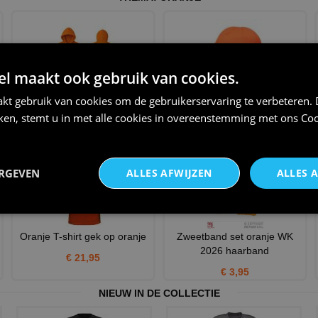
 maakt ook gebruik van cookies.
Oranje hoodie team oranje in
Muts Beanie oranje met led
kt gebruik van cookies om de gebruikerservaring te verbeteren.
de kleuren rood wit b
verlichting
iken, stemt u in met alle cookies in overeenstemming met ons
Coo
€ 39,95
€ 24,95
ERGEVEN
ALLES AFWIJZEN
ALLES 
Oranje T-shirt gek op oranje
Zweetband set oranje WK
2026 haarband
€ 21,95
€ 3,95
NIEUW IN DE COLLECTIE