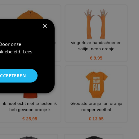
×
Klassieke heren polo Pique
vingerloze handschoenen
 Door onze
oranje EK WK voetbal Ne
satijn, neon oranje
kiebeleid
.
Lees
€ 15,50
€ 9,95
ACCEPTEREN
ik hoef echt niet te testen ik
Grootste oranje fan oranje
heb gewoon oranje k
romper voetbal
€ 25,95
€ 13,95