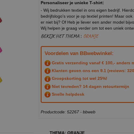
Personaliseer je unieke T-shirt:
- Wij bedrukken textiel in ons eigen bedrijf. Hier
bedrijfslogo's voor je op textiel printen! Maar ook
er niet bij? Of Heb je liever een ander model b
Wij helpen je graag verder om tot een uniek ont
BEKIJK HET THEMA :
ORANJE
Voordelen van BBwebwinkel:
Gratis verzending vanaf € 100,- anders m
Klanten geven ons een
9.1
(reviews: 320
Groepskorting tot wel 25%!
Niet tevreden? 14 dagen retourtermijn
Snelle helpdesk
Productcode: 52267 - bbweb
THEMA:
ORANJE