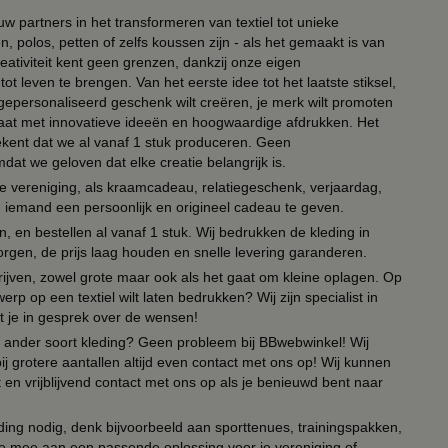
ouw partners in het transformeren van textiel tot unieke
, polos, petten of zelfs koussen zijn - als het gemaakt is van
eativiteit kent geen grenzen, dankzij onze eigen
ot leven te brengen. Van het eerste idee tot het laatste stiksel,
n gepersonaliseerd geschenk wilt creëren, je merk wilt promoten
 paraat met innovatieve ideeën en hoogwaardige afdrukken. Het
tekent dat we al vanaf 1 stuk produceren. Geen
t we geloven dat elke creatie belangrijk is.
lie vereniging, als kraamcadeau, relatiegeschenk, verjaardag,
om iemand een persoonlijk en origineel cadeau te geven.
 en bestellen al vanaf 1 stuk. Wij bedrukken de kleding in
orgen, de prijs laag houden en snelle levering garanderen.
drijven, zowel grote maar ook als het gaat om kleine oplagen. Op
erp op een textiel wilt laten bedrukken? Wij zijn specialist in
t je in gesprek over de wensen!
 of ander soort kleding? Geen probleem bij BBwebwinkel! Wij
ij grotere aantallen altijd even contact met ons op! Wij kunnen
en vrijblijvend contact met ons op als je benieuwd bent naar
ing nodig, denk bijvoorbeeld aan sporttenues, trainingspakken,
e mee aan een passende oplossing voor je vereniging of