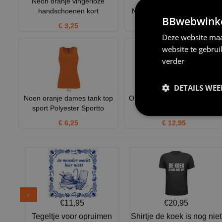
Neon oranje vingerloze
V-hals shirt Holland in
handschoenen kort
Nederlandse vlag kleuren r
BBwebwinkel
€ 3,25
€ 24,95
Deze website maa
website te gebru
verder
DETAILS WE
Noen oranje dames tank top
Oranje WK petje Wir sind die
sport Polyester Sportto
Holländer
€ 6,25
€ 12,95
€11,95
€20,95
Tegeltje voor opruimen
Shirtje de koek is nog niet