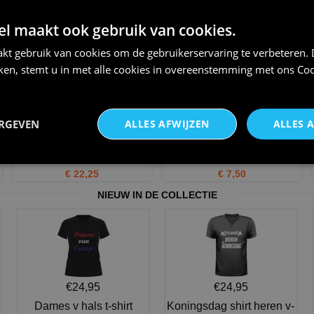
Pet met tekst Goal Doelpunt
Kampioenen oranje shirt EK
scoren!
WK voetbal mok
 maakt ook gebruik van cookies.
€ 12,95
€ 12,95
kt gebruik van cookies om de gebruikerservaring te verbeteren.
iken, stemt u in met alle cookies in overeenstemming met ons
Coo
ERGEVEN
ALLES AFWIJZEN
ALLES 
Oranje sweatshirt mannen met
Ik brul als een leeuw oranje
polyester bedrukbaar
slabbetje EK WK voetb
€ 22,25
€ 7,50
NIEUW IN DE COLLECTIE
€24,95
€24,95
Dames v hals t-shirt
Koningsdag shirt heren v-