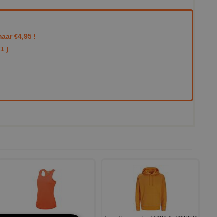
aar €4,95 !
1 )