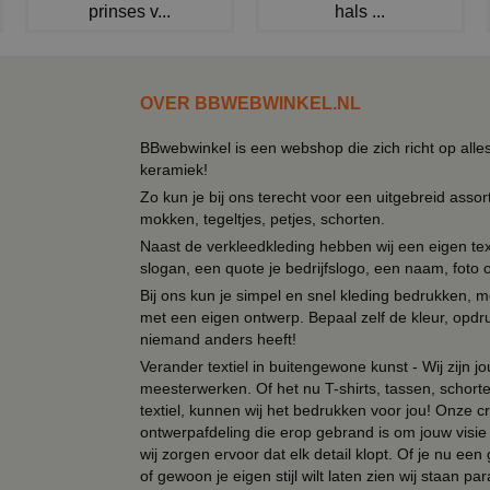
prinses v...
hals ...
OVER BBWEBWINKEL.NL
BBwebwinkel is een webshop die zich richt op alle
keramiek!
Zo kun je bij ons terecht voor een uitgebreid assor
mokken, tegeltjes, petjes, schorten.
Naast de verkleedkleding hebben wij een eigen text
slogan, een quote je bedrijfslogo, een naam, foto 
Bij ons kun je simpel en snel kleding bedrukken, mo
met een eigen ontwerp. Bepaal zelf de kleur, opdr
niemand anders heeft!
Verander textiel in buitengewone kunst - Wij zijn j
meesterwerken. Of het nu T-shirts, tassen, schorten
textiel, kunnen wij het bedrukken voor jou! Onze cr
ontwerpafdeling die erop gebrand is om jouw visie t
wij zorgen ervoor dat elk detail klopt. Of je nu ee
of gewoon je eigen stijl wilt laten zien wij staan