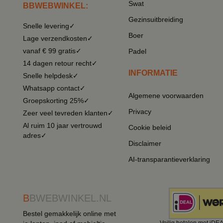
Swat
BBWEBWINKEL:
Gezinsuitbreiding
Snelle levering✓
Boer
Lage verzendkosten✓
vanaf € 99 gratis✓
Padel
14 dagen retour recht✓
INFORMATIE
Snelle helpdesk✓
Whatsapp contact✓
Algemene voorwaarden
Groepskorting 25%✓
Privacy
Zeer veel tevreden klanten✓
Al ruim 10 jaar vertrouwd
Cookie beleid
adres✓
Disclaimer
AI-transparantieverklaring
B
BWEBWINKEL.NL
Bestel gemakkelijk online met