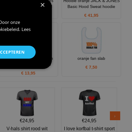
Sport T-shirt oranje dames
Hoodie oranje JACK & JONES
×
zonder mouw te personal
Basic Hood Sweat hoodie
€ 9,95
€ 41,95
 Door onze
kiebeleid
.
Lees
ACCEPTEREN
papa heeft eenmaal in zijn
oranje fan slab
leven raak geschoten ro
€ 7,50
€ 13,95
€24,95
€24,95
V-hals shirt rood wit
I love korfbal t-shirt sport