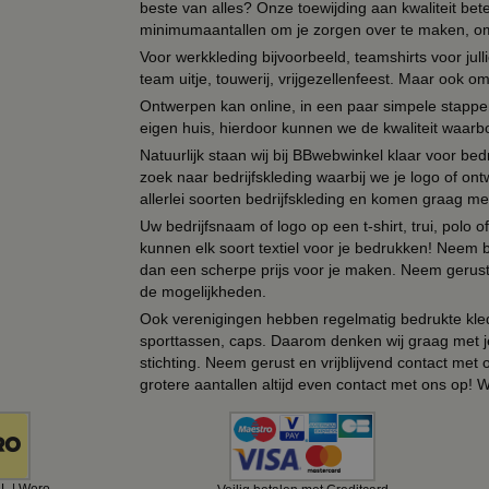
beste van alles? Onze toewijding aan kwaliteit be
minimumaantallen om je zorgen over te maken, omda
Voor werkkleding bijvoorbeeld, teamshirts voor jul
team uitje, touwerij, vrijgezellenfeest. Maar ook 
Ontwerpen kan online, in een paar simpele stappen,
eigen huis, hierdoor kunnen we de kwaliteit waarb
Natuurlijk staan wij bij BBwebwinkel klaar voor be
zoek naar bedrijfskleding waarbij we je logo of ontw
allerlei soorten bedrijfskleding en komen graag me
Uw bedrijfsnaam of logo op een t-shirt, trui, polo
kunnen elk soort textiel voor je bedrukken! Neem b
dan een scherpe prijs voor je maken. Neem gerust 
de mogelijkheden.
Ook verenigingen hebben regelmatig bedrukte kled
sporttassen, caps. Daarom denken wij graag met j
stichting. Neem gerust en vrijblijvend contact met
grotere aantallen altijd even contact met ons op! 