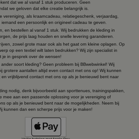
tekent dat we al vanaf 1 stuk produceren. Geen
t we geloven dat elke creatie belangrijk is.
lie vereniging, als kraamcadeau, relatiegeschenk, verjaardag,
om iemand een persoonlijk en origineel cadeau te geven.
 en bestellen al vanaf 1 stuk. Wij bedrukken de kleding in
orgen, de prijs laag houden en snelle levering garanderen.
drijven, zowel grote maar ook als het gaat om kleine oplagen. Op
erp op een textiel wilt laten bedrukken? Wij zijn specialist in
t je in gesprek over de wensen!
 of ander soort kleding? Geen probleem bij BBwebwinkel! Wij
ij grotere aantallen altijd even contact met ons op! Wij kunnen
en vrijblijvend contact met ons op als je benieuwd bent naar
ing nodig, denk bijvoorbeeld aan sporttenues, trainingspakken,
e mee aan een passende oplossing voor je vereniging of
 ons op als je benieuwd bent naar de mogelijkheden. Neem bij
Wij kunnen dan een scherpe prijs voor je maken!