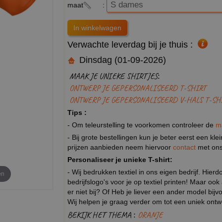
maat
:
Verwachte leverdag bij je thuis :
Dinsdag (01-09-2026)
MAAK JE UNIEKE SHIRTJES:
ONTWERP JE GEPERSONALISEERD T-SHIRT
ONTWERP JE GEPERSONALISEERD V-HALS T-SH
Tips :
- Om teleurstelling te voorkomen controleer de
m
- Bij grote bestellingen kun je beter eerst een kl
prijzen aanbieden neem hiervoor
contact
met ons
Personaliseer je unieke T-shirt:
- Wij bedrukken textiel in ons eigen bedrijf. Hier
en
bedrijfslogo's voor je op textiel printen! Maar ook
er niet bij? Of Heb je liever een ander model b
Wij helpen je graag verder om tot een uniek ont
BEKIJK HET THEMA :
ORANJE