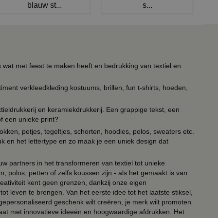
blauw st...
s...
s wat met feest te maken heeft en bedrukking van textiel en
timent verkleedkleding kostuums, brillen, fun t-shirts, hoeden,
ieldrukkerij en keramiekdrukkerij. Een grappige tekst, een
of een unieke print?
kken, petjes, tegeltjes, schorten, hoodies, polos, sweaters etc.
uk en het lettertype en zo maak je een uniek design dat
ouw partners in het transformeren van textiel tot unieke
, polos, petten of zelfs koussen zijn - als het gemaakt is van
eativiteit kent geen grenzen, dankzij onze eigen
ot leven te brengen. Van het eerste idee tot het laatste stiksel,
n gepersonaliseerd geschenk wilt creëren, je merk wilt promoten
 paraat met innovatieve ideeën en hoogwaardige afdrukken. Het