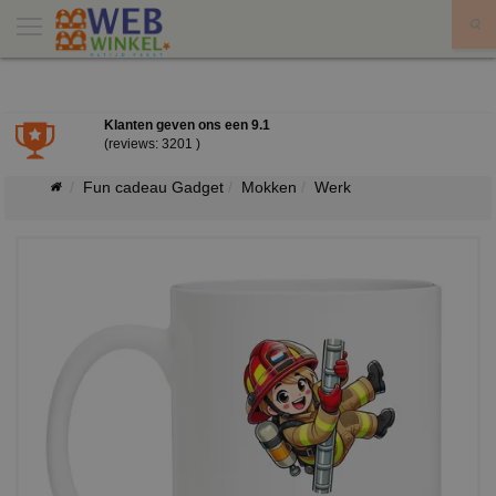
X
Klanten geven ons een
9.1
(reviews: 3201 )
Fun cadeau Gadget
Mokken
Werk