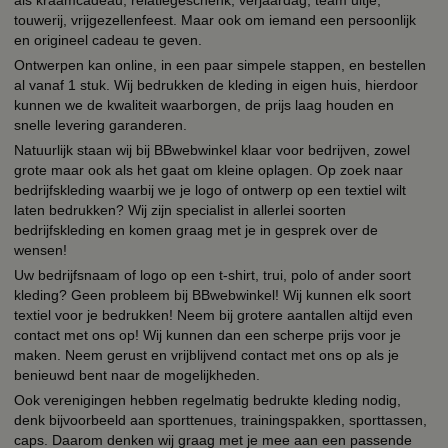
als kraamcadeau, relatiegeschenk, verjaardag, team uitje,
touwerij, vrijgezellenfeest. Maar ook om iemand een persoonlijk
en origineel cadeau te geven.
Ontwerpen kan online, in een paar simpele stappen, en bestellen
al vanaf 1 stuk. Wij bedrukken de kleding in eigen huis, hierdoor
kunnen we de kwaliteit waarborgen, de prijs laag houden en
snelle levering garanderen.
Natuurlijk staan wij bij BBwebwinkel klaar voor bedrijven, zowel
grote maar ook als het gaat om kleine oplagen. Op zoek naar
bedrijfskleding waarbij we je logo of ontwerp op een textiel wilt
laten bedrukken? Wij zijn specialist in allerlei soorten
bedrijfskleding en komen graag met je in gesprek over de
wensen!
Uw bedrijfsnaam of logo op een t-shirt, trui, polo of ander soort
kleding? Geen probleem bij BBwebwinkel! Wij kunnen elk soort
textiel voor je bedrukken! Neem bij grotere aantallen altijd even
contact met ons op! Wij kunnen dan een scherpe prijs voor je
maken. Neem gerust en vrijblijvend contact met ons op als je
benieuwd bent naar de mogelijkheden.
Ook verenigingen hebben regelmatig bedrukte kleding nodig,
denk bijvoorbeeld aan sporttenues, trainingspakken, sporttassen,
caps. Daarom denken wij graag met je mee aan een passende