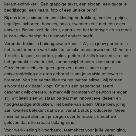
keramiekdrukkerij. Een grappige tekst, een slogan, een quote je
bedrijfslogo, een naam, foto of een unieke print?
Bij ons kun je simpel en snel kleding bedrukken, mokken, petjes,
tegeltjes, schorten, hoodies, polos, sweaters etc. met een eigen
ontwerp. Bepaal zelf de kleur, opdruk en het lettertype en zo maak
je een uniek design dat niemand anders heeft!
Verander textiel in buitengewone kunst - Wij zijn jouw partners in
het transformeren van textiel tot unieke meesterwerken. Of het nu
T-shirts, tassen, schorten, polos, petten of zelfs koussen zijn - als
het gemaakt is van textiel, kunnen wij het bedrukken voor jou!
Onze creativiteit kent geen grenzen, dankzij onze eigen
ontwerpafdeling die erop gebrand is om jouw visie tot leven te
brengen. Van het eerste idee tot het laatste stiksel, wij zorgen
ervoor dat elk detail klopt. Of je nu een gepersonaliseerd
geschenk wilt creëren, je merk wilt promoten of gewoon je eigen
stijl wilt laten zien wij staan paraat met innovatieve ideeën en
hoogwaardige afdrukken. Het beste van alles? Onze toewijding
aan kwaliteit betekent dat we al vanaf 1 stuk produceren. Geen
minimumaantallen om je zorgen over te maken, omdat we
geloven dat elke creatie belangrijk is.
Voor werkkleding bijvoorbeeld, teamshirts voor jullie vereniging,