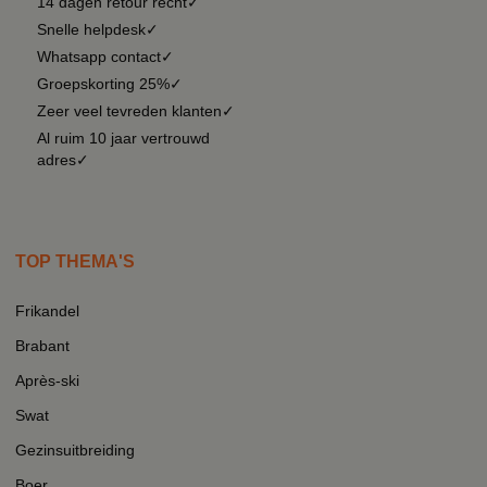
14 dagen retour recht✓
Snelle helpdesk✓
Whatsapp contact✓
Groepskorting 25%✓
Zeer veel tevreden klanten✓
Al ruim 10 jaar vertrouwd
adres✓
TOP THEMA'S
Frikandel
Brabant
Après-ski
Swat
Gezinsuitbreiding
Boer