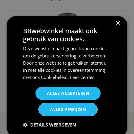
×
BBwebwinkel maakt ook
gebruik van cookies.
€24,95
Deze website maakt gebruik van cookies
V-hals shirt rood wit blauw st...
om de gebruikerservaring te verbeteren.
Door onze website te gebruiken, stemt u
in met alle cookies in overeenstemming
met ons
Cookiebeleid
.
Lees verder
ALLES ACCEPTEREN
€24,95
I love korfbal t-shirt sport s...
ALLES AFWIJZEN
DETAILS WEERGEVEN
SERVICE EN INFO
OVERZICHT