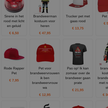
Sirene in het
Brandweerman
Trucker pet met
Pet
rood met licht
kostuum voor
gaas rood
€ 
en geluid
heren
€ 13,75
€ 6,50
€ 47,95
Rode Rapper
Pet voor
Pas op! Ik kan
bran
Pet
brandweervrouwen
zomaar over de
kos
ik ben
brandweer gaan
brand
€ 7,95
brandweervrouw
prate
met re
wa
s
€ 21,95
€ 12,95
€ 3