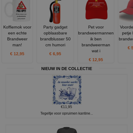
Koffiemok voor
Party gadget
Pet voor
Voorde
een echte
opblaasbare
brandweermannen
petje
Brandweer
brandblusser 50
ik ben
brandw
man!
cm humori
brandweerman
€ 
wat i
€ 12,95
€ 6,95
€ 12,95
NIEUW IN DE COLLECTIE
€11,95
Tegeltje voor opruimen kantine...