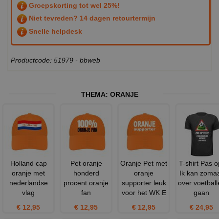
Groepskorting tot wel 25%!
Niet tevreden? 14 dagen retourtermijn
Snelle helpdesk
Productcode: 51979 - bbweb
THEMA:
ORANJE
Holland cap
Pet oranje
Oranje Pet met
T-shirt Pas o
oranje met
honderd
oranje
Ik kan zoma
nederlandse
procent oranje
supporter leuk
over voetball
vlag
fan
voor het WK E
gaan
€ 12,95
€ 12,95
€ 12,95
€ 24,95