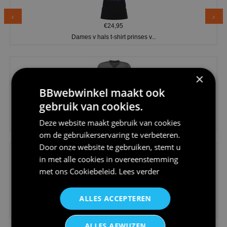
€24,95
Dames v hals t-shirt prinses v...
×
BBwebwinkel maakt ook
gebruik van cookies.
€24,95
Deze website maakt gebruik van cookies
Koningsdag shirt heren v-hals ...
om de gebruikerservaring te verbeteren.
Door onze website te gebruiken, stemt u
in met alle cookies in overeenstemming
met ons
Cookiebeleid
.
Lees verder
ALLES ACCEPTEREN
€24,95
V-hals shirt rood wit blauw st...
ALLES AFWIJZEN