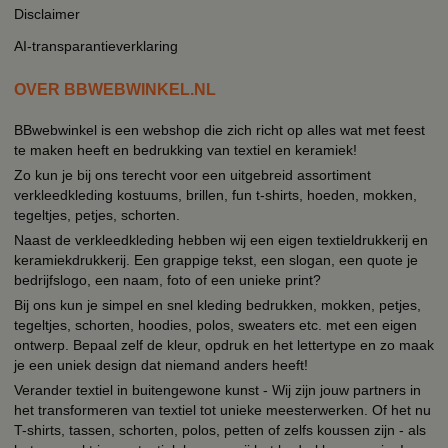
Disclaimer
AI-transparantieverklaring
OVER BBWEBWINKEL.NL
BBwebwinkel is een webshop die zich richt op alles wat met feest
te maken heeft en bedrukking van textiel en keramiek!
Zo kun je bij ons terecht voor een uitgebreid assortiment
verkleedkleding kostuums, brillen, fun t-shirts, hoeden, mokken,
tegeltjes, petjes, schorten.
Naast de verkleedkleding hebben wij een eigen textieldrukkerij en
keramiekdrukkerij. Een grappige tekst, een slogan, een quote je
bedrijfslogo, een naam, foto of een unieke print?
Bij ons kun je simpel en snel kleding bedrukken, mokken, petjes,
tegeltjes, schorten, hoodies, polos, sweaters etc. met een eigen
ontwerp. Bepaal zelf de kleur, opdruk en het lettertype en zo maak
je een uniek design dat niemand anders heeft!
Verander textiel in buitengewone kunst - Wij zijn jouw partners in
het transformeren van textiel tot unieke meesterwerken. Of het nu
T-shirts, tassen, schorten, polos, petten of zelfs koussen zijn - als