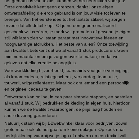
het gemaakt is van textiel, kunnen wij het bedrukken voor jou!
Onze creativiteit kent geen grenzen, dankzij onze eigen
ontwerpafdeling die erop gebrand is om jouw visie tot leven te
brengen. Van het eerste idee tot het laatste stiksel, wij zorgen
ervoor dat elk detail klopt. Of je nu een gepersonaliseerd
geschenk wilt creëren, je merk wilt promoten of gewoon je eigen
stijl wilt laten zien wij staan paraat met innovatieve ideeën en
hoogwaardige afdrukken. Het beste van alles? Onze toewijding
aan kwaliteit betekent dat we al vanaf 1 stuk produceren. Geen
minimumaantallen om je zorgen over te maken, omdat we
geloven dat elke creatie belangrijk is.
Voor werkkleding bijvoorbeeld, teamshirts voor jullie vereniging,
als kraamcadeau, relatiegeschenk, verjaardag, team uitje,
touwerij, vrijgezellenfeest. Maar ook om iemand een persoonlijk
en origineel cadeau te geven.
Ontwerpen kan online, in een paar simpele stappen, en bestellen
al vanaf 1 stuk. Wij bedrukken de kleding in eigen huis, hierdoor
kunnen we de kwaliteit waarborgen, de prijs laag houden en
snelle levering garanderen.
Natuurlijk staan wij bij BBwebwinkel klaar voor bedrijven, zowel
grote maar ook als het gaat om kleine oplagen. Op zoek naar
bedrijfskleding waarbij we je logo of ontwerp op een textiel wilt