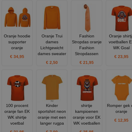
Oranje hoodie
Oranje Trui
Fashion
Oranje shirt
supporter
dames
Stropdas oranje
voetballen 
oranje
Lichtgewicht
Fashion
WK Goal
dames sweater
Stropdassen
€ 34,95
€ 23,95
€ 2,50
€ 21,95
100 procent
Kinder
shirtje
Romper gek 
oranje fan EK
sportshirt neon
kampioenen
oranje
WK shirtje
oranje met een
oranje voor EK
€ 12,95
voetbal
langer rugpa
WK voetballen
€ 21,95
€ 7,00
€ 25,95