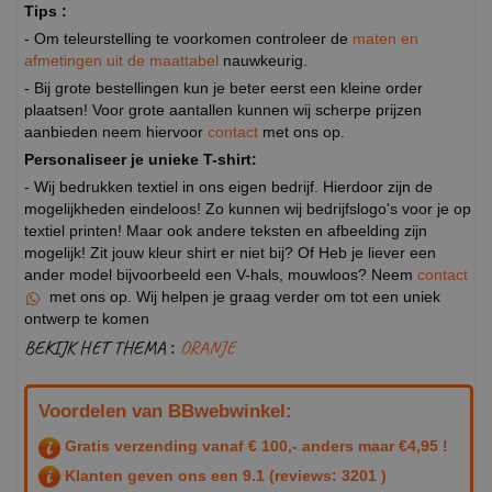
Tips :
- Om teleurstelling te voorkomen controleer de
maten en
afmetingen uit de maattabel
nauwkeurig.
- Bij grote bestellingen kun je beter eerst een kleine order
plaatsen! Voor grote aantallen kunnen wij scherpe prijzen
aanbieden neem hiervoor
contact
met ons op.
Personaliseer je unieke T-shirt:
- Wij bedrukken textiel in ons eigen bedrijf. Hierdoor zijn de
mogelijkheden eindeloos! Zo kunnen wij bedrijfslogo's voor je op
textiel printen! Maar ook andere teksten en afbeelding zijn
mogelijk! Zit jouw kleur shirt er niet bij? Of Heb je liever een
ander model bijvoorbeeld een V-hals, mouwloos? Neem
contact
met ons op. Wij helpen je graag verder om tot een uniek
ontwerp te komen
BEKIJK HET THEMA :
ORANJE
Voordelen van BBwebwinkel:
Gratis verzending vanaf € 100,- anders maar €4,95 !
Klanten geven ons een
9.1
(reviews: 3201 )