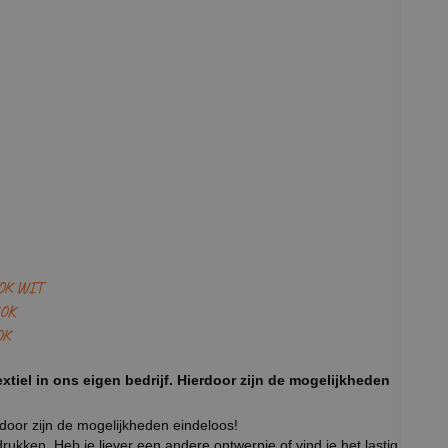
OK WIT
OK
OK
xtiel in ons eigen bedrijf. Hierdoor zijn de mogelijkheden
rdoor zijn de mogelijkheden eindeloos!
ukken. Heb je liever een andere ontwerpje of vind je het lastig