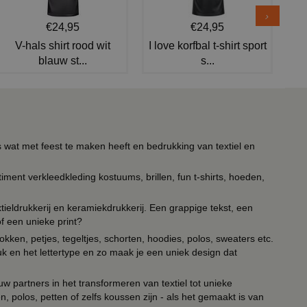
€24,95
€24,95
V-hals shirt rood wit
I love korfbal t-shirt sport
blauw st...
s...
s wat met feest te maken heeft en bedrukking van textiel en
timent verkleedkleding kostuums, brillen, fun t-shirts, hoeden,
ieldrukkerij en keramiekdrukkerij. Een grappige tekst, een
of een unieke print?
kken, petjes, tegeltjes, schorten, hoodies, polos, sweaters etc.
uk en het lettertype en zo maak je een uniek design dat
ouw partners in het transformeren van textiel tot unieke
, polos, petten of zelfs koussen zijn - als het gemaakt is van