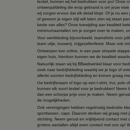
textiel, kunnen wij het bedrukken voor jou! Onze cr
ontwerpafdeling die erop gebrand is om jouw visie t
wij zorgen ervoor dat elk detail klopt. Of je nu ee
of gewoon je eigen stijl wilt laten zien wij staan
beste van alles? Onze toewijding aan kwaliteit be
minimumaantallen om je zorgen over te maken, omda
Voor werkkleding bijvoorbeeld, teamshirts voor jul
team uitje, touwerij, vrijgezellenfeest. Maar ook 
Ontwerpen kan online, in een paar simpele stappen,
eigen huis, hierdoor kunnen we de kwaliteit waarb
Natuurlijk staan wij bij BBwebwinkel klaar voor be
zoek naar bedrijfskleding waarbij we je logo of ontw
allerlei soorten bedrijfskleding en komen graag me
Uw bedrijfsnaam of logo op een t-shirt, trui, polo
kunnen elk soort textiel voor je bedrukken! Neem b
dan een scherpe prijs voor je maken. Neem gerust 
de mogelijkheden.
Ook verenigingen hebben regelmatig bedrukte kled
sporttassen, caps. Daarom denken wij graag met j
stichting. Neem gerust en vrijblijvend contact met
grotere aantallen altijd even contact met ons op! 