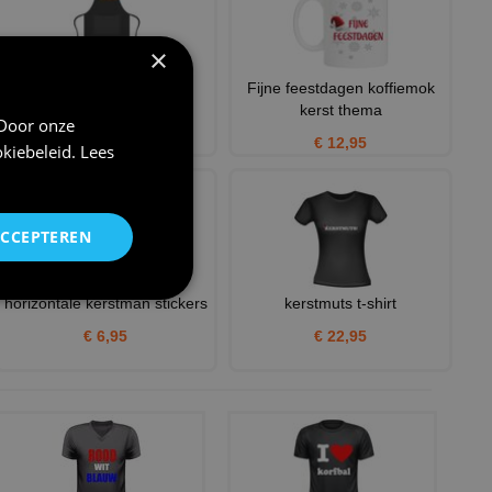
×
Kerst Schort all i want for
Fijne feestdagen koffiemok
Christmas frikandel
kerst thema
 Door onze
€ 22,95
€ 12,95
kiebeleid
.
Lees
ACCEPTEREN
horizontale kerstman stickers
kerstmuts t-shirt
€ 6,95
€ 22,95