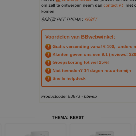
om zelf te ontwerpen neem dan
contact
met o
komen
BEKIJK HET THEMA :
KERST
Voordelen van BBwebwinkel:
Gratis verzending vanaf € 100,- anders m
Klanten geven ons een
9.1
(reviews: 320
Groepskorting tot wel 25%!
Niet tevreden? 14 dagen retourtermijn
Snelle helpdesk
Productcode: 53673 - bbweb
THEMA:
KERST