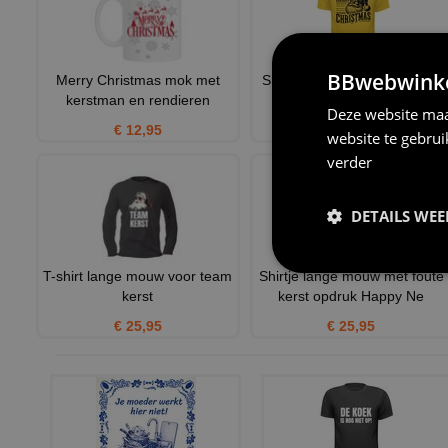
BBwebwinkel
Merry Christmas mok met
Shirtje vintage opdruk merry
kerstman en rendieren
chirstmas
Deze website maa
€ 12,95
€ 23,95
website te gebru
verder
DETAILS WE
T-shirt lange mouw voor team
Shirtje lange mouw met foute
kerst
kerst opdruk Happy Ne
€ 25,95
€ 25,95