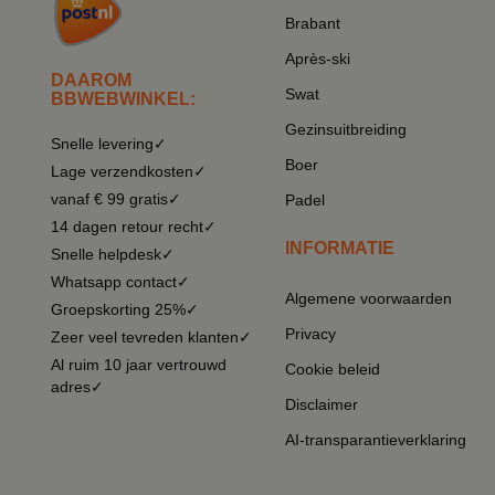
Brabant
Après-ski
DAAROM
Swat
BBWEBWINKEL:
Gezinsuitbreiding
Snelle levering✓
Boer
Lage verzendkosten✓
vanaf € 99 gratis✓
Padel
14 dagen retour recht✓
INFORMATIE
Snelle helpdesk✓
Whatsapp contact✓
Algemene voorwaarden
Groepskorting 25%✓
Privacy
Zeer veel tevreden klanten✓
Al ruim 10 jaar vertrouwd
Cookie beleid
adres✓
Disclaimer
AI-transparantieverklaring