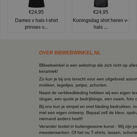
€24,95
€24,95
Dames v hals t-shirt
Koningsdag shirt heren v-
prinses v...
hals ...
OVER BBWEBWINKEL.NL
BBwebwinkel is een webshop die zich richt op alle
keramiek!
Zo kun je bij ons terecht voor een uitgebreid assor
mokken, tegeltjes, petjes, schorten.
Naast de verkleedkleding hebben wij een eigen text
slogan, een quote je bedrijfslogo, een naam, foto 
Bij ons kun je simpel en snel kleding bedrukken, mo
met een eigen ontwerp. Bepaal zelf de kleur, opdr
niemand anders heeft!
Verander textiel in buitengewone kunst - Wij zijn j
meesterwerken. Of het nu T-shirts, tassen, schorten