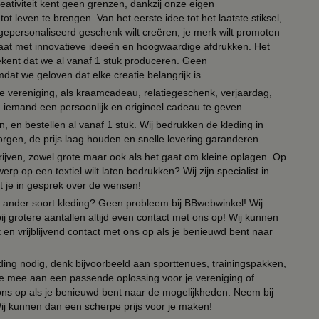
eativiteit kent geen grenzen, dankzij onze eigen
ot leven te brengen. Van het eerste idee tot het laatste stiksel,
n gepersonaliseerd geschenk wilt creëren, je merk wilt promoten
 paraat met innovatieve ideeën en hoogwaardige afdrukken. Het
tekent dat we al vanaf 1 stuk produceren. Geen
t we geloven dat elke creatie belangrijk is.
lie vereniging, als kraamcadeau, relatiegeschenk, verjaardag,
om iemand een persoonlijk en origineel cadeau te geven.
 en bestellen al vanaf 1 stuk. Wij bedrukken de kleding in
orgen, de prijs laag houden en snelle levering garanderen.
drijven, zowel grote maar ook als het gaat om kleine oplagen. Op
erp op een textiel wilt laten bedrukken? Wij zijn specialist in
t je in gesprek over de wensen!
 of ander soort kleding? Geen probleem bij BBwebwinkel! Wij
ij grotere aantallen altijd even contact met ons op! Wij kunnen
en vrijblijvend contact met ons op als je benieuwd bent naar
ing nodig, denk bijvoorbeeld aan sporttenues, trainingspakken,
e mee aan een passende oplossing voor je vereniging of
 ons op als je benieuwd bent naar de mogelijkheden. Neem bij
Wij kunnen dan een scherpe prijs voor je maken!