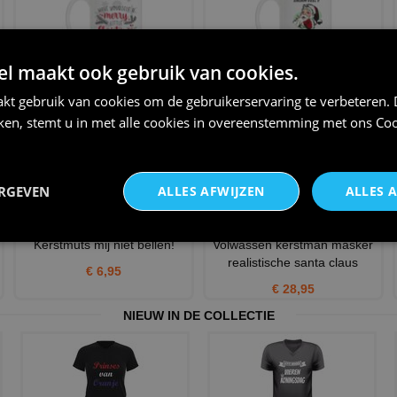
 maakt ook gebruik van cookies.
Mok voor kerst have yourself a
Persoonlijke kerst koffie mok
merry little Christ
grappige leuke kerst
kt gebruik van cookies om de gebruikerservaring te verbeteren.
€ 12,95
€ 12,95
iken, stemt u in met alle cookies in overeenstemming met ons
Coo
ERGEVEN
ALLES AFWIJZEN
ALLES 
Kerstmuts mij niet bellen!
Volwassen kerstman masker
realistische santa claus
€ 6,95
€ 28,95
NIEUW IN DE COLLECTIE