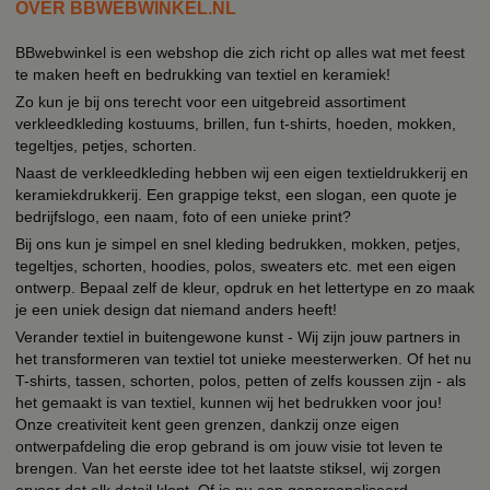
OVER BBWEBWINKEL.NL
BBwebwinkel is een webshop die zich richt op alles wat met feest
te maken heeft en bedrukking van textiel en keramiek!
Zo kun je bij ons terecht voor een uitgebreid assortiment
verkleedkleding kostuums, brillen, fun t-shirts, hoeden, mokken,
tegeltjes, petjes, schorten.
Naast de verkleedkleding hebben wij een eigen textieldrukkerij en
keramiekdrukkerij. Een grappige tekst, een slogan, een quote je
bedrijfslogo, een naam, foto of een unieke print?
Bij ons kun je simpel en snel kleding bedrukken, mokken, petjes,
tegeltjes, schorten, hoodies, polos, sweaters etc. met een eigen
ontwerp. Bepaal zelf de kleur, opdruk en het lettertype en zo maak
je een uniek design dat niemand anders heeft!
Verander textiel in buitengewone kunst - Wij zijn jouw partners in
het transformeren van textiel tot unieke meesterwerken. Of het nu
T-shirts, tassen, schorten, polos, petten of zelfs koussen zijn - als
het gemaakt is van textiel, kunnen wij het bedrukken voor jou!
Onze creativiteit kent geen grenzen, dankzij onze eigen
ontwerpafdeling die erop gebrand is om jouw visie tot leven te
brengen. Van het eerste idee tot het laatste stiksel, wij zorgen
ervoor dat elk detail klopt. Of je nu een gepersonaliseerd