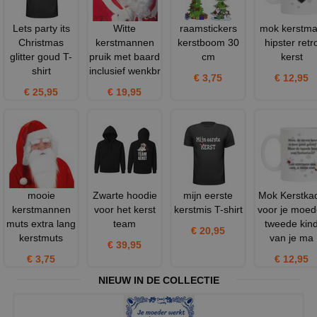
Lets party its
Witte
raamstickers
mok kerstm
Christmas
kerstmannen
kerstboom 30
hipster retr
glitter goud T-
pruik met baard
cm
kerst
shirt
inclusief wenkbr
€ 3,75
€ 12,95
€ 25,95
€ 19,95
mooie
Zwarte hoodie
mijn eerste
Mok Kerstka
kerstmannen
voor het kerst
kerstmis T-shirt
voor je moed
muts extra lang
team
tweede kin
€ 20,95
kerstmuts
van je ma
€ 39,95
€ 3,75
€ 12,95
NIEUW IN DE COLLECTIE