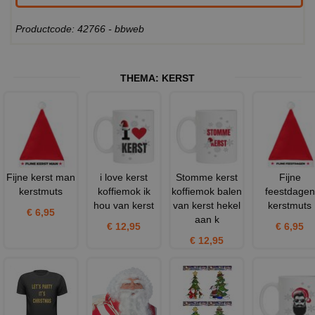
Productcode: 42766 - bbweb
THEMA:
KERST
Fijne kerst man
i love kerst
Stomme kerst
Fijne
kerstmuts
koffiemok ik
koffiemok balen
feestdagen
hou van kerst
van kerst hekel
kerstmuts
€ 6,95
aan k
€ 12,95
€ 6,95
€ 12,95