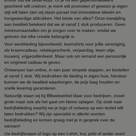
geschenk wilt creëren, je merk wilt promoten of gewoon je eigen
stijl wilt laten zien wij staan paraat met innovatieve ideeën en
hoogwaardige afdrukken. Het beste van alles? Onze toewijding
aan kwaliteit betekent dat we al vanaf 1 stuk produceren. Geen
minimumaantallen om je zorgen over te maken, omdat we
geloven dat elke creatie belangrijk is.
Voor werkkleding bijvoorbeeld, teamshirts voor jullie vereniging,
als kraamcadeau, relatiegeschenk, verjaardag, team uitje,
touwerij, vrijgezellenfeest. Maar ook om iemand een persoonlijk
en origineel cadeau te geven.
Ontwerpen kan online, in een paar simpele stappen, en bestellen
al vanaf 1 stuk. Wij bedrukken de kleding in eigen huis, hierdoor
kunnen we de kwaliteit waarborgen, de prijs laag houden en
snelle levering garanderen.
Natuurlijk staan wij bij BBwebwinkel klaar voor bedrijven, zowel
grote maar ook als het gaat om kleine oplagen. Op zoek naar
bedrijfskleding waarbij we je logo of ontwerp op een textiel wilt
laten bedrukken? Wij zijn specialist in allerlei soorten
bedrijfskleding en komen graag met je in gesprek over de
wensen!
Uw bedrijfsnaam of logo op een t-shirt, trui, polo of ander soort