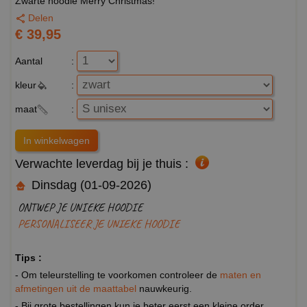
Zwarte hoodie Merry Christmas!
Delen
€ 39,95
Aantal
:
kleur
:
maat
:
Verwachte leverdag bij je thuis :
Dinsdag (01-09-2026)
ONTWEP JE UNIEKE HOODIE
PERSONALISEER JE UNIEKE HOODIE
Tips :
- Om teleurstelling te voorkomen controleer de
maten en
afmetingen uit de maattabel
nauwkeurig.
- Bij grote bestellingen kun je beter eerst een kleine order