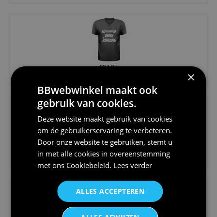
€24,95
×
Koningsdag shirt heren v-hals ...
BBwebwinkel maakt ook
gebruik van cookies.
Deze website maakt gebruik van cookies
om de gebruikerservaring te verbeteren.
Door onze website te gebruiken, stemt u
€24,95
in met alle cookies in overeenstemming
V-hals shirt rood wit blauw st...
met ons
Cookiebeleid
.
Lees verder
ALLES ACCEPTEREN