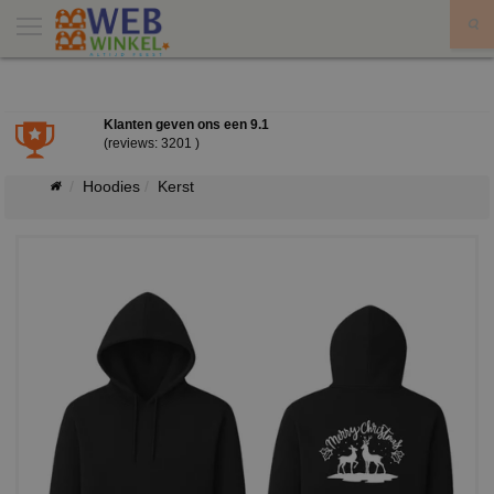
X
Klanten geven ons een
9.1
(reviews: 3201 )
Hoodies
Kerst