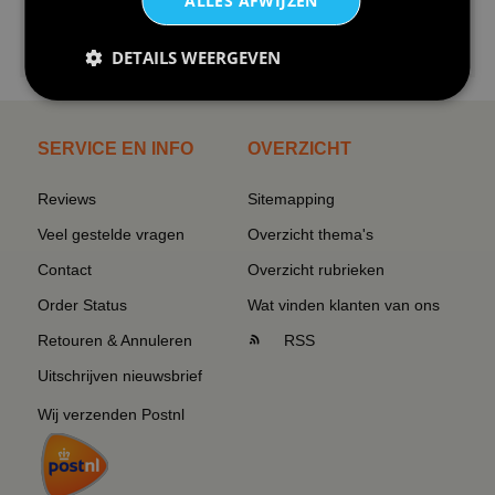
ALLES AFWIJZEN
€24,95
DETAILS WEERGEVEN
I love korfbal t-shirt sport s...
SERVICE EN INFO
OVERZICHT
Reviews
Sitemapping
Veel gestelde vragen
Overzicht thema's
Contact
Overzicht rubrieken
Order Status
Wat vinden klanten van ons
Retouren & Annuleren
RSS
Uitschrijven nieuwsbrief
Wij verzenden Postnl