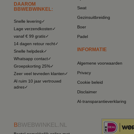
DAAROM
Swat
BBWEBWINKEL:
Gezinsuitbreiding
Snelle levering✓
Boer
Lage verzendkosten✓
vanaf € 99 gratis✓
Padel
14 dagen retour recht✓
INFORMATIE
Snelle helpdesk✓
Whatsapp contact✓
Algemene voorwaarden
Groepskorting 25%✓
Privacy
Zeer veel tevreden klanten✓
Al ruim 10 jaar vertrouwd
Cookie beleid
adres✓
Disclaimer
AI-transparantieverklaring
B
BWEBWINKEL.NL