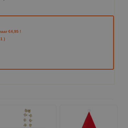
aar €4,95 !
1 )