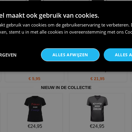
fijnproever schort
Schort voor een Top Kok!
 maakt ook gebruik van cookies.
€ 21,95
€ 21,95
kt gebruik van cookies om de gebruikerservaring te verbeteren.
iken, stemt u in met alle cookies in overeenstemming met ons
Coo
ERGEVEN
ALLES AFWIJZEN
ALLES 
Chefs choice stijlvolle
chef kok schort Leuk kado
Koksmuts voor volwassenen
voor de hobby kok
€ 5,95
€ 21,95
NIEUW IN DE COLLECTIE
€24,95
€24,95