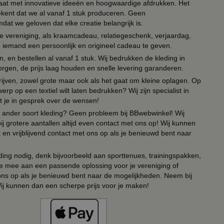
 paraat met innovatieve ideeën en hoogwaardige afdrukken. Het
tekent dat we al vanaf 1 stuk produceren. Geen
t we geloven dat elke creatie belangrijk is.
lie vereniging, als kraamcadeau, relatiegeschenk, verjaardag,
om iemand een persoonlijk en origineel cadeau te geven.
 en bestellen al vanaf 1 stuk. Wij bedrukken de kleding in
orgen, de prijs laag houden en snelle levering garanderen.
drijven, zowel grote maar ook als het gaat om kleine oplagen. Op
erp op een textiel wilt laten bedrukken? Wij zijn specialist in
t je in gesprek over de wensen!
 of ander soort kleding? Geen probleem bij BBwebwinkel! Wij
ij grotere aantallen altijd even contact met ons op! Wij kunnen
en vrijblijvend contact met ons op als je benieuwd bent naar
ing nodig, denk bijvoorbeeld aan sporttenues, trainingspakken,
e mee aan een passende oplossing voor je vereniging of
 ons op als je benieuwd bent naar de mogelijkheden. Neem bij
Wij kunnen dan een scherpe prijs voor je maken!