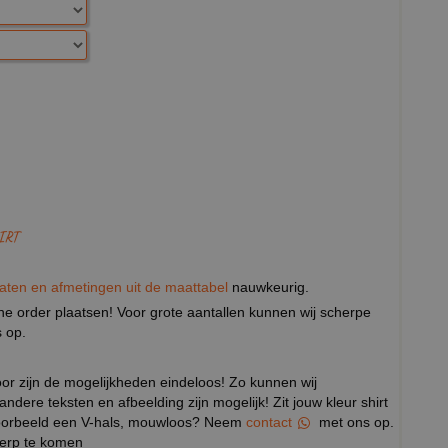
IRT
aten en afmetingen uit de maattabel
nauwkeurig.
eine order plaatsen! Voor grote aantallen kunnen wij scherpe
 op.
door zijn de mogelijkheden eindeloos! Zo kunnen wij
 andere teksten en afbeelding zijn mogelijk! Zit jouw kleur shirt
ijvoorbeeld een V-hals, mouwloos? Neem
contact
met ons op.
werp te komen