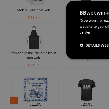
Mok leukste chef-kok
hobby kok schort
BBwebwinkel
€ 12,95
€ 21,95
Deze website maa
website te gebru
verder
DETAILS WE
Een beetje kok flikkert alles in
kookschort kiss the cook
een wok
€ 3,75
€ 21,95
€11,95
€20,95