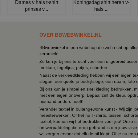
Dames v hals t-shirt
Koningsdag shirt heren v-
prinses v...
hals ...
OVER BBWEBWINKEL.NL
BBwebwinkel is een webshop die zich richt op alle
keramiek!
Zo kun je bij ons terecht voor een uitgebreid assor
mokken, tegeltjes, petjes, schorten.
Naast de verkleedkleding hebben wij een eigen text
slogan, een quote je bedrijfslogo, een naam, foto 
Bij ons kun je simpel en snel kleding bedrukken, mo
met een eigen ontwerp. Bepaal zelf de kleur, opdr
niemand anders heeft!
Verander textiel in buitengewone kunst - Wij zijn j
meesterwerken. Of het nu T-shirts, tassen, schorten
textiel, kunnen wij het bedrukken voor jou! Onze cr
ontwerpafdeling die erop gebrand is om jouw visie t
wij zorgen ervoor dat elk detail klopt. Of je nu ee