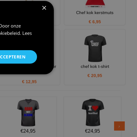
×
knoflook ketting, 48cm
Chef kok kerstmuts
€ 7,50
€ 6,95
 Door onze
kiebeleid
.
Lees
ACCEPTEREN
Pet voor Chef kok leuk voor
chef kok t-shirt
Carnaval
€ 20,95
€ 12,95
€24,95
€24,95