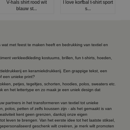
V-hals shirt rood wit
I love korfbal t-shirt sport
blauw st...
s...
s wat met feest te maken heeft en bedrukking van textiel en
timent verkleedkleding kostuums, brillen, fun t-shirts, hoeden,
ieldrukkerij en keramiekdrukkerij. Een grappige tekst, een
of een unieke print?
kken, petjes, tegeltjes, schorten, hoodies, polos, sweaters etc.
uk en het lettertype en zo maak je een uniek design dat
ouw partners in het transformeren van textiel tot unieke
, polos, petten of zelfs koussen zijn - als het gemaakt is van
eativiteit kent geen grenzen, dankzij onze eigen
ot leven te brengen. Van het eerste idee tot het laatste stiksel,
n gepersonaliseerd geschenk wilt creëren, je merk wilt promoten