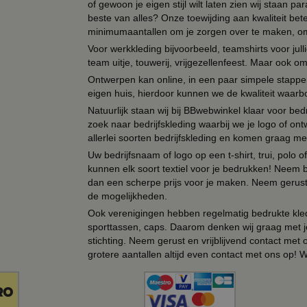
of gewoon je eigen stijl wilt laten zien wij staan
beste van alles? Onze toewijding aan kwaliteit be
minimumaantallen om je zorgen over te maken, omda
Voor werkkleding bijvoorbeeld, teamshirts voor jul
team uitje, touwerij, vrijgezellenfeest. Maar ook 
Ontwerpen kan online, in een paar simpele stappen,
eigen huis, hierdoor kunnen we de kwaliteit waarb
Natuurlijk staan wij bij BBwebwinkel klaar voor be
zoek naar bedrijfskleding waarbij we je logo of ontw
allerlei soorten bedrijfskleding en komen graag me
Uw bedrijfsnaam of logo op een t-shirt, trui, polo
kunnen elk soort textiel voor je bedrukken! Neem b
dan een scherpe prijs voor je maken. Neem gerust 
de mogelijkheden.
Ook verenigingen hebben regelmatig bedrukte kled
sporttassen, caps. Daarom denken wij graag met j
stichting. Neem gerust en vrijblijvend contact met
grotere aantallen altijd even contact met ons op! 