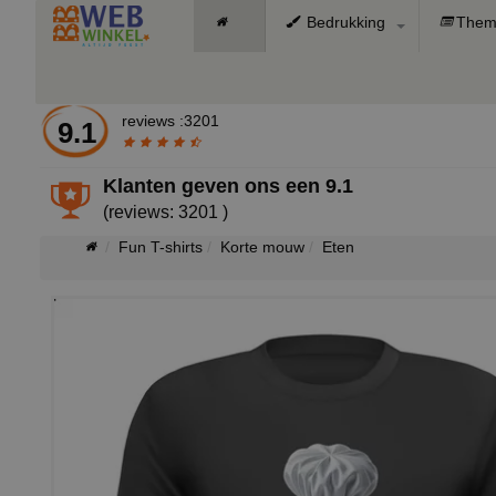
Bedrukking
Them
reviews :3201
9.1
Klanten geven ons een
9.1
(reviews: 3201 )
Fun T-shirts
Korte mouw
Eten