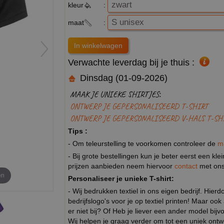
kleur
:
maat
:
Verwachte leverdag bij je thuis :
Dinsdag (01-09-2026)
MAAK JE UNIEKE SHIRTJES:
ONTWERP JE GEPERSONALISEERD T-SHIRT
ONTWERP JE GEPERSONALISEERD V-HALS T-SH
Tips :
- Om teleurstelling te voorkomen controleer de
m
- Bij grote bestellingen kun je beter eerst een kl
prijzen aanbieden neem hiervoor
contact
met ons
en
Personaliseer je unieke T-shirt:
- Wij bedrukken textiel in ons eigen bedrijf. Hier
bedrijfslogo's voor je op textiel printen! Maar ook
er niet bij? Of Heb je liever een ander model b
Wij helpen je graag verder om tot een uniek ont