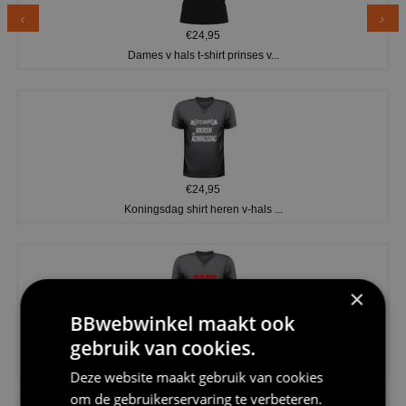
€24,95
Dames v hals t-shirt prinses v...
€24,95
Koningsdag shirt heren v-hals ...
×
BBwebwinkel maakt ook
gebruik van cookies.
€24,95
V-hals shirt rood wit blauw st...
Deze website maakt gebruik van cookies
om de gebruikerservaring te verbeteren.