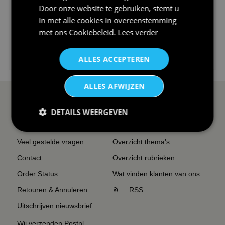
Door onze website te gebruiken, stemt u
in met alle cookies in overeenstemming
met ons
Cookiebeleid
.
Lees verder
€24,95
ALLES ACCEPTEREN
I love korfbal t-shirt sport s...
ALLES AFWIJZEN
SERVICE EN INFO
OVERZICHT
DETAILS WEERGEVEN
Reviews
Sitemapping
Veel gestelde vragen
Overzicht thema's
Contact
Overzicht rubrieken
Order Status
Wat vinden klanten van ons
Retouren & Annuleren
RSS
Uitschrijven nieuwsbrief
Wij verzenden Postnl