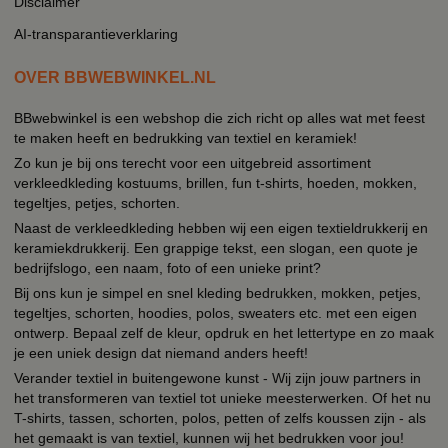
Disclaimer
AI-transparantieverklaring
OVER BBWEBWINKEL.NL
BBwebwinkel is een webshop die zich richt op alles wat met feest
te maken heeft en bedrukking van textiel en keramiek!
Zo kun je bij ons terecht voor een uitgebreid assortiment
verkleedkleding kostuums, brillen, fun t-shirts, hoeden, mokken,
tegeltjes, petjes, schorten.
Naast de verkleedkleding hebben wij een eigen textieldrukkerij en
keramiekdrukkerij. Een grappige tekst, een slogan, een quote je
bedrijfslogo, een naam, foto of een unieke print?
Bij ons kun je simpel en snel kleding bedrukken, mokken, petjes,
tegeltjes, schorten, hoodies, polos, sweaters etc. met een eigen
ontwerp. Bepaal zelf de kleur, opdruk en het lettertype en zo maak
je een uniek design dat niemand anders heeft!
Verander textiel in buitengewone kunst - Wij zijn jouw partners in
het transformeren van textiel tot unieke meesterwerken. Of het nu
T-shirts, tassen, schorten, polos, petten of zelfs koussen zijn - als
het gemaakt is van textiel, kunnen wij het bedrukken voor jou!