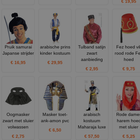
€ 19,95
Pruik samurai
arabische prins
Tulband satijn
Fez hoed vil
Japanse strijder
kinder kostuum
zwart
rood rode F
aanbieding
hoed
€ 16,95
€ 29,95
€ 2,95
€ 9,75
Oogmasker
Masker toet-
arabisch
Rode dame
zwart met sluier
ank-amon pvc
kostuum
harem hoe
volwassen
Maharaja luxe
met sluier
€ 6,50
€ 2,75
€ 57,50
€ 5,25