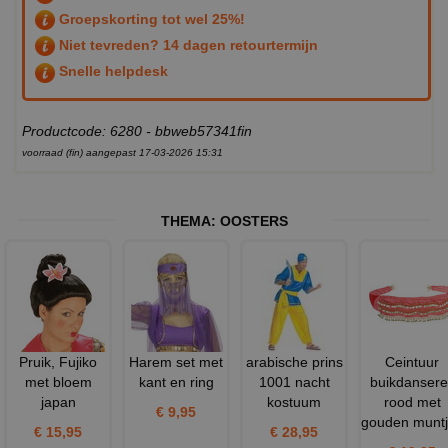
Groepskorting tot wel 25%!
Niet tevreden? 14 dagen retourtermijn
Snelle helpdesk
Productcode: 6280 - bbweb57341fin
voorraad (fin) aangepast 17-03-2026 15:31
THEMA:
OOSTERS
Pruik, Fujiko
Harem set met
arabische prins
Ceintuur
met bloem
kant en ring
1001 nacht
buikdansere
japan
kostuum
rood met
€ 9,95
gouden munt
€ 15,95
€ 28,95