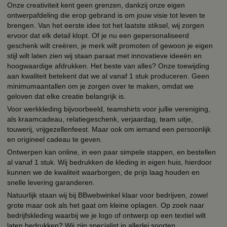
Onze creativiteit kent geen grenzen, dankzij onze eigen
ontwerpafdeling die erop gebrand is om jouw visie tot leven te
brengen. Van het eerste idee tot het laatste stiksel, wij zorgen
ervoor dat elk detail klopt. Of je nu een gepersonaliseerd
geschenk wilt creëren, je merk wilt promoten of gewoon je eigen
stijl wilt laten zien wij staan paraat met innovatieve ideeën en
hoogwaardige afdrukken. Het beste van alles? Onze toewijding
aan kwaliteit betekent dat we al vanaf 1 stuk produceren. Geen
minimumaantallen om je zorgen over te maken, omdat we
geloven dat elke creatie belangrijk is.
Voor werkkleding bijvoorbeeld, teamshirts voor jullie vereniging,
als kraamcadeau, relatiegeschenk, verjaardag, team uitje,
touwerij, vrijgezellenfeest. Maar ook om iemand een persoonlijk
en origineel cadeau te geven.
Ontwerpen kan online, in een paar simpele stappen, en bestellen
al vanaf 1 stuk. Wij bedrukken de kleding in eigen huis, hierdoor
kunnen we de kwaliteit waarborgen, de prijs laag houden en
snelle levering garanderen.
Natuurlijk staan wij bij BBwebwinkel klaar voor bedrijven, zowel
grote maar ook als het gaat om kleine oplagen. Op zoek naar
bedrijfskleding waarbij we je logo of ontwerp op een textiel wilt
laten bedrukken? Wij zijn specialist in allerlei soorten