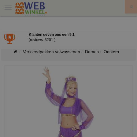
X
Klanten geven ons een
9.1
(reviews: 3201 )
Verkleedpakken volwassenen
Dames
Oosters