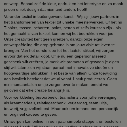
ontwerp. Bepaal zelf de kleur, opdruk en het lettertype en zo maak
je een uniek design dat niemand anders heeft!
Verander textiel in buitengewone kunst - Wij zijn jouw partners in
het transformeren van textiel tot unieke meesterwerken. Of het nu
T-shirts, tassen, schorten, polos, petten of zelfs koussen zijn - als
het gemaakt is van textiel, kunnen wij het bedrukken voor jou!
Onze creativiteit kent geen grenzen, dankzij onze eigen
ontwerpafdeling die erop gebrand is om jouw visie tot leven te
brengen. Van het eerste idee tot het laatste stiksel, wij zorgen
ervoor dat elk detail klopt. Of je nu een gepersonaliseerd
geschenk wilt creëren, je merk wilt promoten of gewoon je eigen
stijl wilt laten zien wij staan paraat met innovatieve ideeën en
hoogwaardige afdrukken. Het beste van alles? Onze toewijding
aan kwaliteit betekent dat we al vanaf 1 stuk produceren. Geen
minimumaantallen om je zorgen over te maken, omdat we
geloven dat elke creatie belangrijk is.
Voor werkkleding bijvoorbeeld, teamshirts voor jullie vereniging,
als kraamcadeau, relatiegeschenk, verjaardag, team uitje,
touwerij, vrijgezellenfeest. Maar ook om iemand een persoonlijk
en origineel cadeau te geven.
Ontwerpen kan online, in een paar simpele stappen, en bestellen