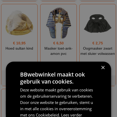
€ 10,95
€ 6,50
€ 2,75
Hoed sultan kind
Masker toet-ank-
Oogmasker zwart
amon pvc
met sluier volwassen
×
BBwebwinkel maakt ook
niet op
gebruik van cookies.
voorraad
op voorraad
op voorraad
Deze website maakt gebruik van cookies
om de gebruikerservaring te verbeteren.
Door onze website te gebruiken, stemt u
in met alle cookies in overeenstemming
met ons
Cookiebeleid
.
Lees verder