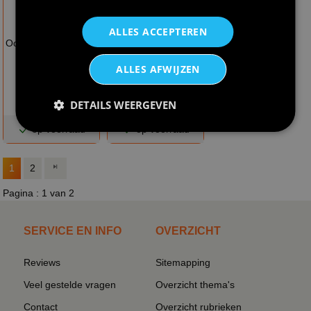
€ 5,95
€ 45,95
ALLES ACCEPTEREN
Oogwimpers metallic
Oosters arabische
goud
prins kostuum man
ALLES AFWIJZEN
DETAILS WEERGEVEN
op voorraad
op voorraad
1
2
Pagina : 1 van 2
SERVICE EN INFO
OVERZICHT
Reviews
Sitemapping
Veel gestelde vragen
Overzicht thema's
Contact
Overzicht rubrieken