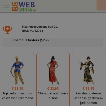
X
Klanten geven ons een
9.1
(reviews: 3201 )
Thema :
Oosters
(52 x)
€ 31,95
€ 33,95
€ 39,95
Rijk sultan kostuum
China girl outfit miss
Geisha oosterse
volwassen glimmend
ni hoa
Japanse gastvrouw
jurk dames