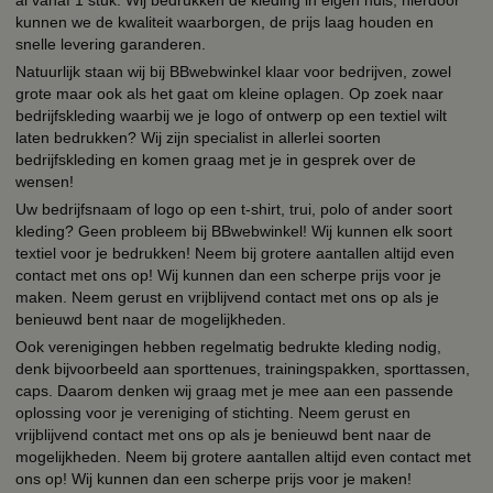
al vanaf 1 stuk. Wij bedrukken de kleding in eigen huis, hierdoor
kunnen we de kwaliteit waarborgen, de prijs laag houden en
snelle levering garanderen.
Natuurlijk staan wij bij BBwebwinkel klaar voor bedrijven, zowel
grote maar ook als het gaat om kleine oplagen. Op zoek naar
bedrijfskleding waarbij we je logo of ontwerp op een textiel wilt
laten bedrukken? Wij zijn specialist in allerlei soorten
bedrijfskleding en komen graag met je in gesprek over de
wensen!
Uw bedrijfsnaam of logo op een t-shirt, trui, polo of ander soort
kleding? Geen probleem bij BBwebwinkel! Wij kunnen elk soort
textiel voor je bedrukken! Neem bij grotere aantallen altijd even
contact met ons op! Wij kunnen dan een scherpe prijs voor je
maken. Neem gerust en vrijblijvend contact met ons op als je
benieuwd bent naar de mogelijkheden.
Ook verenigingen hebben regelmatig bedrukte kleding nodig,
denk bijvoorbeeld aan sporttenues, trainingspakken, sporttassen,
caps. Daarom denken wij graag met je mee aan een passende
oplossing voor je vereniging of stichting. Neem gerust en
vrijblijvend contact met ons op als je benieuwd bent naar de
mogelijkheden. Neem bij grotere aantallen altijd even contact met
ons op! Wij kunnen dan een scherpe prijs voor je maken!