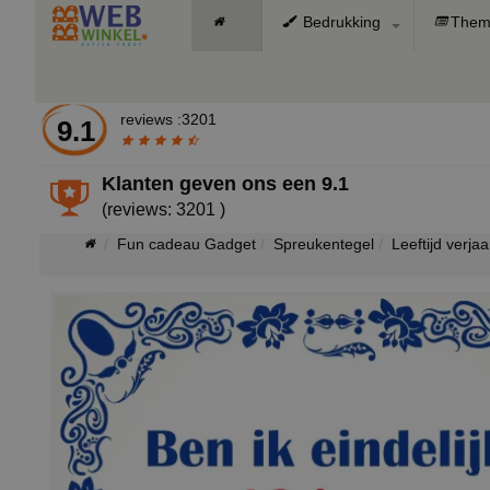
Bedrukking
Them
reviews :3201
9.1
Klanten geven ons een
9.1
(reviews: 3201 )
Fun cadeau Gadget
Spreukentegel
Leeftijd verja