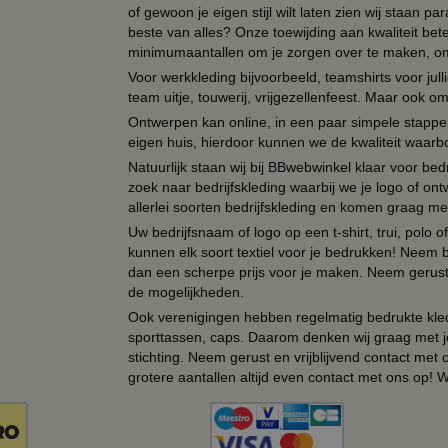
of gewoon je eigen stijl wilt laten zien wij staan
beste van alles? Onze toewijding aan kwaliteit be
minimumaantallen om je zorgen over te maken, omda
Voor werkkleding bijvoorbeeld, teamshirts voor jul
team uitje, touwerij, vrijgezellenfeest. Maar ook 
Ontwerpen kan online, in een paar simpele stappen,
eigen huis, hierdoor kunnen we de kwaliteit waarb
Natuurlijk staan wij bij BBwebwinkel klaar voor be
zoek naar bedrijfskleding waarbij we je logo of ontw
allerlei soorten bedrijfskleding en komen graag me
Uw bedrijfsnaam of logo op een t-shirt, trui, polo
kunnen elk soort textiel voor je bedrukken! Neem b
dan een scherpe prijs voor je maken. Neem gerust 
de mogelijkheden.
Ook verenigingen hebben regelmatig bedrukte kled
sporttassen, caps. Daarom denken wij graag met j
stichting. Neem gerust en vrijblijvend contact met
grotere aantallen altijd even contact met ons op! 