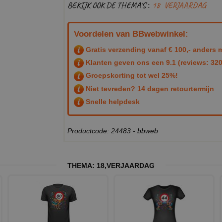
BEKIJK OOK DE THEMA'S :
18
VERJAARDAG
Voordelen van BBwebwinkel:
Gratis verzending vanaf € 100,- anders m
Klanten geven ons een
9.1
(reviews: 320
Groepskorting tot wel 25%!
Niet tevreden? 14 dagen retourtermijn
Snelle helpdesk
Productcode: 24483 - bbweb
THEMA:
18
,
VERJAARDAG