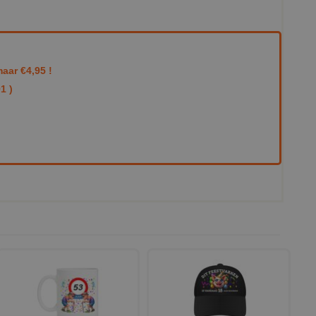
aar €4,95 !
1 )