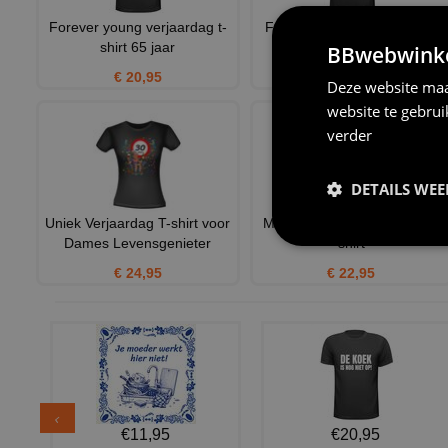
Forever young verjaardag t-
Forever young 50 jaar shirt
shirt 65 jaar
verjaardag
BBwebwinkel
€ 20,95
€ 20,95
Deze website maa
website te gebru
verder
DETAILS WE
Uniek Verjaardag T-shirt voor
Made in 1968 Verjaardag T-
Dames Levensgenieter
shirt
€ 24,95
€ 22,95
€11,95
€20,95