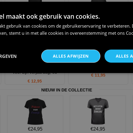
Verjaardagsshirt voor heren
Een leuk en grappig shirtje
Humoristisch T-shirt 8
voor haar, oude vrouwe
 maakt ook gebruik van cookies.
€ 24,95
€ 23,95
kt gebruik van cookies om de gebruikerservaring te verbeteren.
iken, stemt u in met alle cookies in overeenstemming met ons
Coo
ERGEVEN
ALLES AFWIJZEN
ALLES 
Een leuk en grappig mokje
Verjaardags tegeltje 99 jaar
voor zijn verjaardag, ou
€ 11,95
€ 12,95
NIEUW IN DE COLLECTIE
€24,95
€24,95