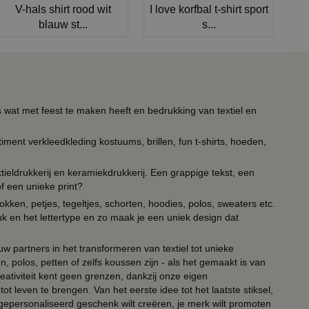
V-hals shirt rood wit
I love korfbal t-shirt sport
blauw st...
s...
s wat met feest te maken heeft en bedrukking van textiel en
timent verkleedkleding kostuums, brillen, fun t-shirts, hoeden,
ieldrukkerij en keramiekdrukkerij. Een grappige tekst, een
of een unieke print?
kken, petjes, tegeltjes, schorten, hoodies, polos, sweaters etc.
uk en het lettertype en zo maak je een uniek design dat
ouw partners in het transformeren van textiel tot unieke
, polos, petten of zelfs koussen zijn - als het gemaakt is van
eativiteit kent geen grenzen, dankzij onze eigen
ot leven te brengen. Van het eerste idee tot het laatste stiksel,
n gepersonaliseerd geschenk wilt creëren, je merk wilt promoten