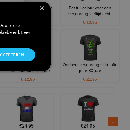
×
Een leuk en grappig mokje
Pet full colour voor een
voor zijn verjaardag, ou
verjaardag leeftijd achtt
€ 12,95
€ 12,95
 Door onze
kiebeleid
.
Lees
ACCEPTEREN
Verjaardagsmok voor Dames -
Orgineel verjaardag shirt toffe
Humor Cadeau - 51 jaar
peer 30 jaar
€ 12,95
€ 21,95
€24,95
€24,95