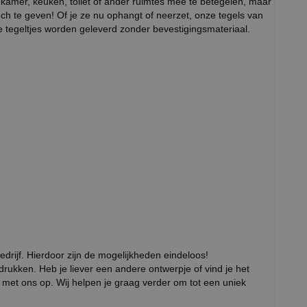
kamer, keuken, toilet of ander ruimtes mee te betegelen, maar
uch te geven! Of je ze nu ophangt of neerzet, onze tegels van
de tegeltjes worden geleverd zonder bevestigingsmateriaal.
edrijf. Hierdoor zijn de mogelijkheden eindeloos!
edrukken. Heb je liever een andere ontwerpje of vind je het
met ons op. Wij helpen je graag verder om tot een uniek