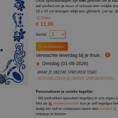
Onze spreukentegels zijn
niet
geschikt om je bad
wél perfect om je muur of schouw een vrolijke to
15 x 15 cm brengen altijd een glimlach. Let op: 
Delen
€ 11,95
Aantal :
Verwachte leverdag bij je thuis :
Dinsdag (01-09-2026)
MAAK JE UNIEKE SPREUKEN TEGEL
PERSONALISEER JE UNIEKE SPREUKENTEGEL.
en
Personaliseer je unieke tegeltje:
- Wij bedrukken spreuken tegeltjes in ons eigen b
Met de
ontwerpmodule
kun je zelf tegeltjes b
lastig om zelf te ontwerpen neem dan
contact
ontwerp te komen