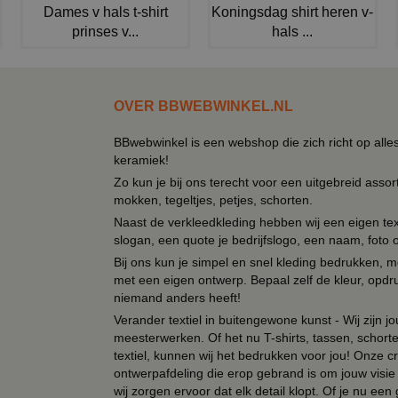
Dames v hals t-shirt
Koningsdag shirt heren v-
prinses v...
hals ...
OVER BBWEBWINKEL.NL
BBwebwinkel is een webshop die zich richt op alle
keramiek!
Zo kun je bij ons terecht voor een uitgebreid assor
mokken, tegeltjes, petjes, schorten.
Naast de verkleedkleding hebben wij een eigen text
slogan, een quote je bedrijfslogo, een naam, foto 
Bij ons kun je simpel en snel kleding bedrukken, mo
met een eigen ontwerp. Bepaal zelf de kleur, opdr
niemand anders heeft!
Verander textiel in buitengewone kunst - Wij zijn j
meesterwerken. Of het nu T-shirts, tassen, schorten
textiel, kunnen wij het bedrukken voor jou! Onze cr
ontwerpafdeling die erop gebrand is om jouw visie t
wij zorgen ervoor dat elk detail klopt. Of je nu ee