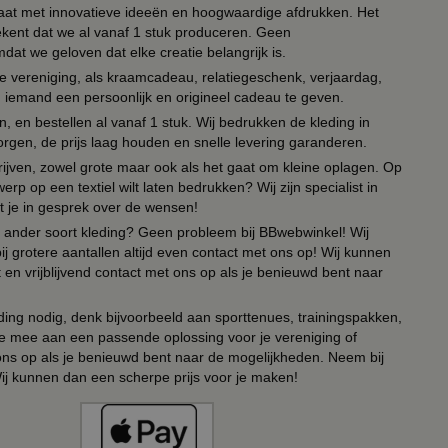
 paraat met innovatieve ideeën en hoogwaardige afdrukken. Het
tekent dat we al vanaf 1 stuk produceren. Geen
t we geloven dat elke creatie belangrijk is.
lie vereniging, als kraamcadeau, relatiegeschenk, verjaardag,
om iemand een persoonlijk en origineel cadeau te geven.
 en bestellen al vanaf 1 stuk. Wij bedrukken de kleding in
orgen, de prijs laag houden en snelle levering garanderen.
drijven, zowel grote maar ook als het gaat om kleine oplagen. Op
erp op een textiel wilt laten bedrukken? Wij zijn specialist in
t je in gesprek over de wensen!
 of ander soort kleding? Geen probleem bij BBwebwinkel! Wij
ij grotere aantallen altijd even contact met ons op! Wij kunnen
en vrijblijvend contact met ons op als je benieuwd bent naar
ing nodig, denk bijvoorbeeld aan sporttenues, trainingspakken,
e mee aan een passende oplossing voor je vereniging of
 ons op als je benieuwd bent naar de mogelijkheden. Neem bij
Wij kunnen dan een scherpe prijs voor je maken!