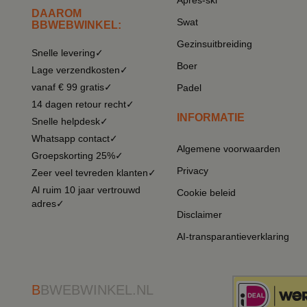
Après-ski
DAAROM
Swat
BBWEBWINKEL:
Gezinsuitbreiding
Snelle levering✓
Boer
Lage verzendkosten✓
vanaf € 99 gratis✓
Padel
14 dagen retour recht✓
INFORMATIE
Snelle helpdesk✓
Whatsapp contact✓
Algemene voorwaarden
Groepskorting 25%✓
Privacy
Zeer veel tevreden klanten✓
Al ruim 10 jaar vertrouwd
Cookie beleid
adres✓
Disclaimer
AI-transparantieverklaring
B
BWEBWINKEL.NL