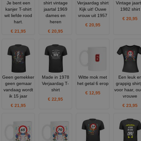
Je bent een
shirt vintage
Verjaardag shirt
Vintage jaart
kanjer T-shirt
jaartal 1969
Kijk uit! Ouwe
1982 shirt
wit liefde rood
dames en
vrouw uit 1957
€ 20,95
hart.
heren
€ 20,95
€ 21,95
€ 20,95
Geen gemekker
Made in 1978
Witte mok met
Een leuk e
geen gemaar
Verjaardag T-
het getal 6 erop
grappig shirt
vandaag wordt
shirt
voor haar, o
€ 12,95
ik 15 jaar
vrouwe
€ 22,95
€ 21,95
€ 23,95