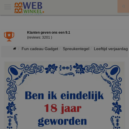
X
Klanten geven ons een
9.1
(reviews: 3201 )
Fun cadeau Gadget
Spreukentegel
Leeftijd verjaardag