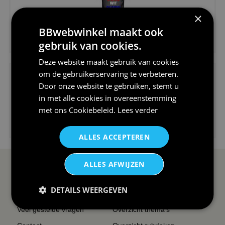
×
BBwebwinkel maakt ook
€24,95
gebruik van cookies.
V-hals shirt rood wit blauw st...
Deze website maakt gebruik van cookies
om de gebruikerservaring te verbeteren.
Door onze website te gebruiken, stemt u
in met alle cookies in overeenstemming
met ons
Cookiebeleid
.
Lees verder
€24,95
I love korfbal t-shirt sport s...
ALLES ACCEPTEREN
ALLES AFWIJZEN
SERVICE EN INFO
OVERZICHT
DETAILS WEERGEVEN
Reviews
Sitemapping
Veel gestelde vragen
Overzicht thema's