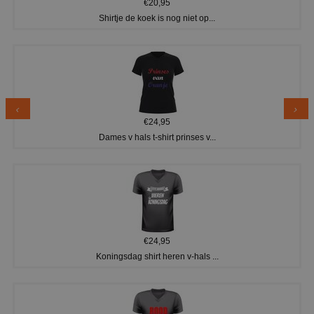
€20,95
Shirtje de koek is nog niet op...
€24,95
Dames v hals t-shirt prinses v...
€24,95
Koningsdag shirt heren v-hals ...