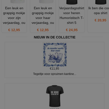
Een leuk en
Een leuk en
Verjaardagsshirt
Ik ben die co
grappig mokje
grappig mokje
voor heren
opa shirt
voor zijn
voor haar
Humoristisch T-
€ 20,95
verjaardag, ou
verjaardag, ou
shirt 5
€ 12,95
€ 12,95
€ 24,95
NIEUW IN DE COLLECTIE
€11,95
Tegeltje voor opruimen kantine...