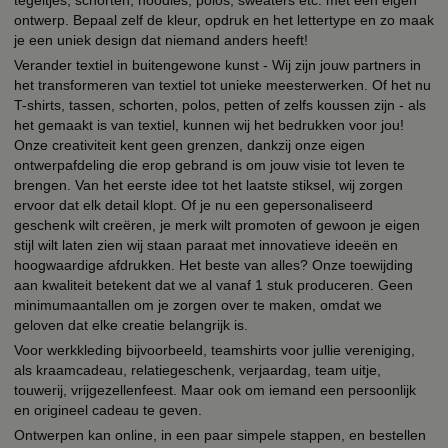
ontwerp. Bepaal zelf de kleur, opdruk en het lettertype en zo maak
je een uniek design dat niemand anders heeft!
Verander textiel in buitengewone kunst - Wij zijn jouw partners in
het transformeren van textiel tot unieke meesterwerken. Of het nu
T-shirts, tassen, schorten, polos, petten of zelfs koussen zijn - als
het gemaakt is van textiel, kunnen wij het bedrukken voor jou!
Onze creativiteit kent geen grenzen, dankzij onze eigen
ontwerpafdeling die erop gebrand is om jouw visie tot leven te
brengen. Van het eerste idee tot het laatste stiksel, wij zorgen
ervoor dat elk detail klopt. Of je nu een gepersonaliseerd
geschenk wilt creëren, je merk wilt promoten of gewoon je eigen
stijl wilt laten zien wij staan paraat met innovatieve ideeën en
hoogwaardige afdrukken. Het beste van alles? Onze toewijding
aan kwaliteit betekent dat we al vanaf 1 stuk produceren. Geen
minimumaantallen om je zorgen over te maken, omdat we
geloven dat elke creatie belangrijk is.
Voor werkkleding bijvoorbeeld, teamshirts voor jullie vereniging,
als kraamcadeau, relatiegeschenk, verjaardag, team uitje,
touwerij, vrijgezellenfeest. Maar ook om iemand een persoonlijk
en origineel cadeau te geven.
Ontwerpen kan online, in een paar simpele stappen, en bestellen